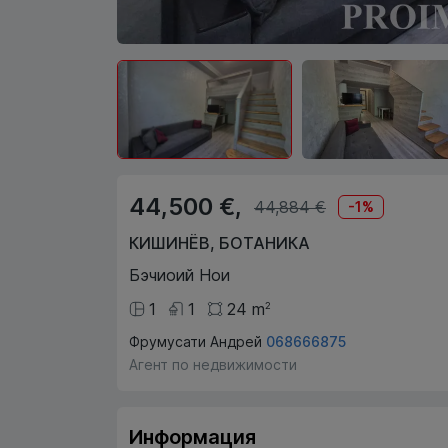
44,500 €,
44,884 €
-
1
%
КИШИНЁВ
,
БОТАНИКА
Бэчиоий Нои
1
1
24
m
2
Фрумусати Андрей
068666875
Агент по недвижимости
Информация