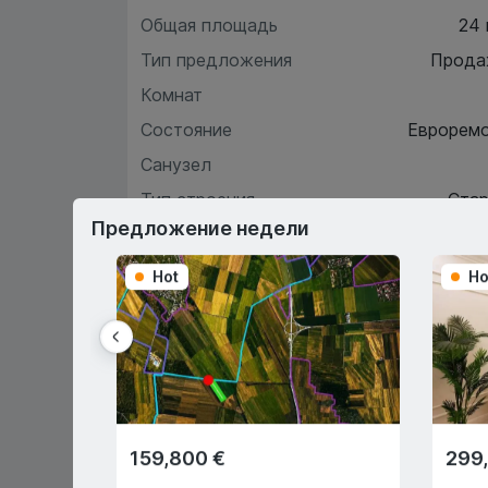
Общая площадь
24
Тип предложения
Прода
Комнат
Состояние
Еврорем
Санузел
Тип строения
Ста
Предложение недели
Hot
Ho
Хара
О
159,800 €
299
Первый взнос 15%