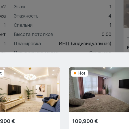
 m2
Этаж
1
жа
Этажность
4
1
Спальни
1
онт
Высота потолков
0.00
1
Планировка
ИНД (индивидуальная)
рое
Парковочное место
Открытое
t
Hot
ктеристики
писание
,900 €
109,900 €
Trade-In