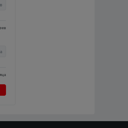
в
еев
а
яца