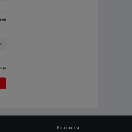
еев
а
яца
Контакты