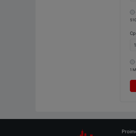
51
Ср
1
М
Proim