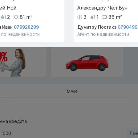
Trade-In мы поможем вам
купить эту квартиру в обмен
ий Ной
Александру Чел Бун
на другую недвижимость.
2
81
m
3
1
86
m
2
2
м Иван
079926299
Думитру Постикэ
0790499
т по недвижимости
Агент по недвижимости
ие ипотеки
Просмотр на транспорте
!
компании!
MAIB
мма кредита
Лее