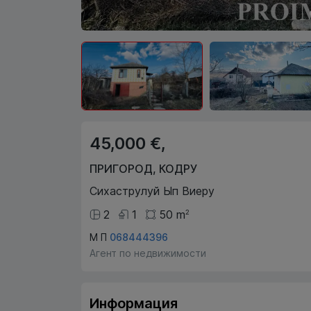
45,000 €,
ПРИГОРОД
,
КОДРУ
Сихаструлуй Ып Виеру
2
1
50
m
2
М П
068444396
Агент по недвижимости
Информация