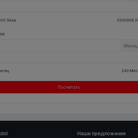
000
Леев
2500000
Л
ок
Месяц
есяц
240
Мес
Посчитать
obil
Наши предложения