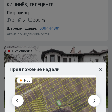
КИШИНЁВ
,
ТЕЛЕЦЕНТР
Петрарилор
3
3
300
m
2
Шеремет Даниел
069444361
Агент по недвижимости
Эксклюзив
Предложение недели
Hot
Hot