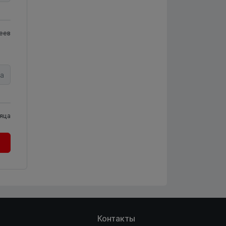
еев
а
яца
Контакты