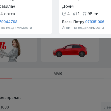
Trade-In мы поможем вам
купить эту квартиру в обмен
равилан
Донич
на другую недвижимость.
34
соток
4
1
98
m
2
79044798
Балан Петру
079351006
т по недвижимости
Агент по недвижимости
ие ипотеки
Просмотр на транспорте
!
компании!
MAIB
мма кредита
Лее