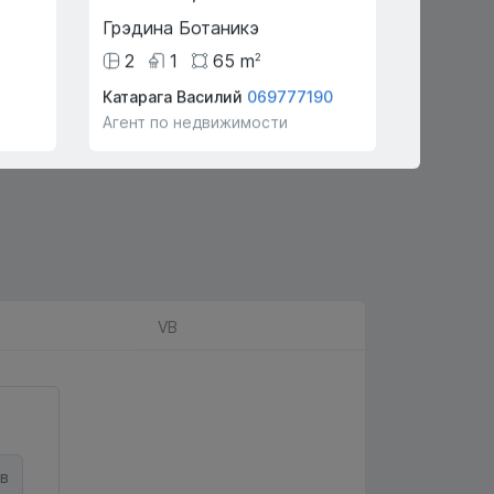
Грэдина Ботаникэ
Пояна 
2
1
65
m
4
сот
2
Катарага Василий
069777190
С П
0602
Агент по недвижимости
Агент по
VB
в