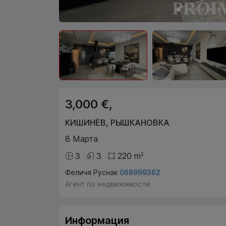
3,000 €,
КИШИНЁВ
,
РЫШКАНОВКА
8 Марта
3
3
220
m
2
Феличя Руснак
068999362
Агент по недвижимости
Информация