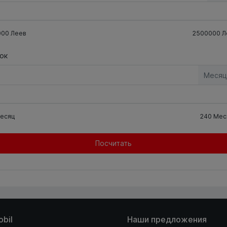
000
Леев
2500000
Л
ок
Месяц
есяц
240
Мес
Посчитать
obil
Наши предложения