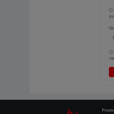
51
Ср
1
М
Proim