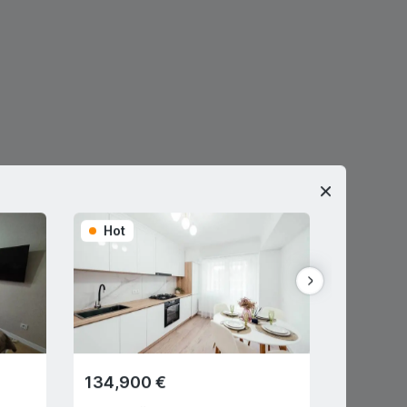
Hot
Hot
134,900 €
28,350