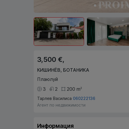
3,500 €,
КИШИНЁВ
,
БОТАНИКА
Плаюлуй
3
2
200
m
2
Тарлев Василиса
060222136
Агент по недвижимости
Информация