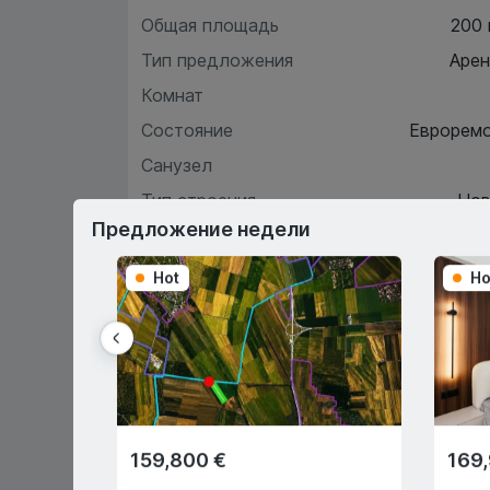
Общая площадь
200
Тип предложения
Аре
Комнат
Состояние
Еврорем
Санузел
Тип строения
Нов
Предложение недели
Hot
Ho
Хара
О
159,800 €
169
Первый взнос 15%