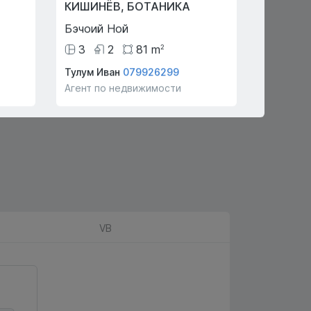
КИШИНЁВ
,
БОТАНИКА
ПРИГО
Бэчоий Ной
Екстрав
3
2
81
m
63
со
2
Тулум Иван
079926299
Р А
0790
Агент по недвижимости
Агент по
VB