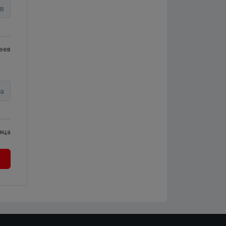
в
еев
а
яца