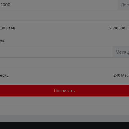
Лее
000
Леев
2500000
Л
ок
Месяц
есяц
240
Мес
Посчитать