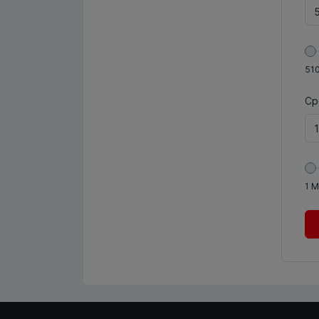
51
Ср
1
М