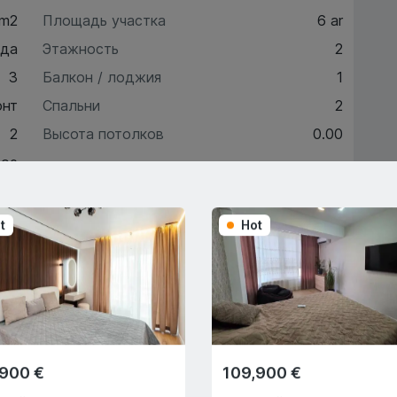
 m2
Площадь участка
6 ar
нда
Этажность
2
3
Балкон / лоджия
1
онт
Спальни
2
2
Высота потолков
0.00
ое
t
Hot
ктеристики
писание
,900 €
109,900 €
Trade-In