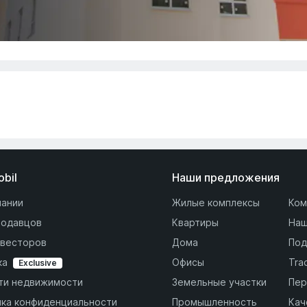
obil
Наши предложения
пании
Жилые комплексы
Ком
родавцов
Квартиры
Наш
нвесторов
Дома
Под
ка
Офисы
Tra
Exclusive
ти недвижимости
Земельные участки
Пер
ика конфиденциальности
Промышленность
Кач