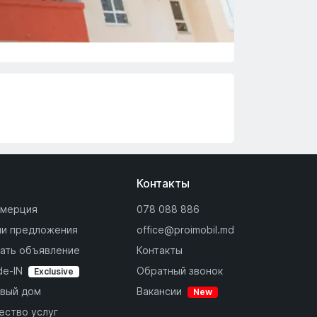
Контакты
мерция
078 088 886
и предложения
office@proimobil.md
ать объявление
Контакты
de-IN
Обратный звонок
Exclusive
вый дом
Вакансии
New
ество услуг