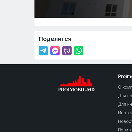
Поделится
Proim
О ком
Для п
Для и
Ипоте
Новос
Полит