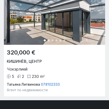
320,000 €
КИШИНЁВ
,
ЦЕНТР
Чокэрлией
5
2
230
m
2
Татьяна Литвинова
078102333
Агент по недвижимости