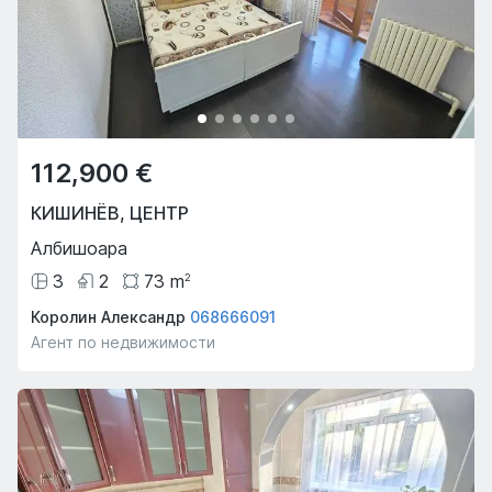
112,900 €
КИШИНЁВ
,
ЦЕНТР
Албишоара
3
2
73
m
2
Королин Александр
068666091
Агент по недвижимости