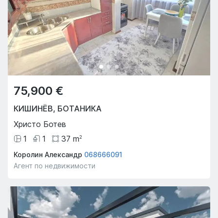
75,900 €
КИШИНЁВ
,
БОТАНИКА
Христо Ботев
1
1
37
m
2
Королин Александр
068666091
Агент по недвижимости