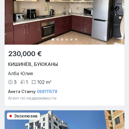
230,000 €
КИШИНЁВ
,
БУЮКАНЫ
Алба Юлия
3
1
102
m
2
Анета Станчу
068111578
Агент по недвижимости
Эксклюзив