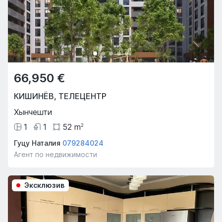
66,950 €
КИШИНЁВ
,
ТЕЛЕЦЕНТР
Хынчешти
1
1
52
m
2
Гуцу Наталия
079284024
Агент по недвижимости
Эксклюзив