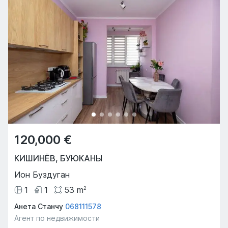
120,000 €
КИШИНЁВ
,
БУЮКАНЫ
Ион Буздуган
1
1
53
m
2
Анета Станчу
068111578
Агент по недвижимости