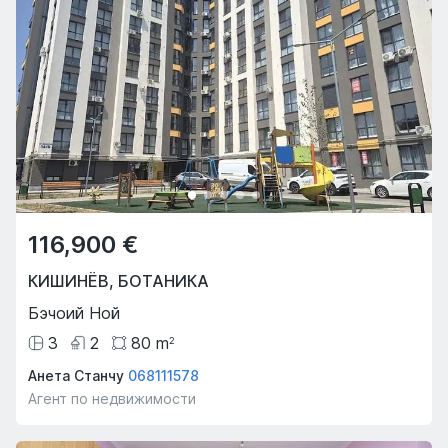
116,900 €
КИШИНЁВ
,
БОТАНИКА
Бэчоий Ной
3
2
80
m
2
Анета Станчу
068111578
Агент по недвижимости