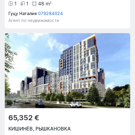
1
1
48
m
2
Гуцу Наталия
079284024
Агент по недвижимости
65,352 €
КИШИНЁВ
,
РЫШКАНОВКА