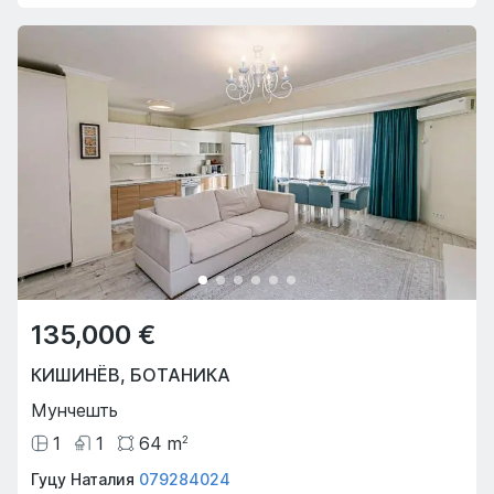
135,000 €
КИШИНЁВ
,
БОТАНИКА
Мунчешть
1
1
64
m
2
Гуцу Наталия
079284024