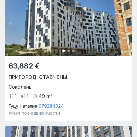
63,882 €
ПРИГОРОД
,
СТАВЧЕНЫ
Соколень
1
1
49
m
2
Гуцу Наталия
079284024
Агент по недвижимости