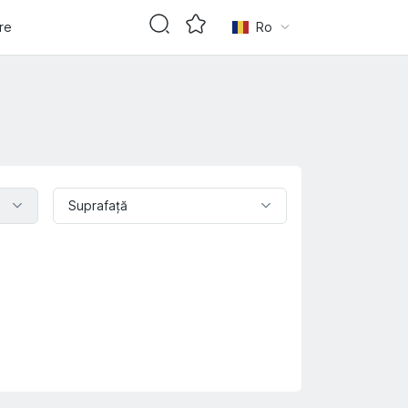
are
Ro
Suprafaţă