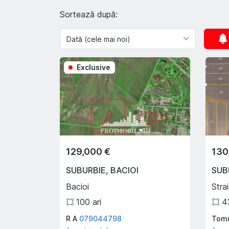
Sortează după:
Exclusive
129,000 €
130
SUBURBIE
,
BACIOI
SUB
Bacioi
Strai
100
ari
4
R A
079044798
Tomu