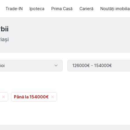
Trade-IN
Ipoteca
Prima Casă
Carieră
Noutăți imobili
bii
iași
ioi
126000€ - 154000€
Până la 154000€