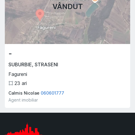
VÂNDUT
-
SUBURBIE
,
STRASENI
Fagureni
23
ari
Calmis Nicolae
060601777
Agent imobiliar