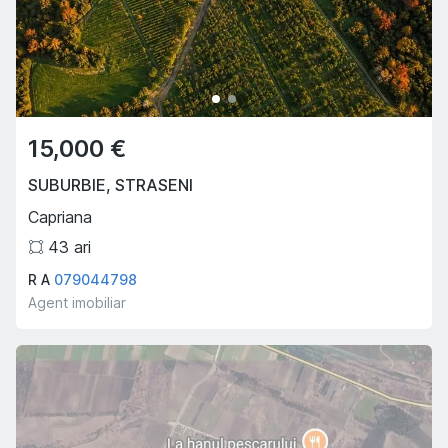
15,000 €
SUBURBIE
,
STRASENI
Capriana
43
ari
R A
079044798
Agent imobiliar