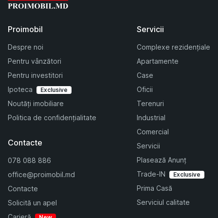
Proimobil
Servicii
Despre noi
Complexe rezidențiale
Pentru vânzători
Apartamente
Pentru investitori
Case
Ipoteca
Oficii
Exclusive
Noutăți imobiliare
Terenuri
Politica de confidențialitate
Industrial
Comercial
Contacte
Servicii
Plasează Anunț
078 088 886
Trade-IN
office@proimobil.md
Exclusive
Prima Casă
Contacte
Serviciul calitate
Solicită un apel
Carieră
New