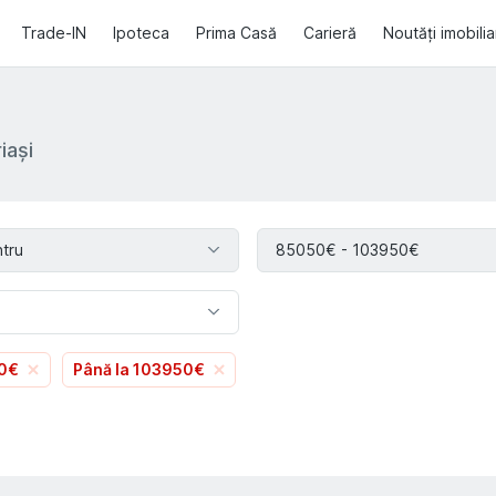
Trade-IN
Ipoteca
Prima Casă
Carieră
Noutăți imobili
iași
tru
85050€ - 103950€
50€
Până la 103950€