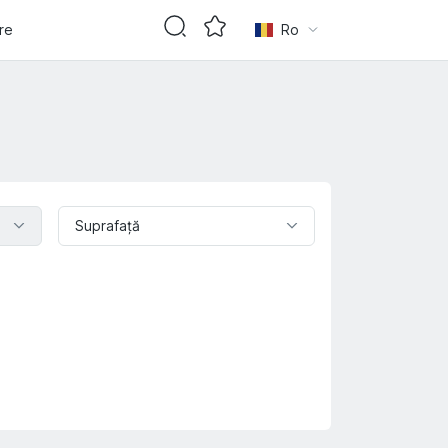
are
Ro
Suprafaţă