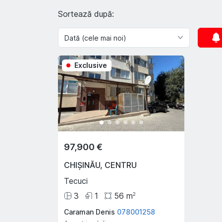
Sortează după:
Exclusive
97,900 €
CHIȘINĂU
,
CENTRU
Tecuci
3
1
56
m
2
Caraman Denis
078001258