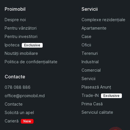
Proimobil
Servicii
Despre noi
Complexe rezidențiale
Pentru vânzători
Apartamente
Pentru investitori
Case
Ipoteca
Oficii
Exclusive
Noutăți imobiliare
Terenuri
Politica de confidențialitate
Industrial
Comercial
Contacte
Servicii
Plasează Anunț
078 088 886
Trade-IN
office@proimobil.md
Exclusive
Prima Casă
Contacte
Serviciul calitate
Solicită un apel
Carieră
New