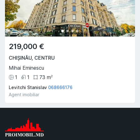
219,000 €
CHIȘINĂU
,
CENTRU
Mihai Eminescu
1
1
73
m
2
Levitchi Stanislav
068666176
Agent imobiliar