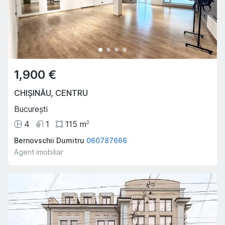
1,900 €
CHIȘINĂU
,
CENTRU
București
4
1
115
m
2
Bernovschii Dumitru
060787666
Agent imobiliar