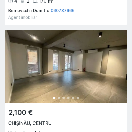
4
2
170
m
Bernovschii Dumitru
060787666
Agent imobiliar
2,100 €
CHIȘINĂU
,
CENTRU