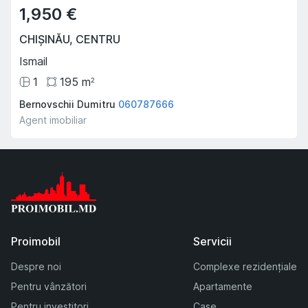
1,950 €
CHIȘINĂU
,
CENTRU
Ismail
1
195
m
2
Bernovschii Dumitru
060787666
Agent imobiliar
Proimobil
Servicii
Despre noi
Complexe rezidențiale
Pentru vânzători
Apartamente
Pentru investitori
Case