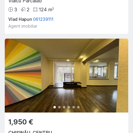
Vlaicu Parcalab
3
2
124
m
2
Vlad Hapun
061239111
Agent imobiliar
1,950 €
CHIȘINĂU
,
CENTRU