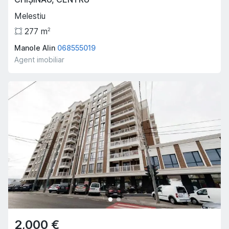
Melestiu
277
m
2
Manole Alin
068555019
Agent imobiliar
2,000 €