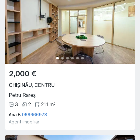
2,000 €
CHIȘINĂU
,
CENTRU
Petru Rareș
3
2
211
m
2
Ana B
068666973
Agent imobiliar