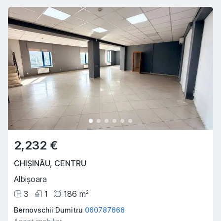
2,232 €
CHIȘINĂU
,
CENTRU
Albișoara
3
1
186
m
2
Bernovschii Dumitru
060787666