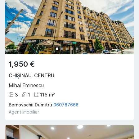
1,950 €
CHIȘINĂU
,
CENTRU
Mihai Eminescu
3
1
115
m
2
Bernovschii Dumitru
060787666
Agent imobiliar