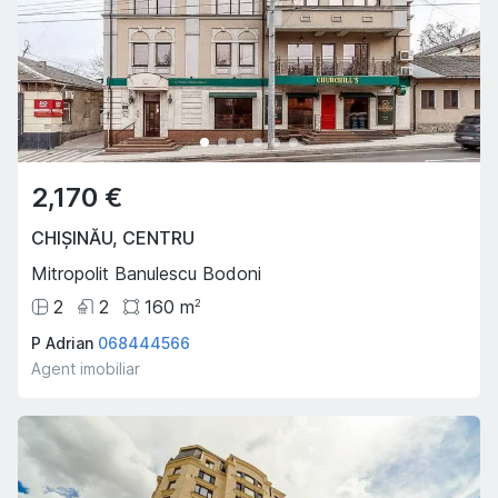
2,170 €
CHIȘINĂU
,
CENTRU
Mitropolit Banulescu Bodoni
2
2
160
m
2
P Adrian
068444566
Agent imobiliar