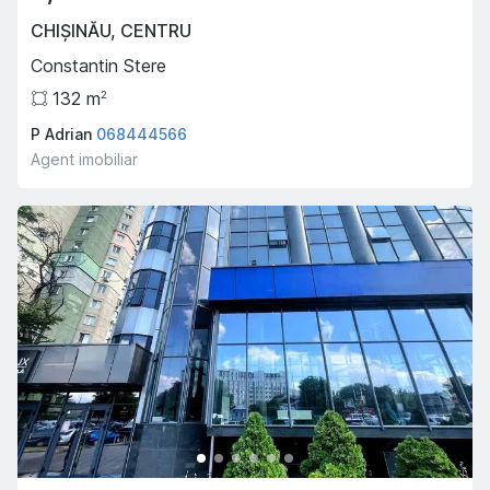
CHIȘINĂU
,
CENTRU
Constantin Stere
132
m
2
P Adrian
068444566
Agent imobiliar