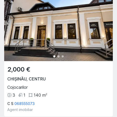
2,000 €
CHIȘINĂU
,
CENTRU
Cojocarilor
3
1
140
m
2
C S
068555073
Agent imobiliar