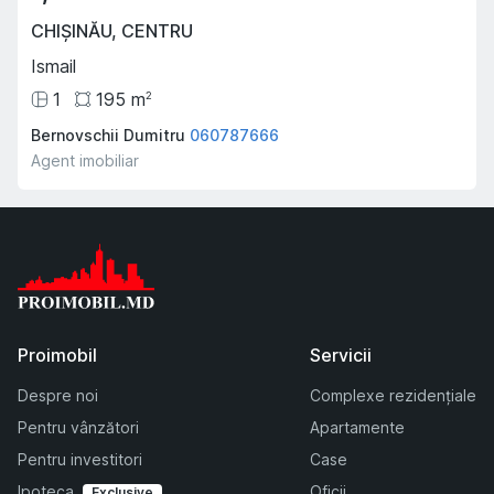
CHIȘINĂU
,
CENTRU
Ismail
1
195
m
2
Bernovschii Dumitru
060787666
Agent imobiliar
Proimobil
Servicii
Despre noi
Complexe rezidențiale
Pentru vânzători
Apartamente
Pentru investitori
Case
Ipoteca
Oficii
Exclusive