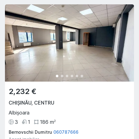
2,232 €
CHIȘINĂU
,
CENTRU
Albișoara
3
1
186
m
2
Bernovschii Dumitru
060787666