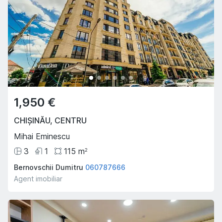
1,950 €
CHIȘINĂU
,
CENTRU
Mihai Eminescu
3
1
115
m
2
Bernovschii Dumitru
060787666
Agent imobiliar