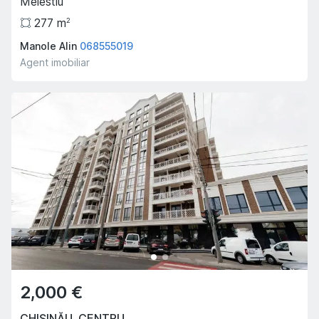
Melestiu
277
m
2
Manole Alin
068555019
Agent imobiliar
2,000 €
CHIȘINĂU
,
CENTRU