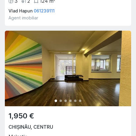
3
2
124
m
Vlad Hapun
061239111
Agent imobiliar
1,950 €
CHIȘINĂU
,
CENTRU