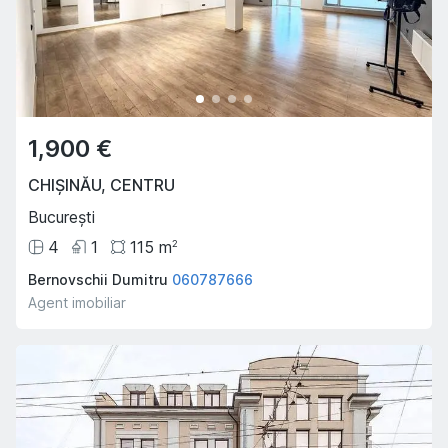
1,900 €
CHIȘINĂU
,
CENTRU
București
4
1
115
m
2
Bernovschii Dumitru
060787666
Agent imobiliar