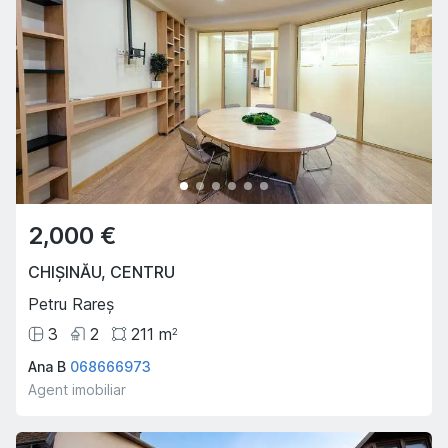
2,000 €
CHIȘINĂU
,
CENTRU
Petru Rareș
3
2
211
m
2
Ana B
068666973
Agent imobiliar