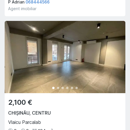
P Adrian
068444566
Agent imobiliar
2,100 €
CHIȘINĂU
,
CENTRU
Vlaicu Parcalab
2