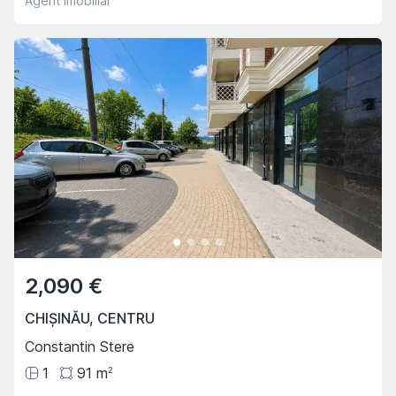
Agent imobiliar
2,090 €
CHIȘINĂU
,
CENTRU
Constantin Stere
1
91
m
2