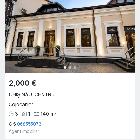
2,000 €
CHIȘINĂU
,
CENTRU
Cojocarilor
3
1
140
m
2
C S
068555073
Agent imobiliar