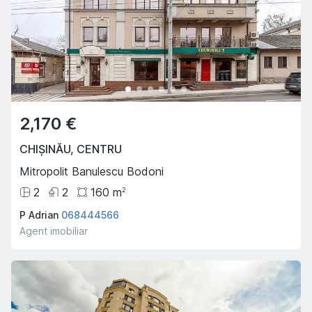
2,170 €
CHIȘINĂU
,
CENTRU
Mitropolit Banulescu Bodoni
2
2
160
m
2
P Adrian
068444566
Agent imobiliar