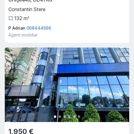
Constantin Stere
132
m
2
P Adrian
068444566
Agent imobiliar
1,950 €