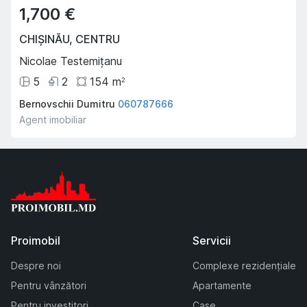
1,700 €
CHIȘINĂU
,
CENTRU
Nicolae Testemițanu
5
2
154
m
2
Bernovschii Dumitru
060787666
Agent imobiliar
Proimobil
Servicii
Despre noi
Complexe rezidențiale
Pentru vânzători
Apartamente
Pentru investitori
Case