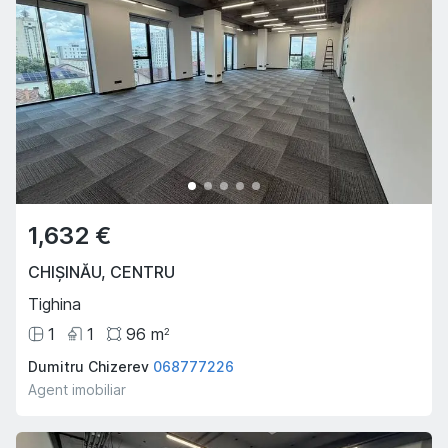
1,632 €
CHIȘINĂU
,
CENTRU
Tighina
1
1
96
m
2
Dumitru Chizerev
068777226
Agent imobiliar