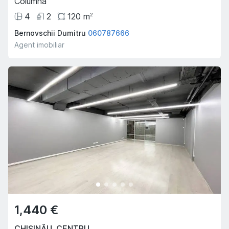
Columna
4
2
120
m
2
Bernovschii Dumitru
060787666
Agent imobiliar
1,440 €
CHIȘINĂU
,
CENTRU