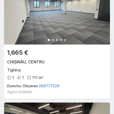
1,665 €
CHIȘINĂU
,
CENTRU
Tighina
1
1
111
m
2
Dumitru Chizerev
068777226
Agent imobiliar