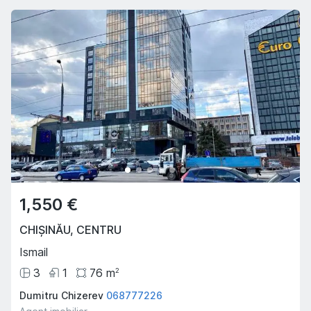
1,550 €
CHIȘINĂU
,
CENTRU
Ismail
3
1
76
m
2
Dumitru Chizerev
068777226