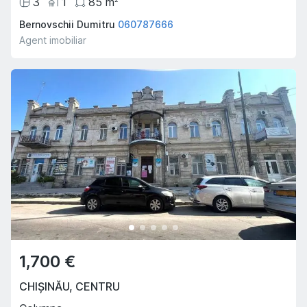
3
1
85
m
Bernovschii Dumitru
060787666
Agent imobiliar
1,700 €
CHIȘINĂU
,
CENTRU