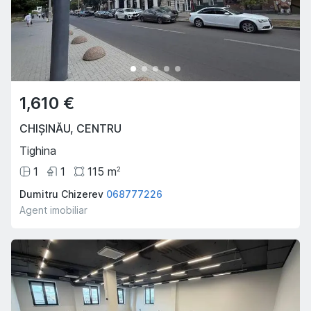
1,610 €
CHIȘINĂU
,
CENTRU
Tighina
1
1
115
m
2
Dumitru Chizerev
068777226
Agent imobiliar