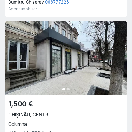
Dumitru Chizerev
068777226
Agent imobiliar
1,500 €
CHIȘINĂU
,
CENTRU
Columna
2