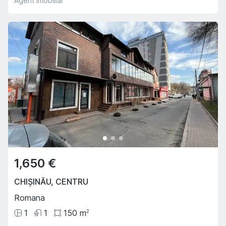
Agent imobiliar
1,650 €
CHIȘINĂU
,
CENTRU
Romana
1
1
150
m
2