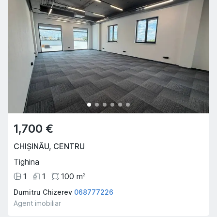
1,700 €
CHIȘINĂU
,
CENTRU
Tighina
1
1
100
m
2
Dumitru Chizerev
068777226
Agent imobiliar