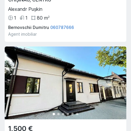
Alexandr Pușkin
1
1
80
m
2
Bernovschii Dumitru
060787666
Agent imobiliar
1,500 €