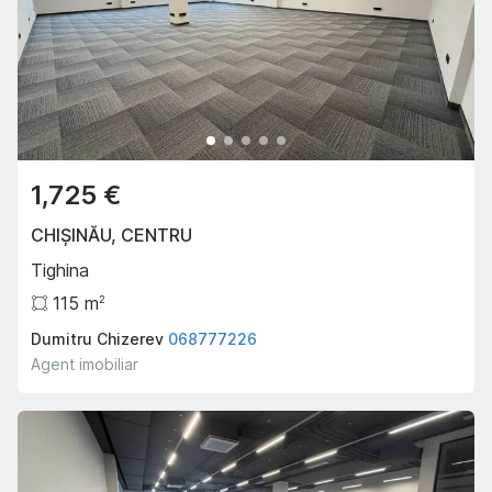
1,725 €
CHIȘINĂU
,
CENTRU
Tighina
115
m
2
Dumitru Chizerev
068777226
Agent imobiliar