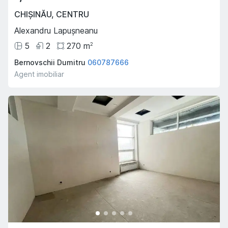
CHIȘINĂU
,
CENTRU
Alexandru Lapușneanu
5
2
270
m
2
Bernovschii Dumitru
060787666
Agent imobiliar