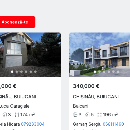
Abonează-te
,000 €
340,000 €
ȘINĂU
,
BUIUCANI
CHIȘINĂU
,
BUIUCANI
Luca Caragiale
Balcani
3
174
m
3
5
196
m
2
2
ria Hioara
079233004
Gamarț Sergiu
068111490