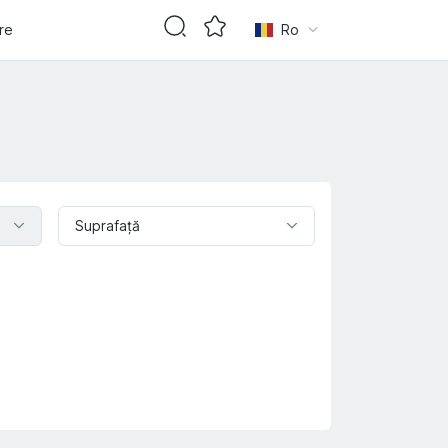
are
Ro
Suprafaţă