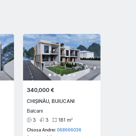
340,000 €
CHIȘINĂU
,
BUIUCANI
Balcani
3
3
181
m
2
Chiosa Andrei
068666036