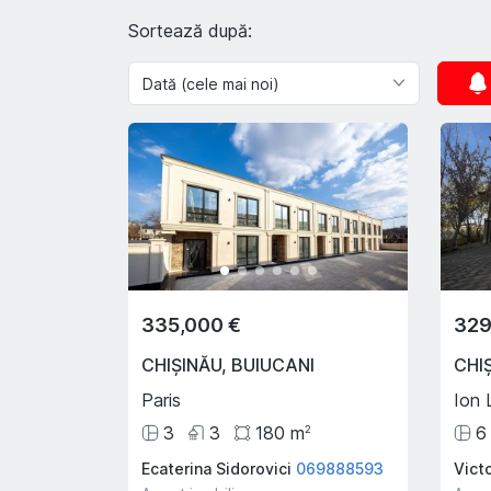
Sortează după:
335,000 €
329
CHIȘINĂU
,
BUIUCANI
CHI
Paris
Ion 
3
3
180
m
6
2
Ecaterina Sidorovici
069888593
Victo