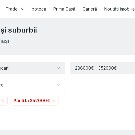
Trade-IN
Ipoteca
Prima Casă
Carieră
Noutăți imobili
și suburbii
iași
ucani
288000€ - 352000€
re
Până la 352000€