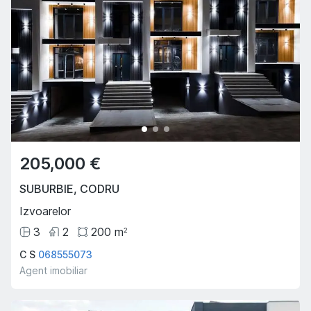
205,000 €
SUBURBIE
,
CODRU
Izvoarelor
3
2
200
m
2
C S
068555073
Agent imobiliar