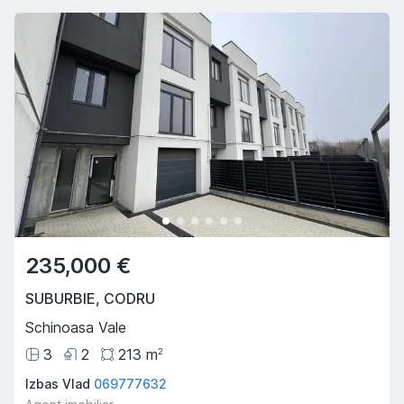
235,000 €
SUBURBIE
,
CODRU
Schinoasa Vale
3
2
213
m
2
Izbas Vlad
069777632