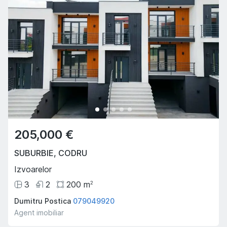
205,000 €
SUBURBIE
,
CODRU
Izvoarelor
3
2
200
m
2
Dumitru Postica
079049920
Agent imobiliar