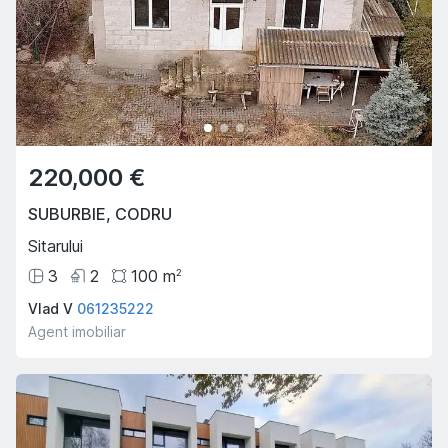
220,000 €
SUBURBIE
,
CODRU
Sitarului
3
2
100
m
2
Vlad V
061235222
Agent imobiliar