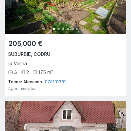
205,000 €
SUBURBIE
,
CODRU
Ip Vesna
3
2
175
m
2
Tomuz Alexandru
078101381
Agent imobiliar