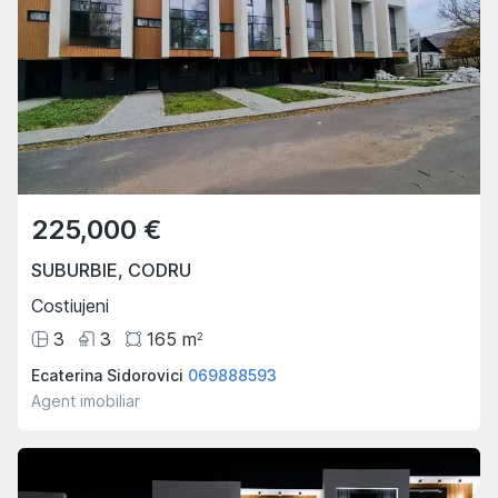
225,000 €
SUBURBIE
,
CODRU
Costiujeni
3
3
165
m
2
Ecaterina Sidorovici
069888593
Agent imobiliar