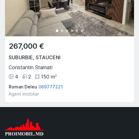
267,000 €
SUBURBIE
,
STAUCENI
Constantin Stamati
4
2
150
m
2
Roman Deleu
069777221
Agent imobiliar