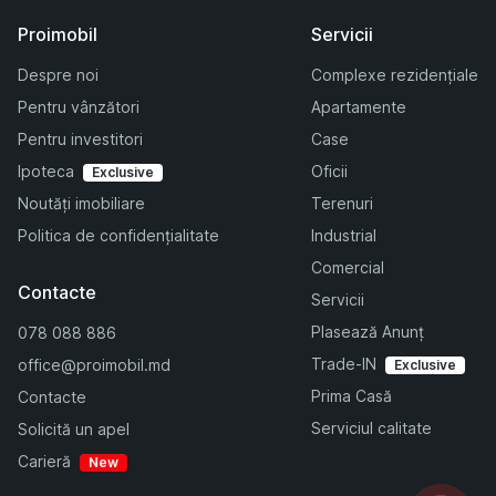
Proimobil
Servicii
Despre noi
Complexe rezidențiale
Pentru vânzători
Apartamente
Pentru investitori
Case
Ipoteca
Oficii
Exclusive
Noutăți imobiliare
Terenuri
Politica de confidențialitate
Industrial
Comercial
Contacte
Servicii
Plasează Anunț
078 088 886
Trade-IN
office@proimobil.md
Exclusive
Prima Casă
Contacte
Serviciul calitate
Solicită un apel
Carieră
New