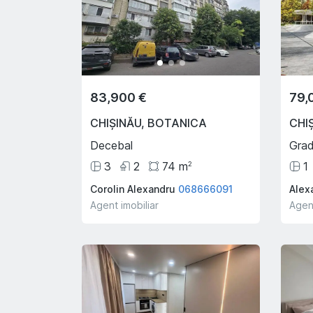
83,900 €
79,
CHIȘINĂU
,
BOTANICA
CHI
Decebal
Grad
3
2
74
m
1
2
Corolin Alexandru
068666091
Alexa
Agent imobiliar
Agent