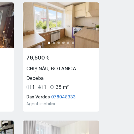
76,500 €
CHIȘINĂU
,
BOTANICA
Decebal
1
1
35
m
2
Dan Verdes
078048333
Agent imobiliar