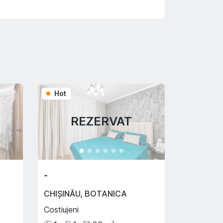
Hot
REZERVAT
-
CHIȘINĂU
,
BOTANICA
Costiujeni
2