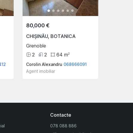
80,000 €
CHIȘINĂU
,
BOTANICA
Grenoble
2
2
64
m
2
412
Corolin Alexandru
068666091
Agent imobiliar
Contacte
ial
078 088 886