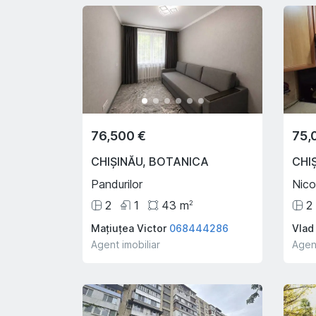
76,500 €
75,
CHIȘINĂU
,
BOTANICA
CHI
Pandurilor
Nico
2
1
43
m
2
2
Mațiuțea Victor
068444286
Vlad
Agent imobiliar
Agent