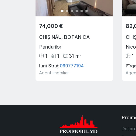
74,000 €
82,
CHIȘINĂU
,
BOTANICA
CHI
Pandurilor
Nico
1
1
31
m
1
2
Iurii Struț
069777194
Pîrg
Agent imobiliar
Agent
Proim
Despre