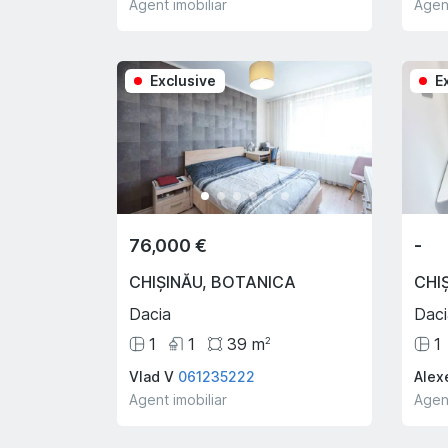
Agent imobiliar
Agent
Exclusive
E
76,000 €
-
CHIȘINĂU
,
BOTANICA
CHI
Dacia
Daci
1
1
39
m
1
2
Vlad V
061235222
Alex
Agent imobiliar
Agent