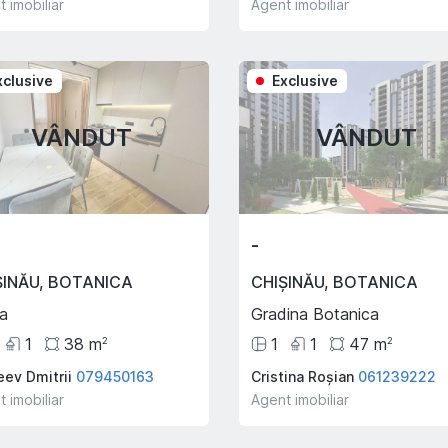
 imobiliar
Agent imobiliar
xclusive
Exclusive
VÂNDUT
VÂNDUT
-
ȘINĂU
,
BOTANICA
CHIȘINĂU
,
BOTANICA
a
Gradina Botanica
1
38
m
1
1
47
m
2
2
eev Dmitrii
079450163
Cristina Roșian
061239222
 imobiliar
Agent imobiliar