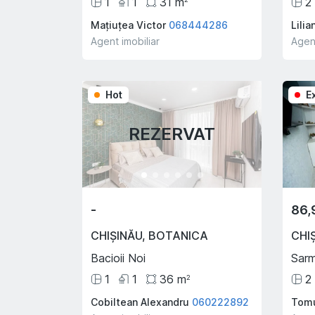
1
1
31
m
2
Mațiuțea Victor
068444286
Lili
Agent imobiliar
Agent
Hot
E
REZERVAT
-
86,
CHIȘINĂU
,
BOTANICA
CHI
Bacioii Noi
Sarm
1
1
36
m
2
2
Cobiltean Alexandru
060222892
Tomu