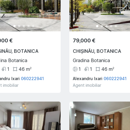
000 €
79,000 €
ȘINĂU
,
BOTANICA
CHIȘINĂU
,
BOTANICA
ina Botanica
Gradina Botanica
1
46
m
1
1
46
m
2
2
ndru Ixari
060222941
Alexandru Ixari
060222941
 imobiliar
Agent imobiliar