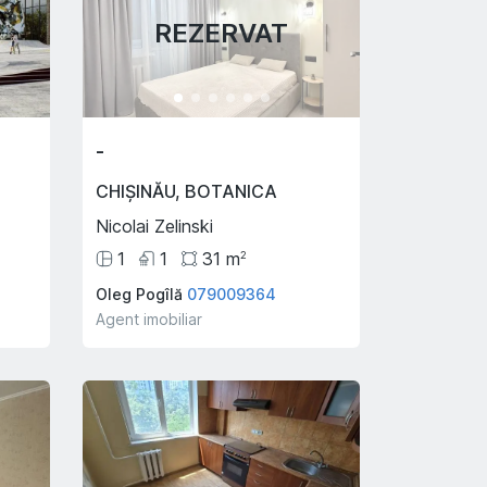
REZERVAT
-
CHIȘINĂU
,
BOTANICA
Nicolai Zelinski
1
1
31
m
2
Oleg Pogîlă
079009364
Agent imobiliar