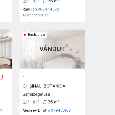
1
1
36
m
Raiu Ion
068444532
Agent imobiliar
Exclusive
VÂNDUT
-
%
CHIȘINĂU
,
BOTANICA
Sarmizegetusa
1
1
36
m
2
1
Alexeev Dmitrii
079450163