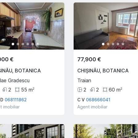
000 €
77,900 €
ȘINĂU
,
BOTANICA
CHIȘINĂU
,
BOTANICA
lae Gradescu
Traian
2
55
m
2
2
60
m
2
2
 D
068111862
C V
068666041
 imobiliar
Agent imobiliar