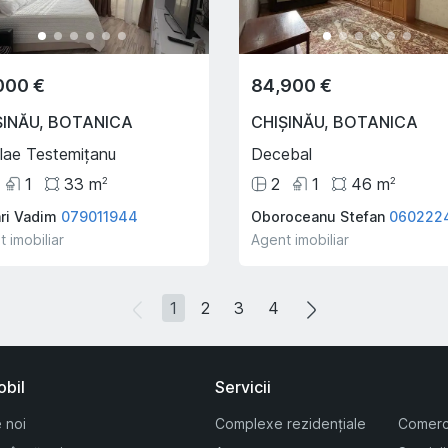
000 €
84,900 €
ȘINĂU
,
BOTANICA
CHIȘINĂU
,
BOTANICA
lae Testemițanu
Decebal
1
33
m
2
1
46
m
2
2
ari Vadim
079011944
Oboroceanu Stefan
060222
 imobiliar
Agent imobiliar
1
2
3
4
obil
Servicii
 noi
Complexe rezidențiale
Comerc