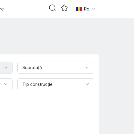
are
Ro
Suprafaţă
Tip construcție