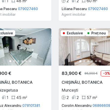
1
48
m
2
2
60
m
ana Pascaru
079027460
Liliana Pascaru
079027460
 imobiliar
Agent imobiliar
xclusive
Exclusive
Preţ nou
900 €
83,900 €
-
3
86,900 €
ȘINĂU
,
BOTANICA
CHIȘINĂU
,
BOTANICA
izegetusa
Muncești
1
45
m
2
2
57
m
2
2
z Alexandru
078101381
Corolin Alexandru
06866609