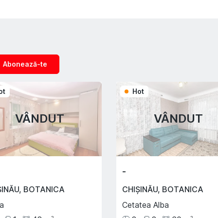
Abonează-te
ot
Hot
VÂNDUT
VÂNDUT
-
ȘINĂU
,
BOTANICA
CHIȘINĂU
,
BOTANICA
a
Cetatea Alba
2
2