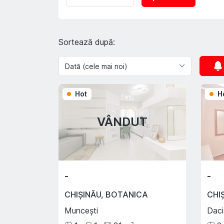
Sortează după:
Hot
H
VÂNDUT
-
-
CHIȘINĂU
,
BOTANICA
CHI
Muncești
Daci
2