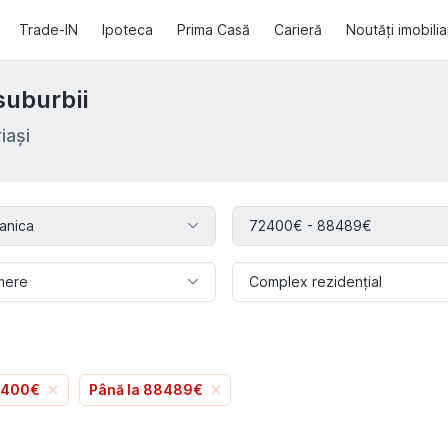
Trade-IN
Ipoteca
Prima Casă
Carieră
Noutăți imobili
suburbii
iași
anica
72400€ - 88489€
mere
Complex rezidențial
72400€
Până la 88489€