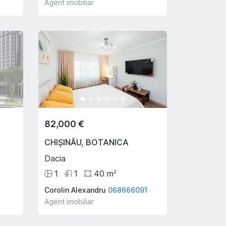
Agent imobiliar
82,000 €
CHIȘINĂU
,
BOTANICA
Dacia
1
1
40
m
2
Corolin Alexandru
068666091
Agent imobiliar