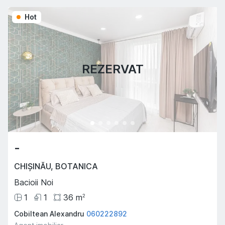
Hot
REZERVAT
-
CHIȘINĂU
,
BOTANICA
Bacioii Noi
1
1
36
m
2
Cobiltean Alexandru
060222892