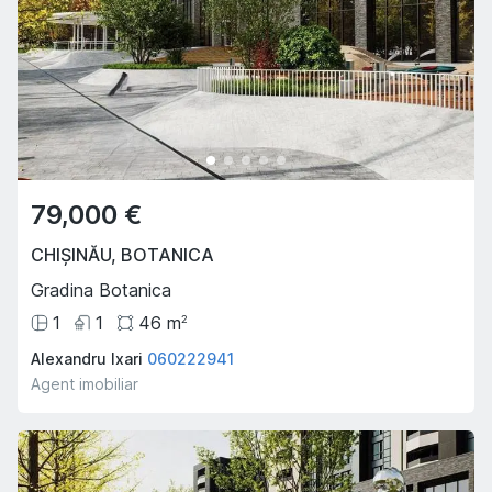
79,000 €
CHIȘINĂU
,
BOTANICA
Gradina Botanica
1
1
46
m
2
Alexandru Ixari
060222941
Agent imobiliar