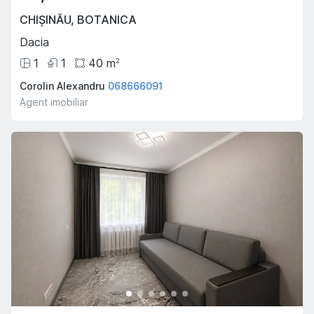
CHIȘINĂU
,
BOTANICA
Dacia
1
1
40
m
2
Corolin Alexandru
068666091
Agent imobiliar