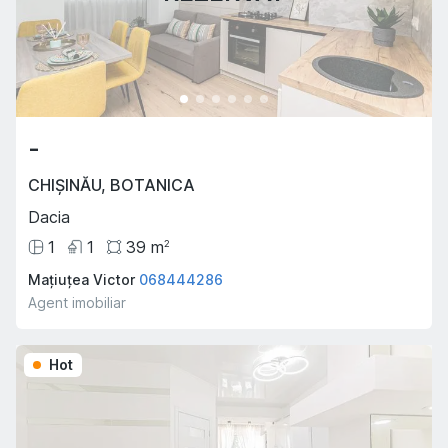
-
CHIȘINĂU
,
BOTANICA
Dacia
1
1
39
m
2
Mațiuțea Victor
068444286
Agent imobiliar
Hot