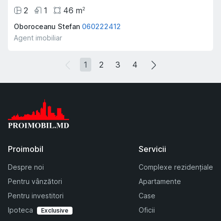
2
1
46
m
2
Oboroceanu Stefan
060222412
Agent imobiliar
1
2
3
4
Proimobil
Servicii
Despre noi
Complexe rezidențiale
Pentru vânzători
Apartamente
Pentru investitori
Case
Ipoteca
Oficii
Exclusive