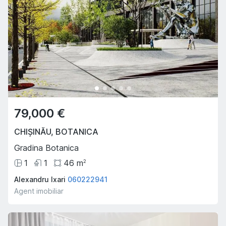
79,000 €
CHIȘINĂU
,
BOTANICA
Gradina Botanica
1
1
46
m
2
Alexandru Ixari
060222941
Agent imobiliar