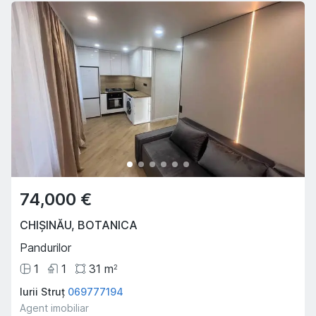
74,000 €
CHIȘINĂU
,
BOTANICA
Pandurilor
1
1
31
m
2
Iurii Struț
069777194
Agent imobiliar