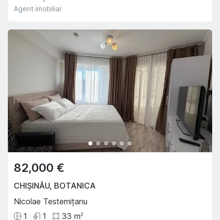
Agent imobiliar
82,000 €
CHIȘINĂU
,
BOTANICA
Nicolae Testemițanu
1
1
33
m
2