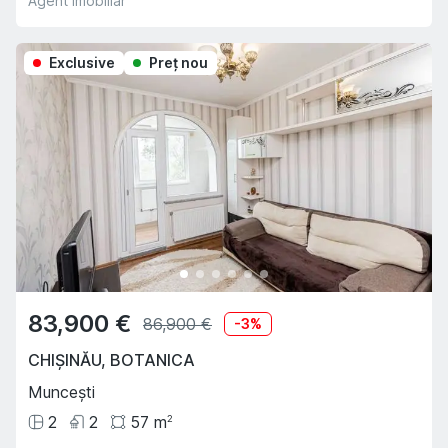
Agent imobiliar
Exclusive
Preţ nou
83,900 €
86,900 €
-
3
%
CHIȘINĂU
,
BOTANICA
Muncești
2
2
57
m
2