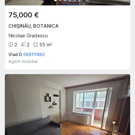
75,000 €
CHIȘINĂU
,
BOTANICA
Nicolae Gradescu
2
2
55
m
2
Vlad D
068111862
Agent imobiliar