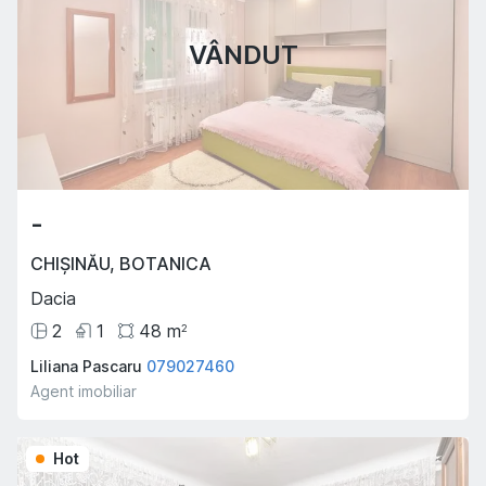
VÂNDUT
-
CHIȘINĂU
,
BOTANICA
Dacia
2
1
48
m
2
Liliana Pascaru
079027460
Agent imobiliar
Hot