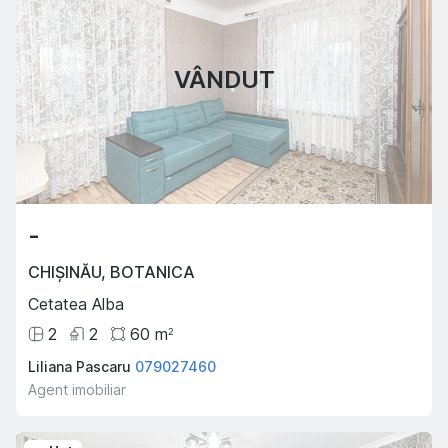
VÂNDUT
-
CHIȘINĂU
,
BOTANICA
Cetatea Alba
2
2
60
m
2
Liliana Pascaru
079027460
Agent imobiliar