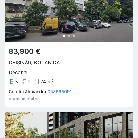
83,900 €
CHIȘINĂU
,
BOTANICA
Decebal
3
2
74
m
2
Corolin Alexandru
068666091
Agent imobiliar