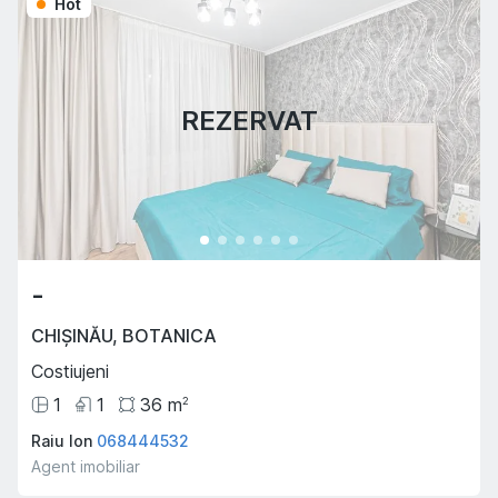
Hot
REZERVAT
-
CHIȘINĂU
,
BOTANICA
Costiujeni
1
1
36
m
2
Raiu Ion
068444532
Agent imobiliar