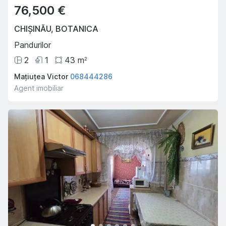
76,500 €
CHIȘINĂU
,
BOTANICA
Pandurilor
2
1
43
m
2
Mațiuțea Victor
068444286
Agent imobiliar