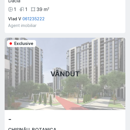
Dacia
1
1
39
m
2
Vlad V
061235222
Agent imobiliar
Exclusive
VÂNDUT
-
CHIȘINĂU
,
BOTANICA