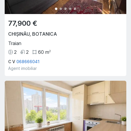
77,900 €
CHIȘINĂU
,
BOTANICA
Traian
2
2
60
m
2
C V
068666041
Agent imobiliar