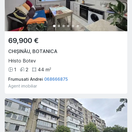
69,900 €
CHIȘINĂU
,
BOTANICA
Hristo Botev
1
2
44
m
2
Frumusati Andrei
068666875
Agent imobiliar