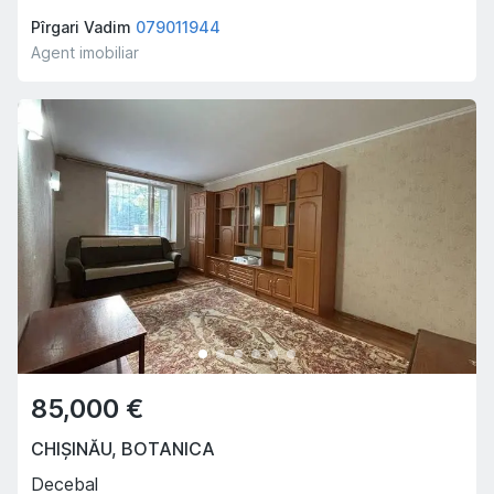
Pîrgari Vadim
079011944
Agent imobiliar
85,000 €
CHIȘINĂU
,
BOTANICA
Decebal