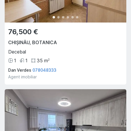
76,500 €
CHIȘINĂU
,
BOTANICA
Decebal
1
1
35
m
2
Dan Verdes
078048333
Agent imobiliar