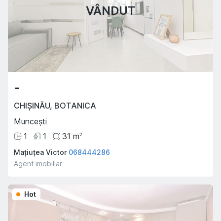
VÂNDUT
-
CHIȘINĂU
,
BOTANICA
Muncești
1
1
31
m
2
Mațiuțea Victor
068444286
Agent imobiliar
Hot