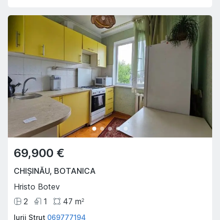
69,900 €
CHIȘINĂU
,
BOTANICA
Hristo Botev
2
1
47
m
2
Iurii Struț
069777194