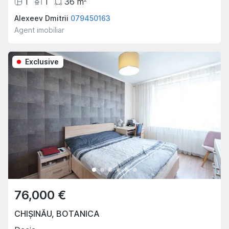
1
1
36
m
Alexeev Dmitrii
079450163
Agent imobiliar
Exclusive
76,000 €
CHIȘINĂU
,
BOTANICA