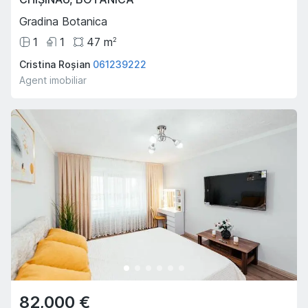
Gradina Botanica
1
1
47
m
2
Cristina Roșian
061239222
Agent imobiliar
82,000 €