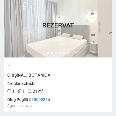
REZERVAT
-
CHIȘINĂU
,
BOTANICA
Nicolai Zelinski
1
1
31
m
2
Oleg Pogîlă
079009364
Agent imobiliar