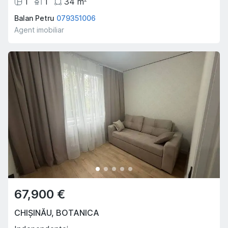
1
1
34
m
Balan Petru
079351006
Agent imobiliar
67,900 €
CHIȘINĂU
,
BOTANICA