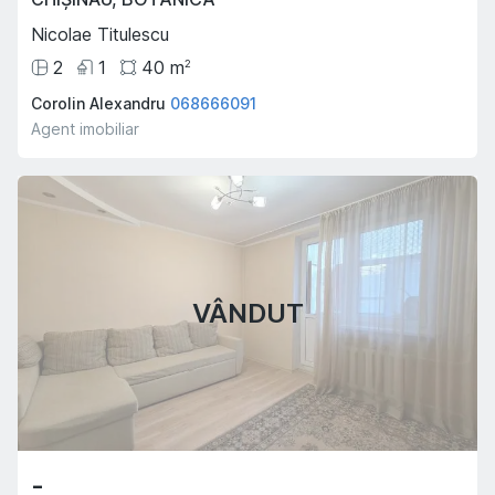
Nicolae Titulescu
2
1
40
m
2
Corolin Alexandru
068666091
Agent imobiliar
VÂNDUT
-