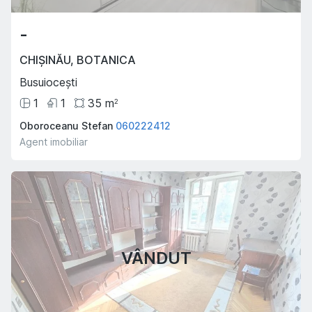
-
CHIȘINĂU
,
BOTANICA
Busuiocești
1
1
35
m
2
Oboroceanu Stefan
060222412
Agent imobiliar
VÂNDUT