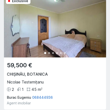
Exclusive
59,500 €
CHIȘINĂU
,
BOTANICA
Nicolae Testemițanu
2
1
45
m
2
Burac Eugeniu
068444936
Agent imobiliar