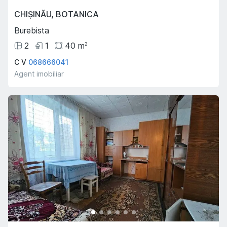
CHIȘINĂU
,
BOTANICA
Burebista
2
1
40
m
2
C V
068666041
Agent imobiliar