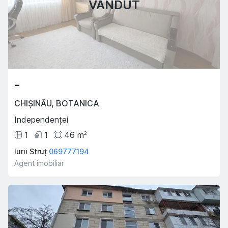
VÂNDUT
-
CHIȘINĂU
,
BOTANICA
Independenței
1
1
46
m
2
Iurii Struț
069777194
Agent imobiliar