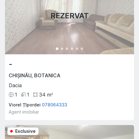
REZERVAT
-
CHIȘINĂU
,
BOTANICA
Dacia
1
1
34
m
2
Viorel Țîpordei
078064333
Agent imobiliar
Exclusive