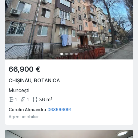
66,900 €
CHIȘINĂU
,
BOTANICA
Muncești
1
1
36
m
2
Corolin Alexandru
068666091
Agent imobiliar