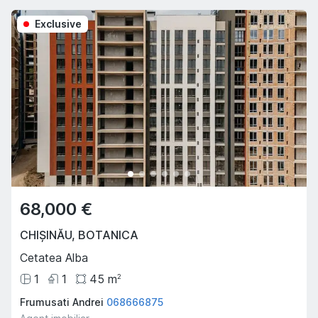
Exclusive
68,000 €
CHIȘINĂU
,
BOTANICA
Cetatea Alba
1
1
45
m
2
Frumusati Andrei
068666875