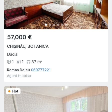
57,000 €
CHIȘINĂU
,
BOTANICA
Dacia
1
1
37
m
2
Roman Deleu
069777221
Agent imobiliar
Hot