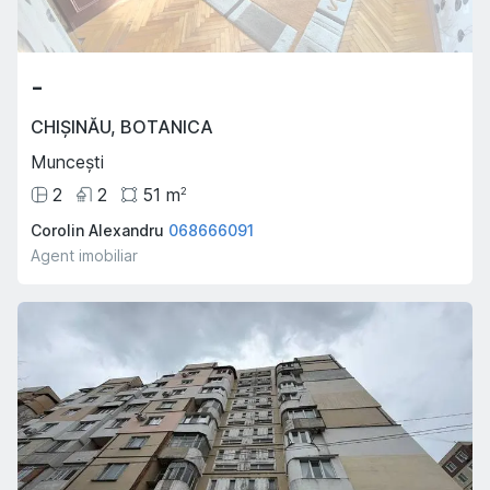
-
CHIȘINĂU
,
BOTANICA
Muncești
2
2
51
m
2
Corolin Alexandru
068666091
Agent imobiliar