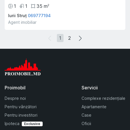
1
1
35
m
2
Iurii Struț
069777194
Agent imobiliar
1
2
Proimobil
Servicii
Despre noi
Complexe rezidențiale
Pentru vânzători
Apartamente
Pentru investitori
Case
Ipoteca
Oficii
Exclusive