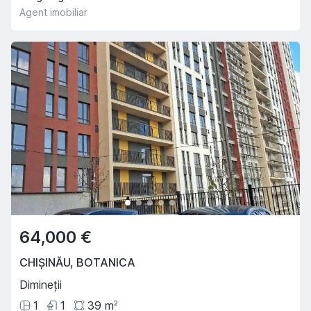
Agent imobiliar
64,000 €
CHIȘINĂU
,
BOTANICA
Dimineții
1
1
39
m
2