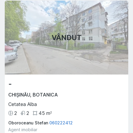
VÂNDUT
-
CHIȘINĂU
,
BOTANICA
Cetatea Alba
2
2
45
m
2
Oboroceanu Stefan
060222412
Agent imobiliar