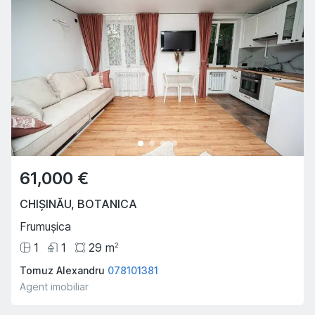
61,000 €
CHIȘINĂU
,
BOTANICA
Frumușica
1
1
29
m
2
Tomuz Alexandru
078101381
Agent imobiliar