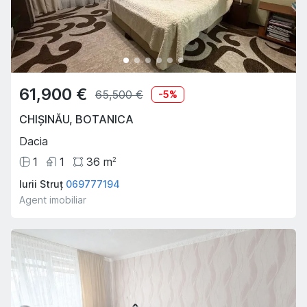
61,900 €
65,500 €
-
5
%
CHIȘINĂU
,
BOTANICA
Dacia
1
1
36
m
2
Iurii Struț
069777194
Agent imobiliar