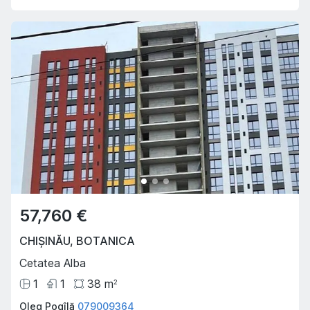
57,760 €
CHIȘINĂU
,
BOTANICA
Cetatea Alba
1
1
38
m
2
Oleg Pogîlă
079009364