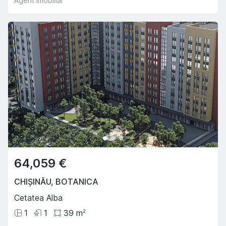
Agent imobiliar
64,059 €
CHIȘINĂU
,
BOTANICA
Cetatea Alba
1
1
39
m
2