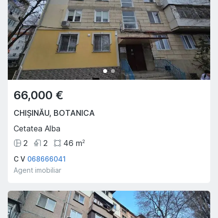
66,000 €
CHIȘINĂU
,
BOTANICA
Cetatea Alba
2
2
46
m
2
C V
068666041
Agent imobiliar