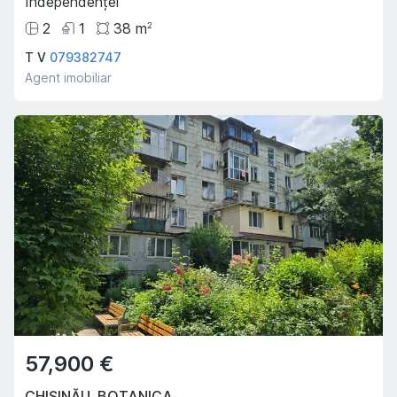
Independenței
2
1
38
m
2
T V
079382747
Agent imobiliar
57,900 €
CHIȘINĂU
,
BOTANICA