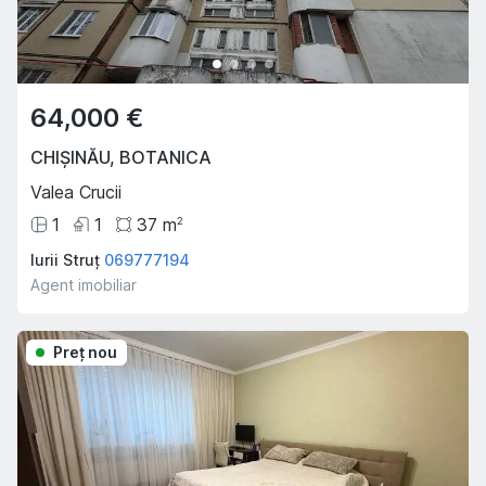
64,000 €
CHIȘINĂU
,
BOTANICA
Valea Crucii
1
1
37
m
2
Iurii Struț
069777194
Agent imobiliar
Preţ nou