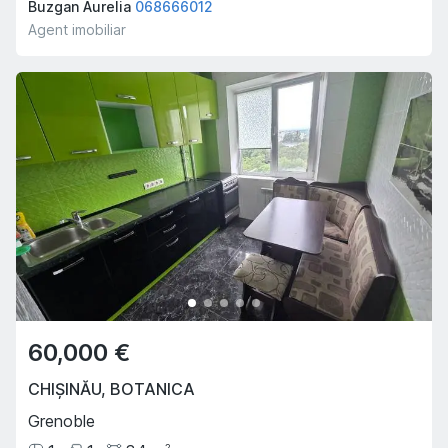
Buzgan Aurelia
068666012
Agent imobiliar
60,000 €
CHIȘINĂU
,
BOTANICA
Grenoble
2