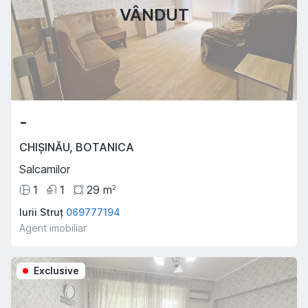
VÂNDUT
-
CHIȘINĂU
,
BOTANICA
Salcamilor
1
1
29
m
2
Iurii Struț
069777194
Agent imobiliar
Exclusive