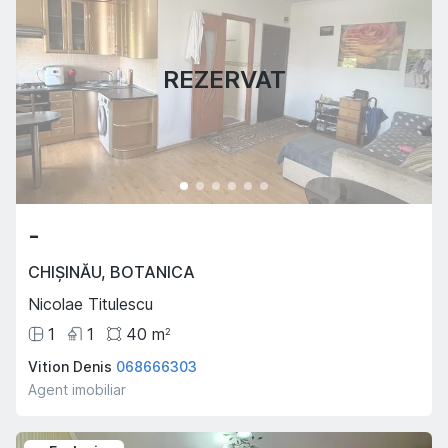
REZERVAT
-
CHIȘINĂU
,
BOTANICA
Nicolae Titulescu
1
1
40
m
2
Vition Denis
068666303
Agent imobiliar