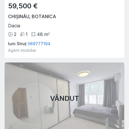
59,500 €
CHIȘINĂU
,
BOTANICA
Dacia
2
1
48
m
2
Iurii Struț
069777194
Agent imobiliar
VÂNDUT