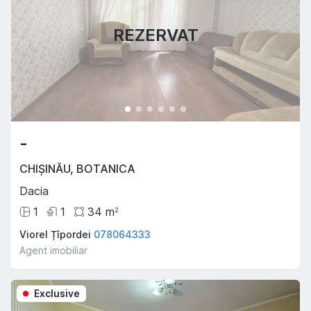
REZERVAT
-
CHIȘINĂU
,
BOTANICA
Dacia
1
1
34
m
2
Viorel Țîpordei
078064333
Agent imobiliar
Exclusive