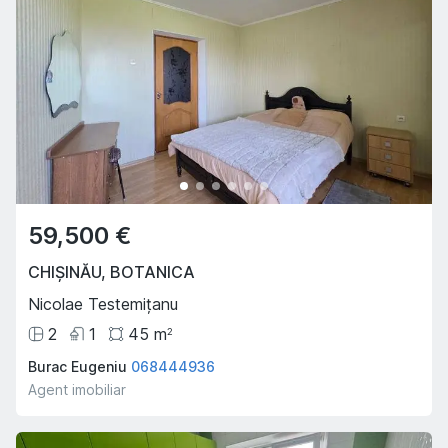
59,500 €
CHIȘINĂU
,
BOTANICA
Nicolae Testemițanu
2
1
45
m
2
Burac Eugeniu
068444936
Agent imobiliar