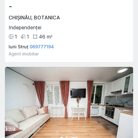
-
CHIȘINĂU
,
BOTANICA
Independenței
1
1
46
m
2
Iurii Struț
069777194
Agent imobiliar