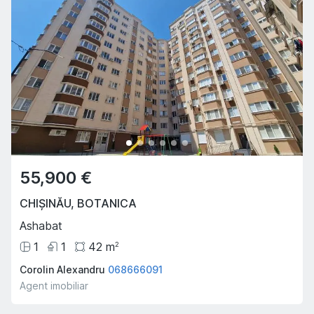
55,900 €
CHIȘINĂU
,
BOTANICA
Ashabat
1
1
42
m
2
Corolin Alexandru
068666091
Agent imobiliar