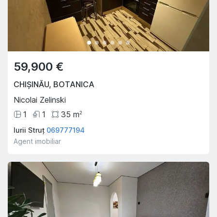
59,900 €
CHIȘINĂU
,
BOTANICA
Nicolai Zelinski
1
1
35
m
2
Iurii Struț
069777194
Agent imobiliar