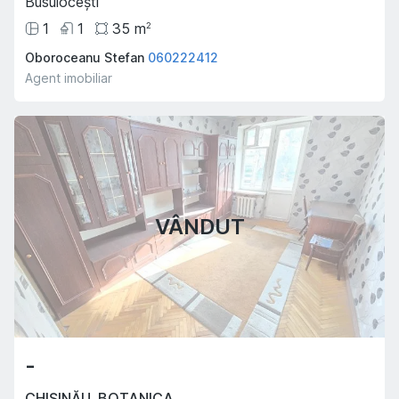
Busuiocești
1
1
35
m
2
Oboroceanu Stefan
060222412
Agent imobiliar
VÂNDUT
-
CHIȘINĂU
,
BOTANICA