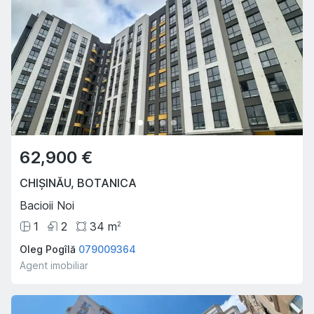
62,900 €
CHIȘINĂU
,
BOTANICA
Bacioii Noi
1
2
34
m
2
Oleg Pogîlă
079009364
Agent imobiliar