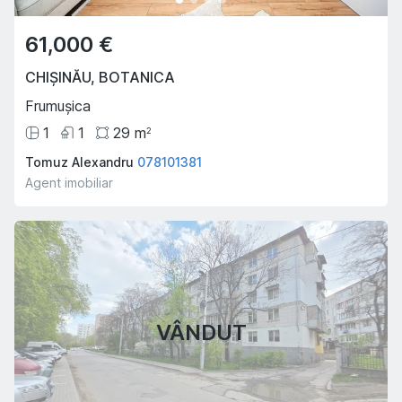
61,000 €
CHIȘINĂU
,
BOTANICA
Frumușica
1
1
29
m
2
Tomuz Alexandru
078101381
Agent imobiliar
VÂNDUT