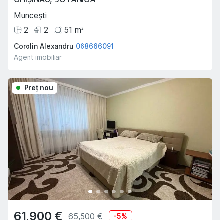
Muncești
2
2
51
m
2
Corolin Alexandru
068666091
Agent imobiliar
Preţ nou
61,900 €
65,500 €
-
5
%