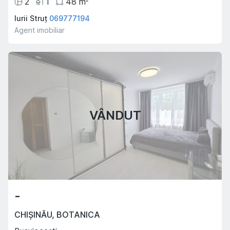
2
1
48
m
Iurii Struț
069777194
Agent imobiliar
VÂNDUT
-
CHIȘINĂU
,
BOTANICA