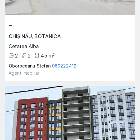
-
CHIȘINĂU
,
BOTANICA
Cetatea Alba
2
2
45
m
2
Oboroceanu Stefan
060222412
Agent imobiliar