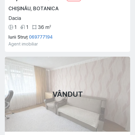
CHIȘINĂU
,
BOTANICA
Dacia
1
1
36
m
2
Iurii Struț
069777194
Agent imobiliar
VÂNDUT