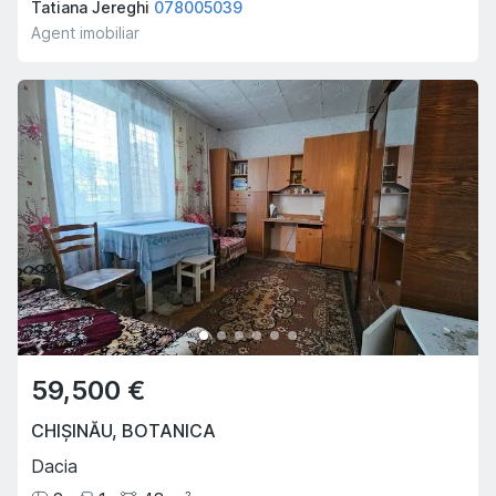
Tatiana Jereghi
078005039
Agent imobiliar
59,500 €
CHIȘINĂU
,
BOTANICA
Dacia
2