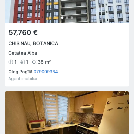
57,760 €
CHIȘINĂU
,
BOTANICA
Cetatea Alba
1
1
38
m
2
Oleg Pogîlă
079009364
Agent imobiliar