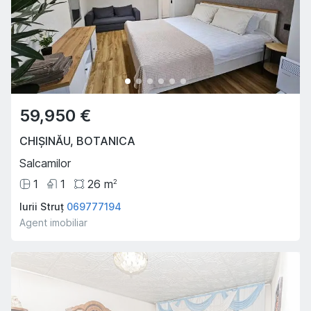
59,950 €
CHIȘINĂU
,
BOTANICA
Salcamilor
1
1
26
m
2
Iurii Struț
069777194
Agent imobiliar