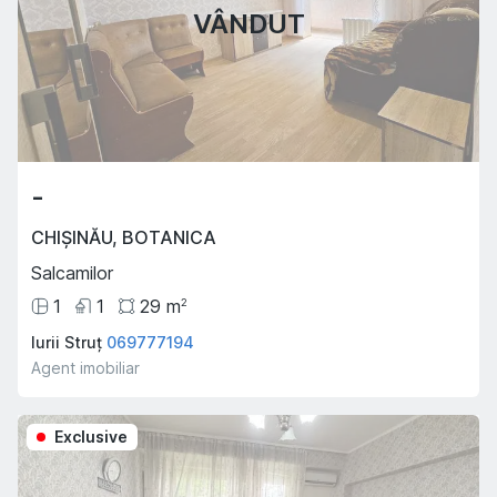
VÂNDUT
-
CHIȘINĂU
,
BOTANICA
Salcamilor
1
1
29
m
2
Iurii Struț
069777194
Agent imobiliar
Exclusive