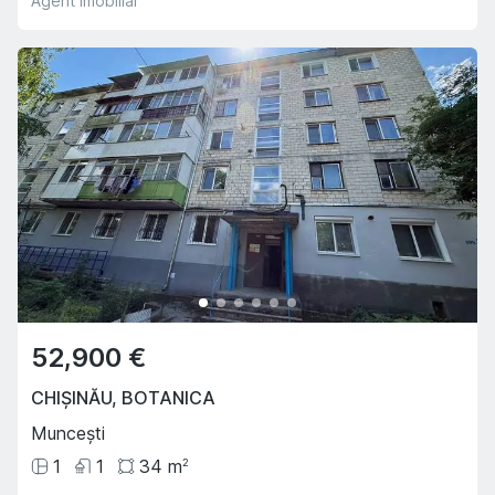
Agent imobiliar
52,900 €
CHIȘINĂU
,
BOTANICA
Muncești
1
1
34
m
2