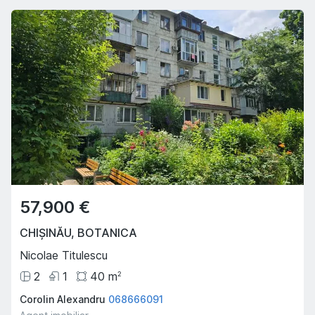
57,900 €
CHIȘINĂU
,
BOTANICA
Nicolae Titulescu
2
1
40
m
2
Corolin Alexandru
068666091