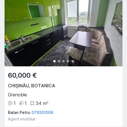
60,000 €
CHIȘINĂU
,
BOTANICA
Grenoble
1
1
34
m
2
Balan Petru
079351006
Agent imobiliar