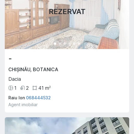
REZERVAT
-
CHIȘINĂU
,
BOTANICA
Dacia
1
2
41
m
2
Raiu Ion
068444532
Agent imobiliar