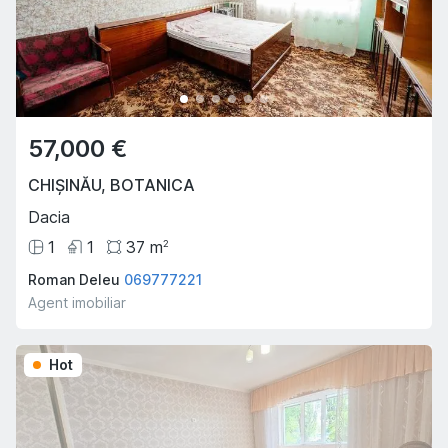
57,000 €
CHIȘINĂU
,
BOTANICA
Dacia
1
1
37
m
2
Roman Deleu
069777221
Agent imobiliar
Hot