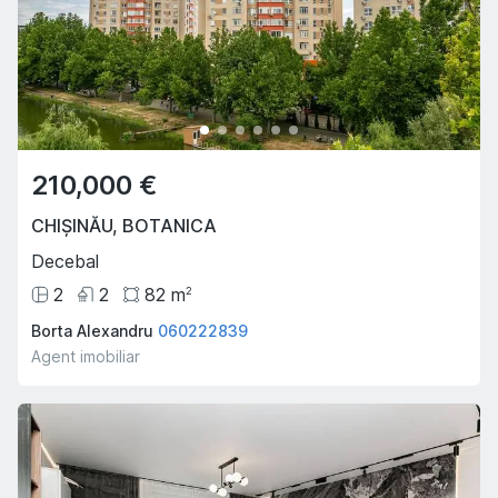
210,000 €
CHIȘINĂU
,
BOTANICA
Decebal
2
2
82
m
2
Borta Alexandru
060222839
Agent imobiliar