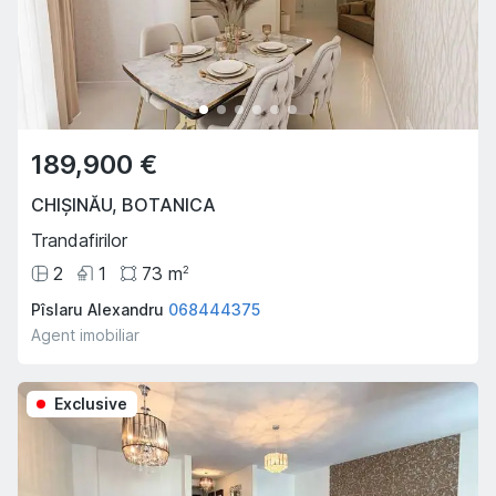
189,900 €
CHIȘINĂU
,
BOTANICA
Trandafirilor
2
1
73
m
2
Pîslaru Alexandru
068444375
Agent imobiliar
Exclusive