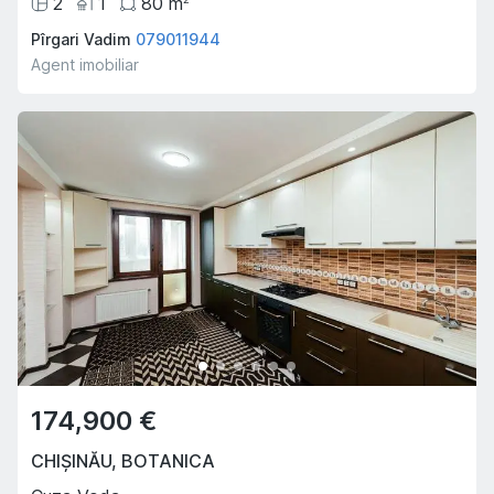
2
1
80
m
Pîrgari Vadim
079011944
Agent imobiliar
174,900 €
CHIȘINĂU
,
BOTANICA