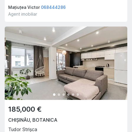
Mațiuțea Victor
068444286
Agent imobiliar
185,000 €
CHIȘINĂU
,
BOTANICA
Tudor Strișca