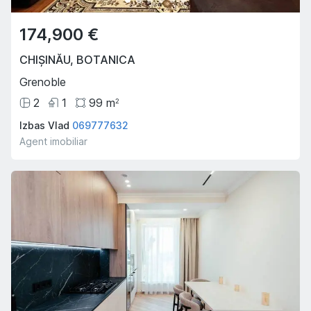
174,900 €
CHIȘINĂU
,
BOTANICA
Grenoble
2
1
99
m
2
Izbas Vlad
069777632
Agent imobiliar