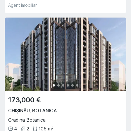
Agent imobiliar
173,000 €
CHIȘINĂU
,
BOTANICA
Gradina Botanica
4
2
105
m
2