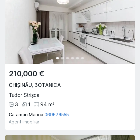
210,000 €
CHIȘINĂU
,
BOTANICA
Tudor Strișca
3
1
94
m
2
Caraman Marina
069676555
Agent imobiliar