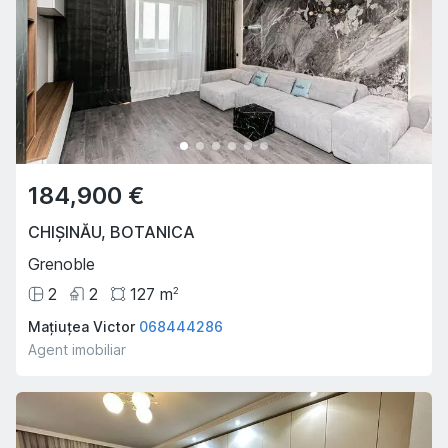
184,900 €
CHIȘINĂU
,
BOTANICA
Grenoble
2
2
127
m
2
Mațiuțea Victor
068444286
Agent imobiliar