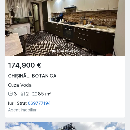
174,900 €
CHIȘINĂU
,
BOTANICA
Cuza Voda
3
2
85
m
2
Iurii Struț
069777194
Agent imobiliar