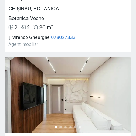
CHIȘINĂU
,
BOTANICA
Botanica Veche
2
2
86
m
2
Țivirenco Gheorghe
078027333
Agent imobiliar