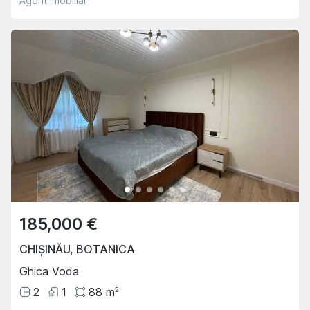
Agent imobiliar
185,000 €
CHIȘINĂU
,
BOTANICA
Ghica Voda
2
1
88
m
2