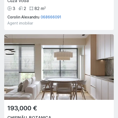
Cuza Voda
3
2
82
m
2
Corolin Alexandru
068666091
Agent imobiliar
193,000 €
CHIȘINĂU
,
BOTANICA