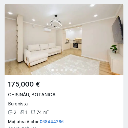
175,000 €
CHIȘINĂU
,
BOTANICA
Burebista
2
1
74
m
2
Mațiuțea Victor
068444286