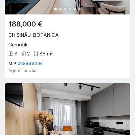
188,000 €
CHIȘINĂU
,
BOTANICA
Grenoble
3
2
86
m
2
M P
068444396
Agent imobiliar