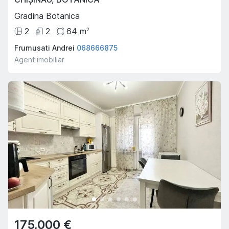
Gradina Botanica
2
2
64
m
2
Frumusati Andrei
068666875
Agent imobiliar
175,000 €