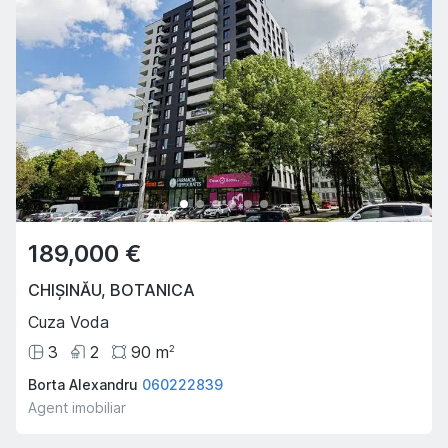
189,000 €
CHIȘINĂU
,
BOTANICA
Cuza Voda
3
2
90
m
2
Borta Alexandru
060222839
Agent imobiliar