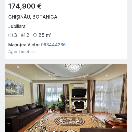
174,900 €
CHIȘINĂU
,
BOTANICA
Jubiliara
3
2
85
m
2
Mațiuțea Victor
068444286
Agent imobiliar