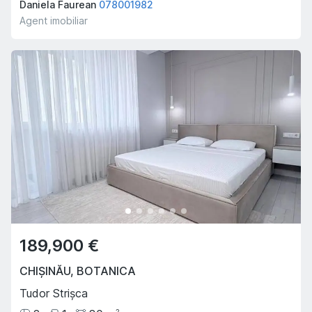
Daniela Faurean
078001982
Agent imobiliar
189,900 €
CHIȘINĂU
,
BOTANICA
Tudor Strișca
2