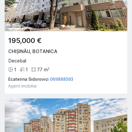
195,000 €
CHIȘINĂU
,
BOTANICA
Decebal
1
1
77
m
2
Ecaterina Sidorovici
069888593
Agent imobiliar