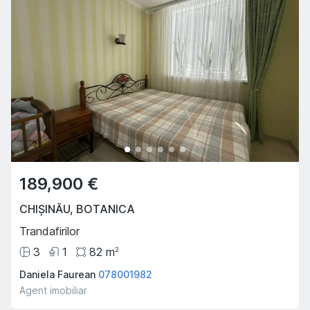
189,900 €
CHIȘINĂU
,
BOTANICA
Trandafirilor
3
1
82
m
2
Daniela Faurean
078001982
Agent imobiliar