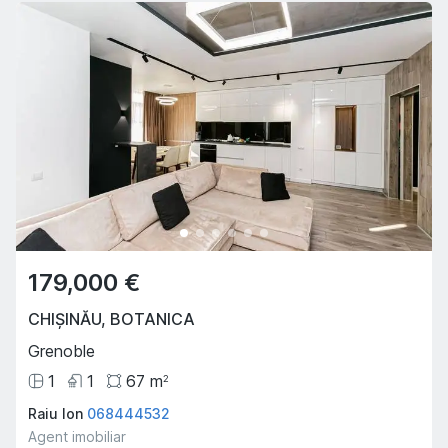
179,000 €
CHIȘINĂU
,
BOTANICA
Grenoble
1
1
67
m
2
Raiu Ion
068444532
Agent imobiliar