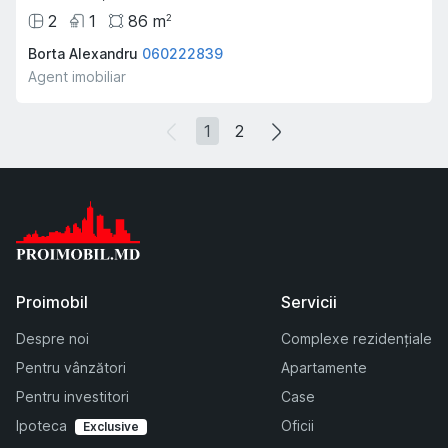
2
1
86
m
2
Borta Alexandru
060222839
Agent imobiliar
1
2
Proimobil
Servicii
Despre noi
Complexe rezidențiale
Pentru vânzători
Apartamente
Pentru investitori
Case
Ipoteca
Oficii
Exclusive