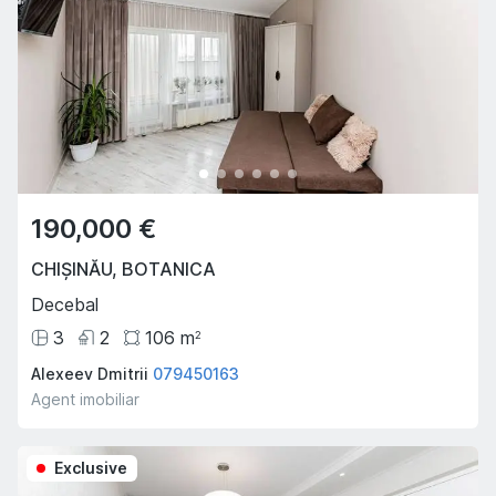
190,000 €
CHIȘINĂU
,
BOTANICA
Decebal
3
2
106
m
2
Alexeev Dmitrii
079450163
Agent imobiliar
Exclusive