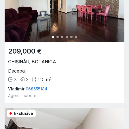
209,000 €
CHIȘINĂU
,
BOTANICA
Decebal
3
2
110
m
2
Vladimir
068555184
Agent imobiliar
Exclusive