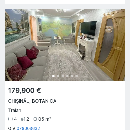
179,900 €
CHIȘINĂU
,
BOTANICA
Traian
4
2
85
m
2
O V
078003632