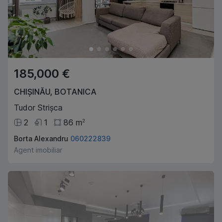
185,000 €
CHIȘINĂU
,
BOTANICA
Tudor Strișca
2
1
86
m
2
Borta Alexandru
060222839
Agent imobiliar