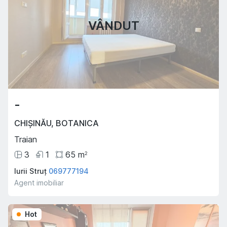
VÂNDUT
-
CHIȘINĂU
,
BOTANICA
Traian
3
1
65
m
2
Iurii Struț
069777194
Agent imobiliar
Hot