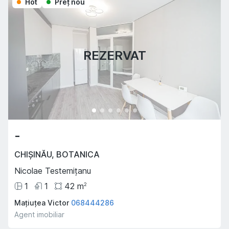
Hot
Preţ nou
REZERVAT
-
CHIȘINĂU
,
BOTANICA
Nicolae Testemițanu
1
1
42
m
2
Mațiuțea Victor
068444286
Agent imobiliar