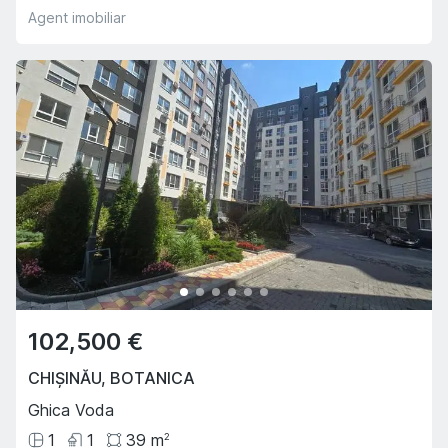
Agent imobiliar
102,500 €
CHIȘINĂU
,
BOTANICA
Ghica Voda
1
1
39
m
2