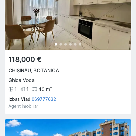
118,000 €
CHIȘINĂU
,
BOTANICA
Ghica Voda
1
1
40
m
2
Izbas Vlad
069777632
Agent imobiliar