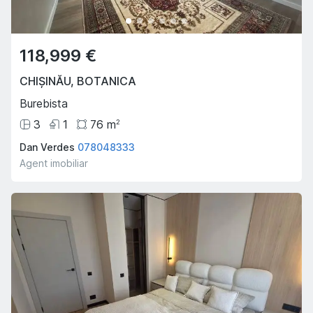
118,999 €
CHIȘINĂU
,
BOTANICA
Burebista
3
1
76
m
2
Dan Verdes
078048333
Agent imobiliar