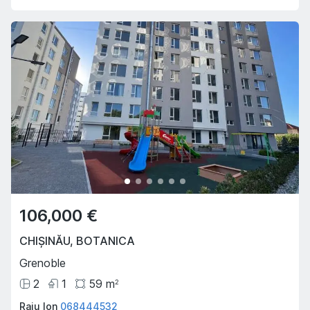
106,000 €
CHIȘINĂU
,
BOTANICA
Grenoble
2
1
59
m
2
Raiu Ion
068444532