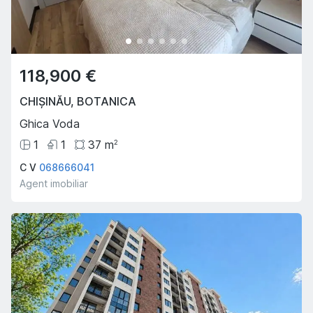
118,900 €
CHIȘINĂU
,
BOTANICA
Ghica Voda
1
1
37
m
2
C V
068666041
Agent imobiliar