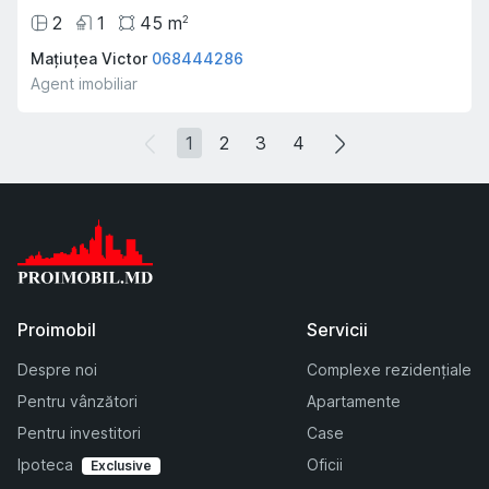
2
1
45
m
2
Mațiuțea Victor
068444286
Agent imobiliar
1
2
3
4
Proimobil
Servicii
Despre noi
Complexe rezidențiale
Pentru vânzători
Apartamente
Pentru investitori
Case
Ipoteca
Oficii
Exclusive