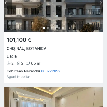
101,100 €
CHIȘINĂU
,
BOTANICA
Dacia
2
2
65
m
2
Cobiltean Alexandru
060222892
Agent imobiliar