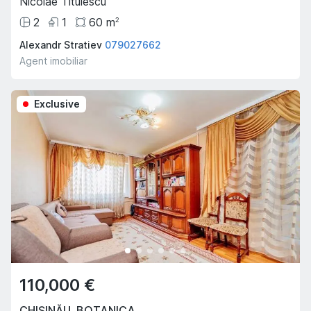
Nicolae Titulescu
2
1
60
m
2
Alexandr Stratiev
079027662
Agent imobiliar
Exclusive
110,000 €
CHIȘINĂU
,
BOTANICA