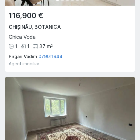
116,900 €
CHIȘINĂU
,
BOTANICA
Ghica Voda
1
1
37
m
2
Pîrgari Vadim
079011944
Agent imobiliar