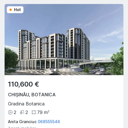
Hot
110,600 €
CHIȘINĂU
,
BOTANICA
Gradina Botanica
2
2
79
m
2
Anita Granciuc
068555546