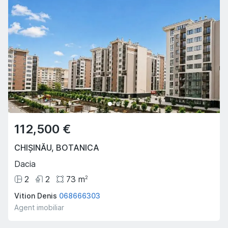
112,500 €
CHIȘINĂU
,
BOTANICA
Dacia
2
2
73
m
2
Vition Denis
068666303
Agent imobiliar