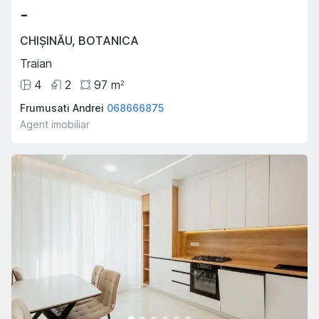
-
CHIȘINĂU
,
BOTANICA
Traian
4
2
97
m
2
Frumusati Andrei
068666875
Agent imobiliar