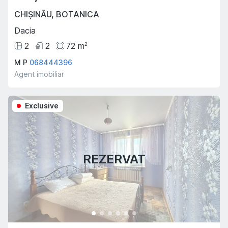
CHIȘINĂU
,
BOTANICA
Dacia
2
2
72
m
2
M P
068444396
Agent imobiliar
Exclusive
REZERVAT