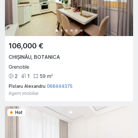
106,000 €
CHIȘINĂU
,
BOTANICA
Grenoble
2
1
59
m
2
Pîslaru Alexandru
068444375
Agent imobiliar
Hot