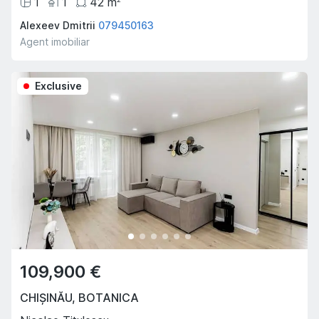
1
1
42
m
Alexeev Dmitrii
079450163
Agent imobiliar
Exclusive
109,900 €
CHIȘINĂU
,
BOTANICA