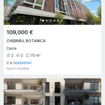
109,000 €
CHIȘINĂU
,
BOTANICA
Dacia
2
2
70
m
2
C V
068666041
Agent imobiliar