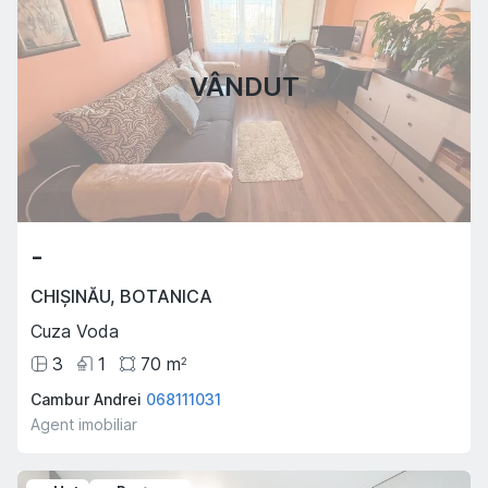
VÂNDUT
-
CHIȘINĂU
,
BOTANICA
Cuza Voda
3
1
70
m
2
Cambur Andrei
068111031
Agent imobiliar