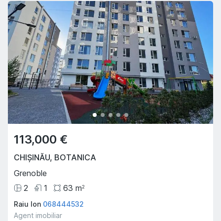
113,000 €
CHIȘINĂU
,
BOTANICA
Grenoble
2
1
63
m
2
Raiu Ion
068444532
Agent imobiliar