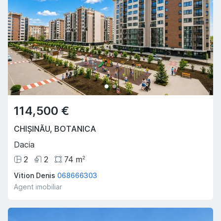
114,500 €
CHIȘINĂU
,
BOTANICA
Dacia
2
2
74
m
2
Vition Denis
068666303
Agent imobiliar