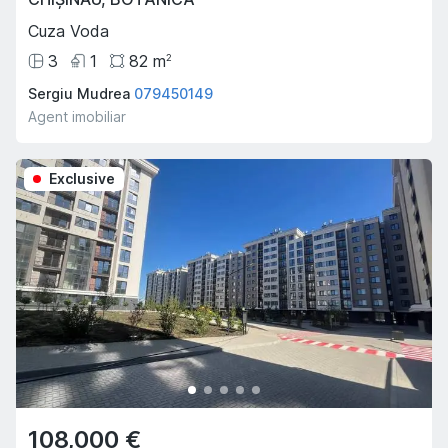
Cuza Voda
3
1
82
m
2
Sergiu Mudrea
079450149
Agent imobiliar
Exclusive
108,000 €