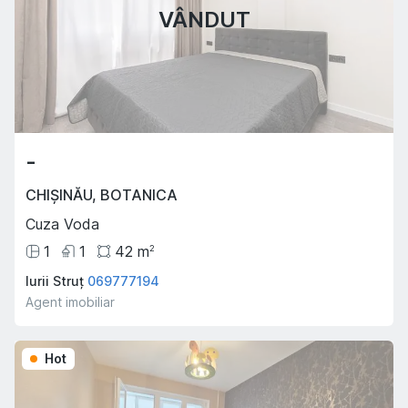
VÂNDUT
-
CHIȘINĂU
,
BOTANICA
Cuza Voda
1
1
42
m
2
Iurii Struț
069777194
Agent imobiliar
Hot