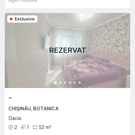
Agent imobiliar
Exclusive
REZERVAT
-
CHIȘINĂU
,
BOTANICA
Dacia
2
1
52
m
2