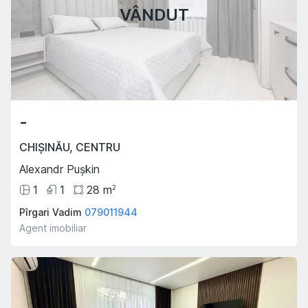
VÂNDUT
-
CHIȘINĂU
,
CENTRU
Alexandr Pușkin
1
1
28
m
2
Pîrgari Vadim
079011944
Agent imobiliar