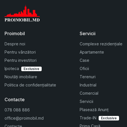
Proimobil
Servicii
Despre noi
Complexe rezidențiale
Pentru vânzători
Apartamente
Pentru investitori
Case
Ipoteca
Oficii
Exclusive
Noutăți imobiliare
Terenuri
Politica de confidențialitate
Industrial
Comercial
Contacte
Servicii
Plasează Anunț
078 088 886
Trade-IN
office@proimobil.md
Exclusive
Prima Casă
Contacte