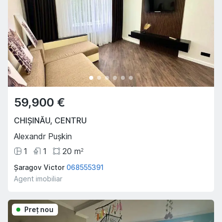
59,900 €
CHIȘINĂU
,
CENTRU
Alexandr Pușkin
1
1
20
m
2
Șaragov Victor
068555391
Agent imobiliar
Preţ nou