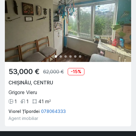
53,000 €
62,000 €
-
15
%
CHIȘINĂU
,
CENTRU
Grigore Vieru
1
1
41
m
2
Viorel Țîpordei
078064333
Agent imobiliar