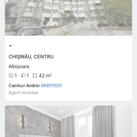
-
CHIȘINĂU
,
CENTRU
Albișoara
1
1
42
m
2
Cambur Andrei
068111031
Agent imobiliar