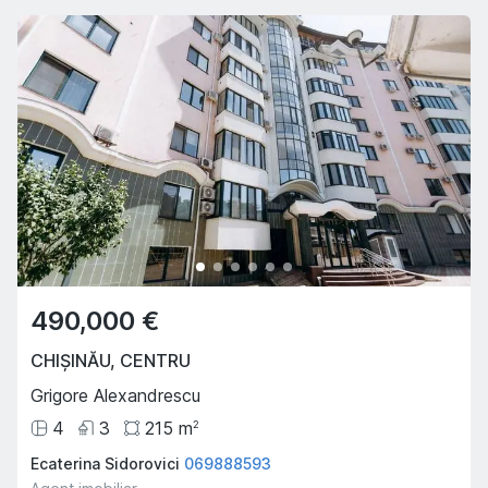
490,000 €
CHIȘINĂU
,
CENTRU
Grigore Alexandrescu
4
3
215
m
2
Ecaterina Sidorovici
069888593