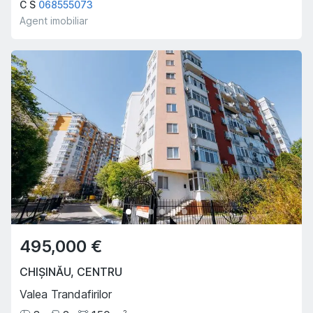
C S
068555073
Agent imobiliar
495,000 €
CHIȘINĂU
,
CENTRU
Valea Trandafirilor
2