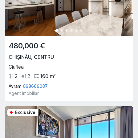
480,000 €
CHIȘINĂU
,
CENTRU
Ciuflea
2
2
160
m
2
Avram
068666087
Agent imobiliar
Exclusive