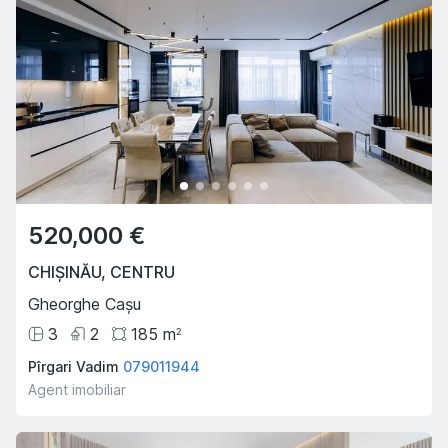
520,000 €
CHIȘINĂU
,
CENTRU
Gheorghe Cașu
3
2
185
m
2
Pîrgari Vadim
079011944
Agent imobiliar