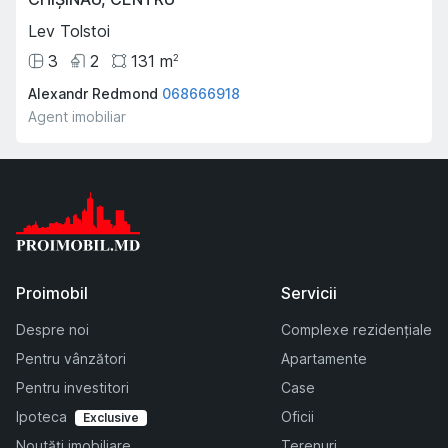
Lev Tolstoi
3
2
131
m
2
Alexandr Redmond
068666918
Agent imobiliar
Proimobil
Servicii
Despre noi
Complexe rezidențiale
Pentru vânzători
Apartamente
Pentru investitori
Case
Ipoteca
Oficii
Exclusive
Noutăți imobiliare
Terenuri