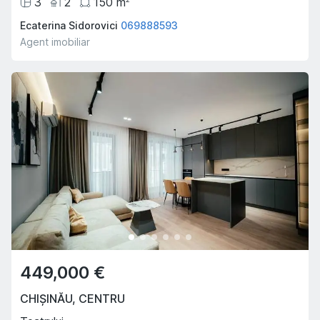
3
2
150
m
Ecaterina Sidorovici
069888593
Agent imobiliar
449,000 €
CHIȘINĂU
,
CENTRU