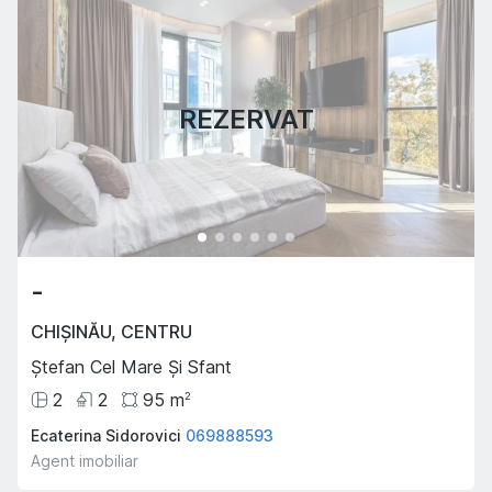
REZERVAT
-
CHIȘINĂU
,
CENTRU
Ștefan Cel Mare Și Sfant
2
2
95
m
2
Ecaterina Sidorovici
069888593
Agent imobiliar