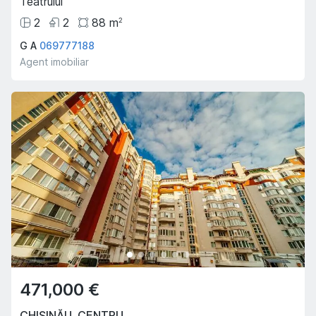
Teatrului
2
2
88
m
2
G A
069777188
Agent imobiliar
471,000 €
CHIȘINĂU
,
CENTRU