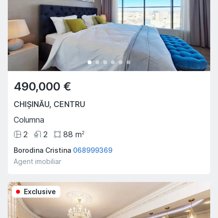
490,000 €
CHIȘINĂU
,
CENTRU
Columna
2
2
88
m
2
Borodina Cristina
068999369
Agent imobiliar
Exclusive