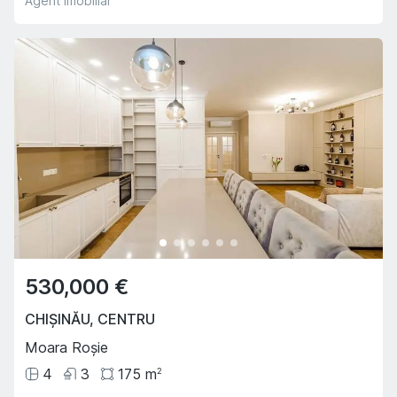
Agent imobiliar
530,000 €
CHIȘINĂU
,
CENTRU
Moara Roșie
4
3
175
m
2