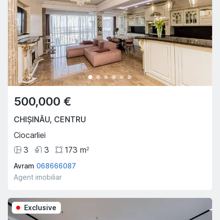
500,000 €
CHIȘINĂU
,
CENTRU
Ciocarliei
3
3
173
m
2
Avram
068666087
Agent imobiliar
Exclusive