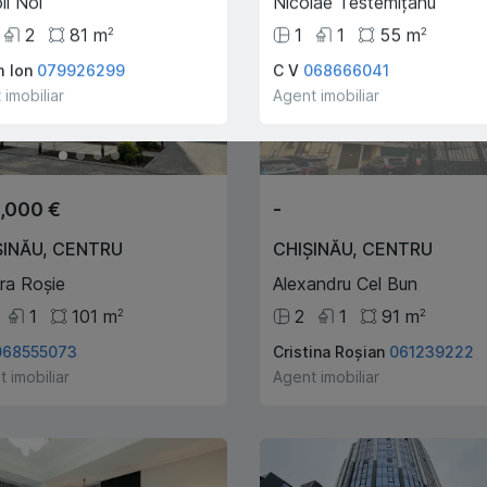
ii Noi
Nicolae Testemițanu
2
81
m
1
1
55
m
2
2
 Ion
079926299
C V
068666041
VÂNDUT
 imobiliar
Agent imobiliar
,000 €
-
ȘINĂU
,
CENTRU
CHIȘINĂU
,
CENTRU
ra Roșie
Alexandru Cel Bun
1
101
m
2
1
91
m
2
2
068555073
Cristina Roșian
061239222
 imobiliar
Agent imobiliar