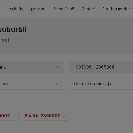
Trade-IN
Ipoteca
Prima Casă
Carieră
Noutăți imobili
suburbii
iași
tru
193500€ - 236500€
mere
Complex rezidențial
3500€
Până la 236500€