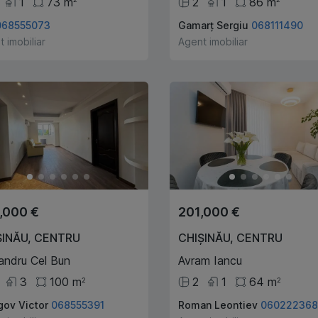
1
73
m
2
1
86
m
068555073
Gamarț Sergiu
068111490
 imobiliar
Agent imobiliar
,000 €
201,000 €
ȘINĂU
,
CENTRU
CHIȘINĂU
,
CENTRU
andru Cel Bun
Avram Iancu
3
100
m
2
1
64
m
2
2
gov Victor
068555391
Roman Leontiev
060222368