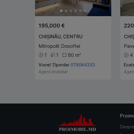
195,000 €
220
CHIȘINĂU
,
CENTRU
CHI
Mitropolit Dosoftei
Pave
1
1
60
m
4
2
Viorel Țîpordei
078064333
Ecat
Agent imobiliar
Agent
Proim
Despre