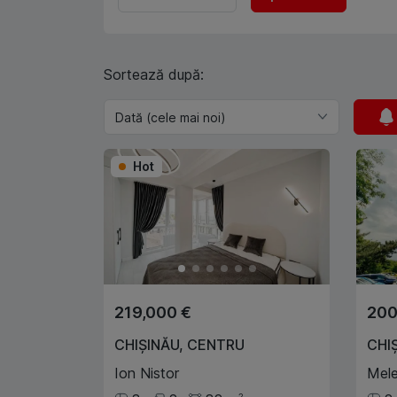
Sortează după:
Hot
219,000 €
200
CHIȘINĂU
,
CENTRU
CHI
Ion Nistor
Mele
2