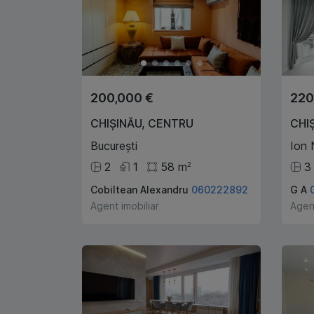
200,000 €
220
CHIȘINĂU
,
CENTRU
CHI
București
Ion 
2
1
58
m
3
2
Cobiltean Alexandru
060222892
G A
Agent imobiliar
Agent