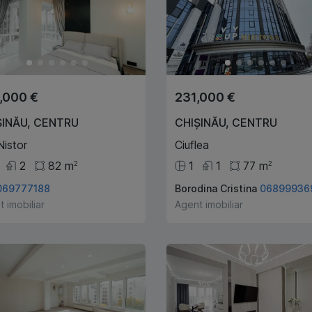
,000 €
231,000 €
ȘINĂU
,
CENTRU
CHIȘINĂU
,
CENTRU
Nistor
Ciuflea
2
82
m
1
1
77
m
2
2
069777188
Borodina Cristina
06899936
 imobiliar
Agent imobiliar