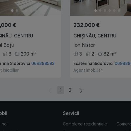
,000 €
232,000 €
ȘINĂU
,
CENTRU
CHIȘINĂU
,
CENTRU
l Boțu
Ion Nistor
3
200
m
3
2
82
m
2
2
erina Sidorovici
069888593
Ecaterina Sidorovici
069888
 imobiliar
Agent imobiliar
1
2
obil
Servicii
 noi
Complexe rezidențiale
Comerc