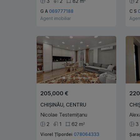
3
2
82
m
2
G A
069777188
C S
Agent imobiliar
Agent
205,000 €
220
CHIȘINĂU
,
CENTRU
CHI
Nicolae Testemițanu
Alex
2
1
62
m
3
2
Viorel Țîpordei
078064333
Șara