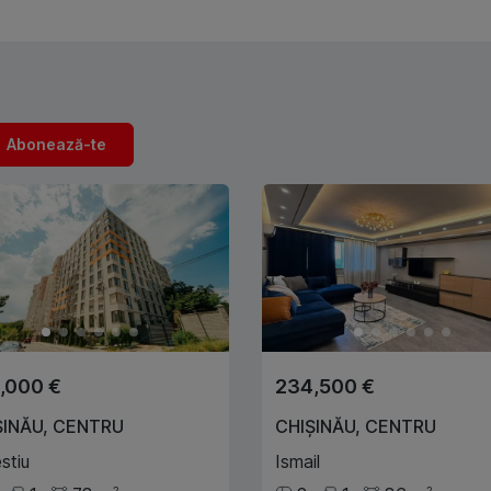
Abonează-te
,000 €
234,500 €
ȘINĂU
,
CENTRU
CHIȘINĂU
,
CENTRU
stiu
Ismail
2
2