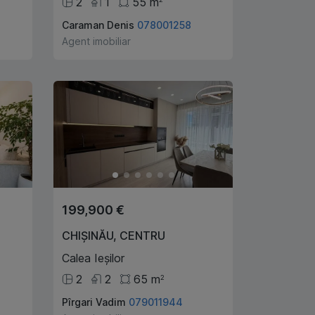
2
1
55
m
Caraman Denis
078001258
Agent imobiliar
199,900 €
CHIȘINĂU
,
CENTRU
Calea Ieșilor
2
2
65
m
2
Pîrgari Vadim
079011944