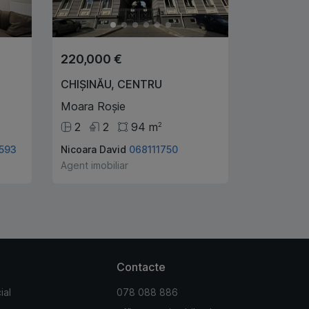
220,000 €
CHIȘINĂU
,
CENTRU
Moara Roșie
2
2
94
m
2
593
Nicoara David
068111750
Agent imobiliar
Contacte
ial
078 088 886