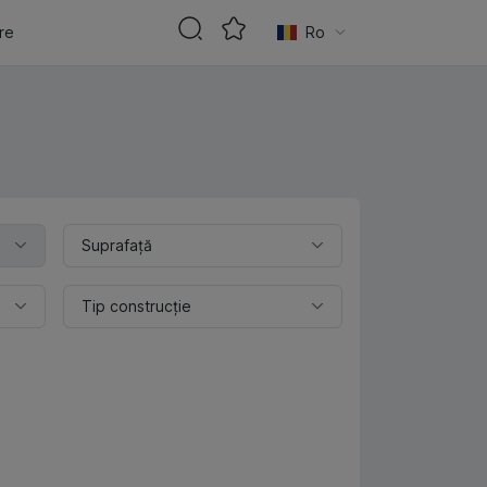
are
Ro
Suprafaţă
Tip construcție