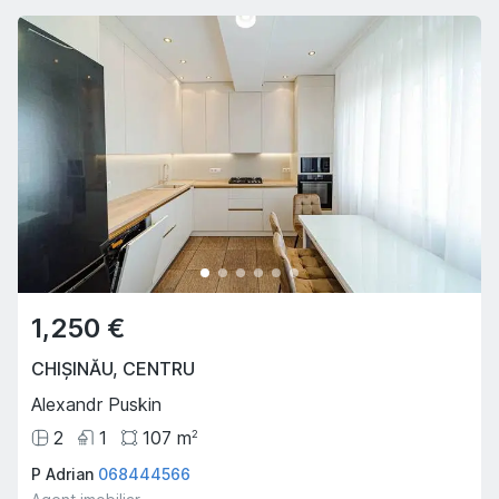
1,250 €
CHIȘINĂU
,
CENTRU
Alexandr Puskin
2
1
107
m
2
P Adrian
068444566