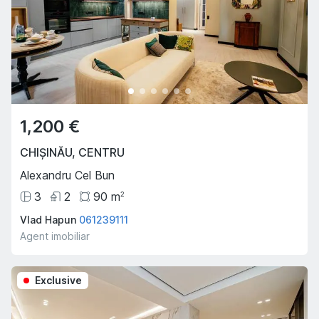
1,200 €
CHIȘINĂU
,
CENTRU
Alexandru Cel Bun
3
2
90
m
2
Vlad Hapun
061239111
Agent imobiliar
Exclusive