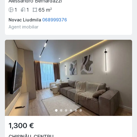
Alessandro Bernardazzi
1
1
65
m
2
Novac Liudmila
068999376
Agent imobiliar
1,300 €
CHIȘINĂU
,
CENTRU