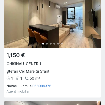
1,150 €
CHIȘINĂU
,
CENTRU
Ștefan Cel Mare Și Sfant
1
1
50
m
2
Novac Liudmila
068999376
Agent imobiliar