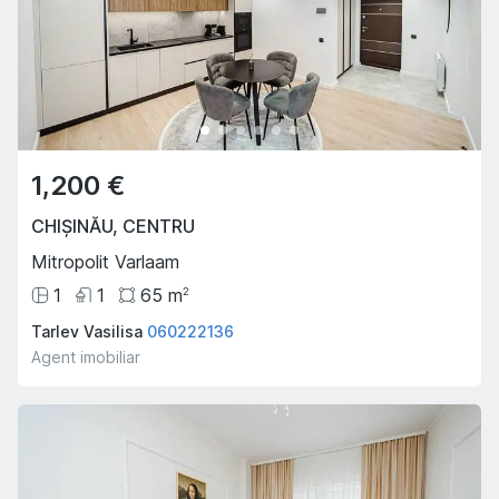
1,200 €
CHIȘINĂU
,
CENTRU
Mitropolit Varlaam
1
1
65
m
2
Tarlev Vasilisa
060222136
Agent imobiliar