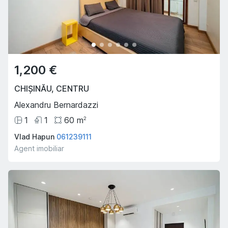
1,200 €
CHIȘINĂU
,
CENTRU
Alexandru Bernardazzi
1
1
60
m
2
Vlad Hapun
061239111
Agent imobiliar