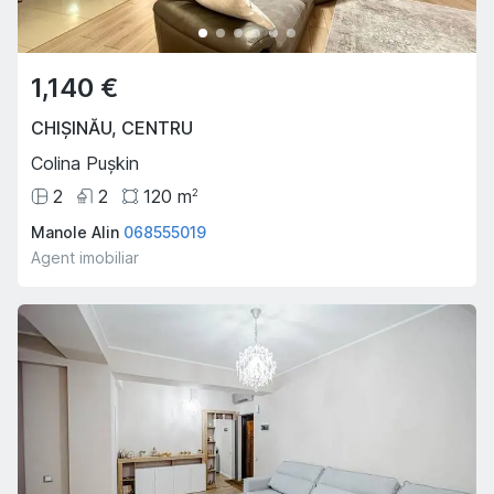
1,140 €
CHIȘINĂU
,
CENTRU
Colina Pușkin
2
2
120
m
2
Manole Alin
068555019
Agent imobiliar