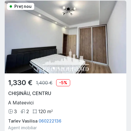
Preţ nou
1,330 €
1,400 €
-
5
%
CHIȘINĂU
,
CENTRU
A Mateevici
3
2
120
m
2
Tarlev Vasilisa
060222136
Agent imobiliar