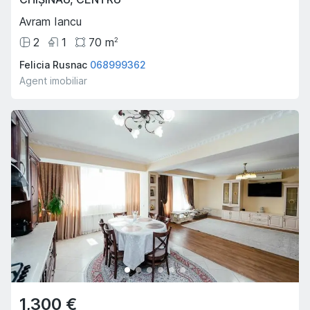
Avram Iancu
2
1
70
m
2
Felicia Rusnac
068999362
Agent imobiliar
1,300 €