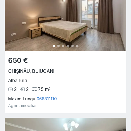
650 €
CHIȘINĂU
,
BUIUCANI
Alba Iulia
2
2
75
m
2
Maxim Lungu
068311110
Agent imobiliar