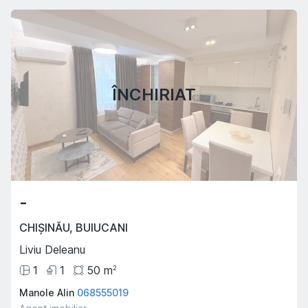
ÎNCHIRIAT
-
CHIȘINĂU
,
BUIUCANI
Liviu Deleanu
1
1
50
m
2
Manole Alin
068555019