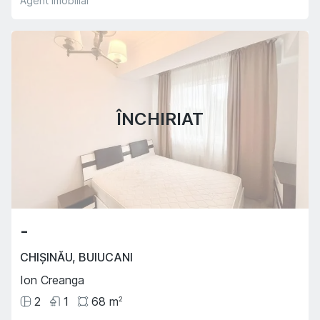
Agent imobiliar
ÎNCHIRIAT
-
CHIȘINĂU
,
BUIUCANI
Ion Creanga
2
1
68
m
2