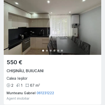
550 €
CHIȘINĂU
,
BUIUCANI
Calea Ieșilor
2
1
67
m
2
Munteanu Gabriel
061231222
Agent imobiliar