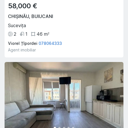
58,000 €
CHIȘINĂU
,
BUIUCANI
Sucevița
2
1
46
m
2
Viorel Țîpordei
078064333
Agent imobiliar