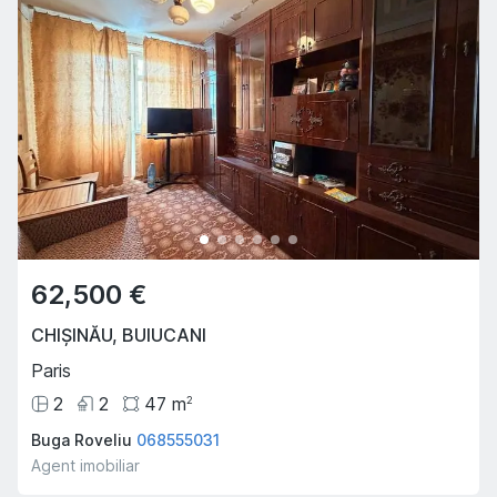
62,500 €
CHIȘINĂU
,
BUIUCANI
Paris
2
2
47
m
2
Buga Roveliu
068555031
Agent imobiliar