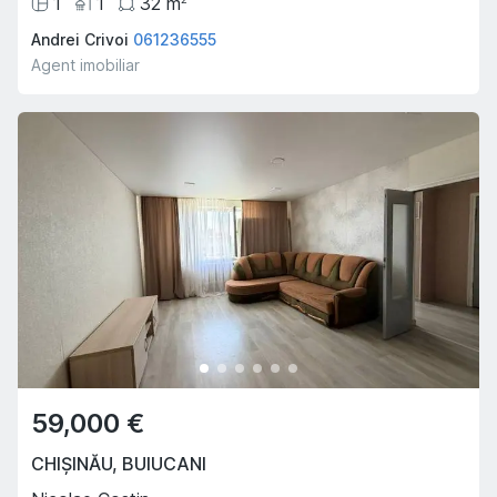
1
1
32
m
Andrei Crivoi
061236555
Agent imobiliar
59,000 €
CHIȘINĂU
,
BUIUCANI