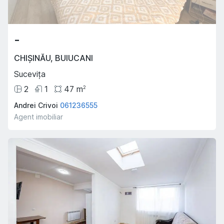
-
CHIȘINĂU
,
BUIUCANI
Sucevița
2
1
47
m
2
Andrei Crivoi
061236555
Agent imobiliar