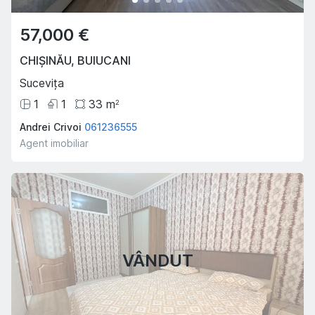
57,000 €
CHIȘINĂU
,
BUIUCANI
Sucevița
1
1
33
m
2
Andrei Crivoi
061236555
Agent imobiliar
VÂNDUT