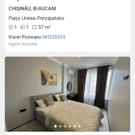
CHIȘINĂU
,
BUIUCANI
Piața Unirea Principatelor
1
1
37
m
2
Viorel Pruteanu
061235333
Agent imobiliar