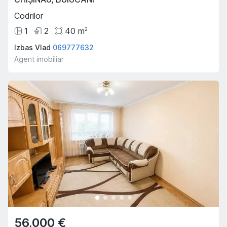
Codrilor
1
2
40
m
2
Izbas Vlad
069777632
Agent imobiliar
56,000 €