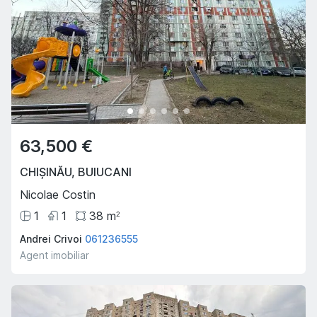
63,500 €
CHIȘINĂU
,
BUIUCANI
Nicolae Costin
1
1
38
m
2
Andrei Crivoi
061236555
Agent imobiliar