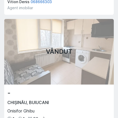
Vition Denis
068666303
Agent imobiliar
VÂNDUT
-
CHIȘINĂU
,
BUIUCANI
Onisifor Ghibu
2