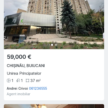
59,000 €
CHIȘINĂU
,
BUIUCANI
Unirea Principatelor
1
1
37
m
2
Andrei Crivoi
061236555
Agent imobiliar