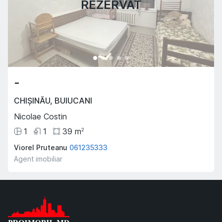
REZERVAT
-
CHIȘINĂU
,
BUIUCANI
Nicolae Costin
1
1
39
m
2
Viorel Pruteanu
061235333
Agent imobiliar