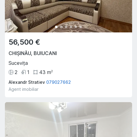
56,500 €
CHIȘINĂU
,
BUIUCANI
Sucevița
2
1
43
m
2
Alexandr Stratiev
079027662
Agent imobiliar