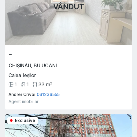
VÂNDUT
-
CHIȘINĂU
,
BUIUCANI
Calea Ieșilor
1
1
33
m
2
Andrei Crivoi
061236555
Agent imobiliar
Exclusive