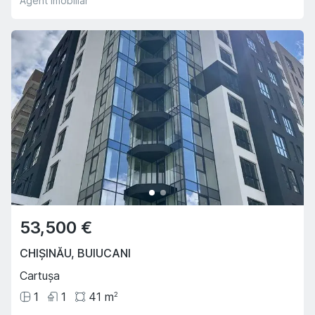
Agent imobiliar
53,500 €
CHIȘINĂU
,
BUIUCANI
Cartușa
1
1
41
m
2