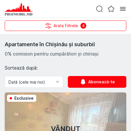
Arata Filtrele
4
Apartamente în Chișinău și suburbii
0% comision pentru cumpărători și chiriași
Sortează după:
Abonează-te
Exclusive
VÂNDUT