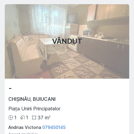
VÂNDUT
-
CHIȘINĂU
,
BUIUCANI
Piața Unirii Principatelor
1
1
37
m
2
Andrias Victoria
079450145