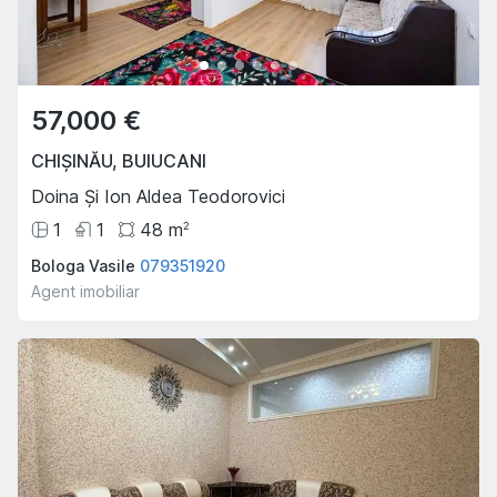
57,000 €
CHIȘINĂU
,
BUIUCANI
Doina Și Ion Aldea Teodorovici
1
1
48
m
2
Bologa Vasile
079351920
Agent imobiliar