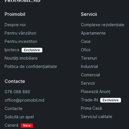
Proimobil
Servicii
Despre noi
Complexe rezidențiale
Pentru vânzători
Apartamente
Pentru investitori
Case
Ipoteca
Oficii
Exclusive
Noutăți imobiliare
Terenuri
Politica de confidențialitate
Industrial
Comercial
Contacte
Servicii
Plasează Anunț
078 088 886
Trade-IN
office@proimobil.md
Exclusive
Prima Casă
Contacte
Serviciul calitate
Solicită un apel
Carieră
New