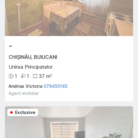
-
CHIȘINĂU
,
BUIUCANI
Unirea Principatelor
1
1
37
m
2
Andrias Victoria
079450145
Agent imobiliar
Exclusive