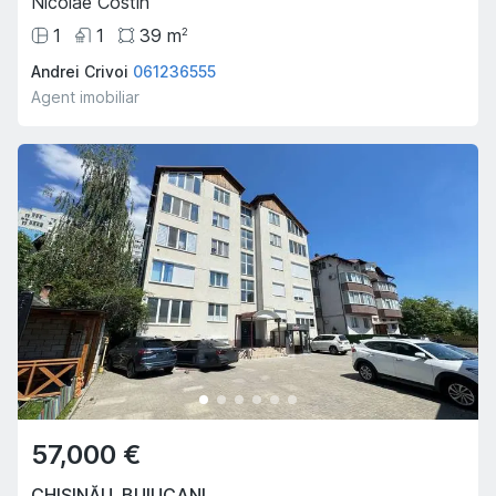
Nicolae Costin
1
1
39
m
2
Andrei Crivoi
061236555
Agent imobiliar
57,000 €
CHIȘINĂU
,
BUIUCANI