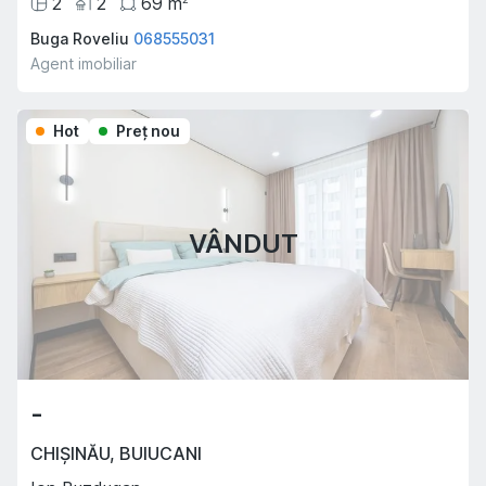
2
2
69
m
Buga Roveliu
068555031
Agent imobiliar
Hot
Preţ nou
VÂNDUT
-
CHIȘINĂU
,
BUIUCANI