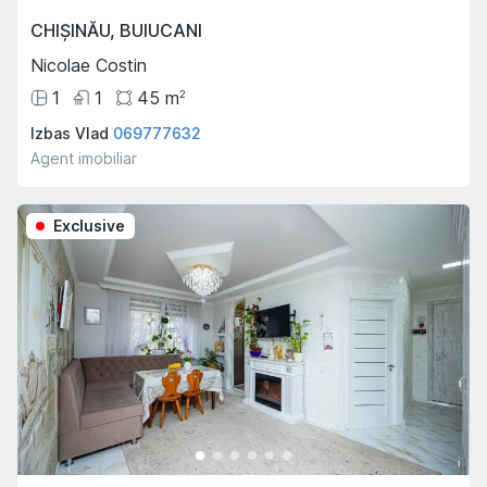
CHIȘINĂU
,
BUIUCANI
Nicolae Costin
1
1
45
m
2
Izbas Vlad
069777632
Agent imobiliar
Exclusive