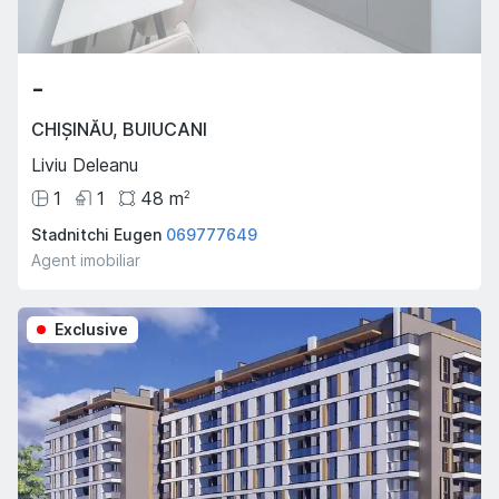
-
CHIȘINĂU
,
BUIUCANI
Liviu Deleanu
1
1
48
m
2
Stadnitchi Eugen
069777649
Agent imobiliar
Exclusive