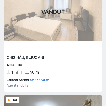
VÂNDUT
-
CHIȘINĂU
,
BUIUCANI
Alba Iulia
1
1
58
m
2
Chiosa Andrei
068666036
Agent imobiliar
Hot