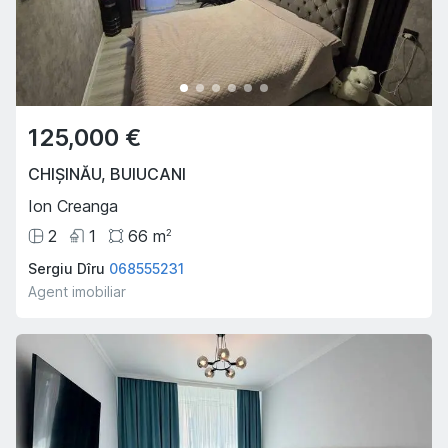
125,000 €
CHIȘINĂU
,
BUIUCANI
Ion Creanga
2
1
66
m
2
Sergiu Dîru
068555231
Agent imobiliar