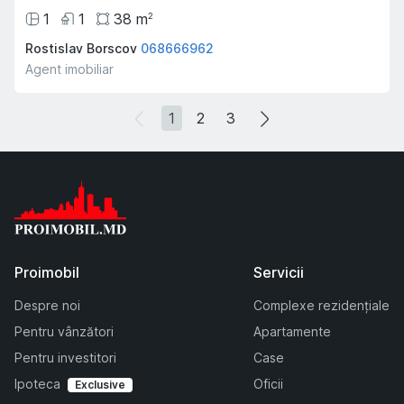
1
1
38
m
2
Rostislav Borscov
068666962
Agent imobiliar
1
2
3
Proimobil
Servicii
Despre noi
Complexe rezidențiale
Pentru vânzători
Apartamente
Pentru investitori
Case
Ipoteca
Oficii
Exclusive