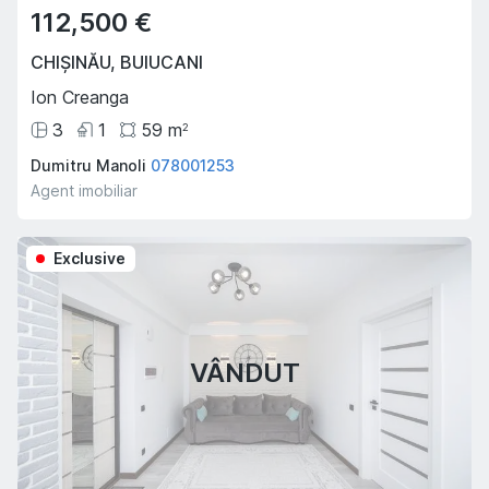
112,500 €
CHIȘINĂU
,
BUIUCANI
Ion Creanga
3
1
59
m
2
Dumitru Manoli
078001253
Agent imobiliar
Exclusive
VÂNDUT