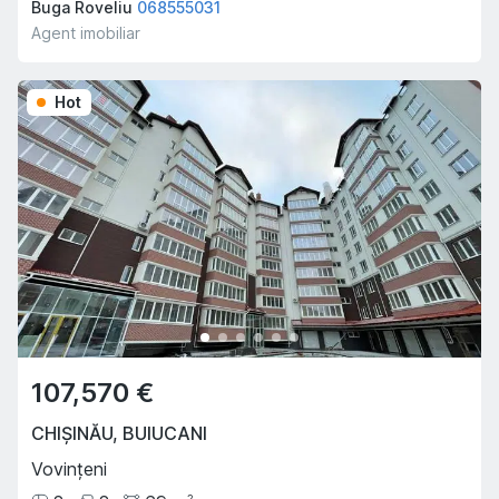
Buga Roveliu
068555031
Agent imobiliar
Hot
107,570 €
CHIȘINĂU
,
BUIUCANI
Vovințeni
2