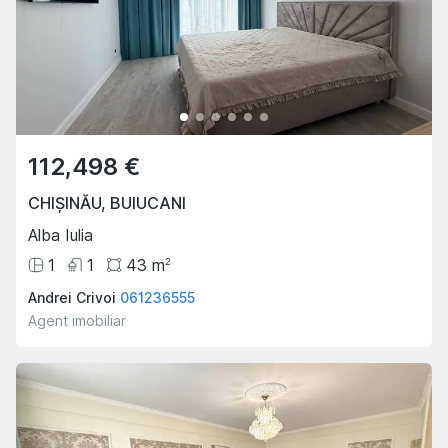
112,498 €
CHIȘINĂU
,
BUIUCANI
Alba Iulia
1
1
43
m
2
Andrei Crivoi
061236555
Agent imobiliar