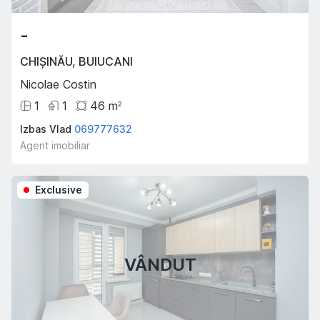
-
CHIȘINĂU
,
BUIUCANI
Nicolae Costin
1
1
46
m
2
Izbas Vlad
069777632
Agent imobiliar
Exclusive
VÂNDUT