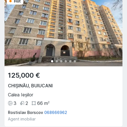
Hot
125,000 €
CHIȘINĂU
,
BUIUCANI
Calea Ieșilor
3
2
66
m
2
Rostislav Borscov
068666962
Agent imobiliar