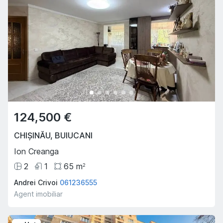
124,500 €
CHIȘINĂU
,
BUIUCANI
Ion Creanga
2
1
65
m
2
Andrei Crivoi
061236555
Agent imobiliar