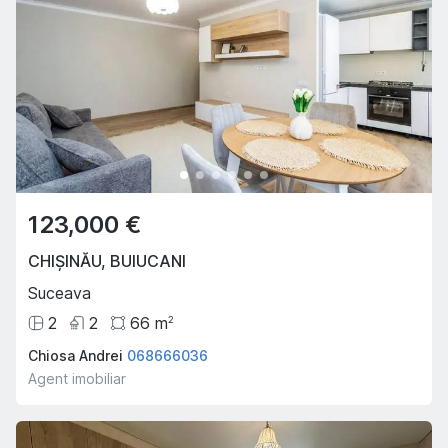
123,000 €
CHIȘINĂU
,
BUIUCANI
Suceava
2
2
66
m
2
Chiosa Andrei
068666036
Agent imobiliar