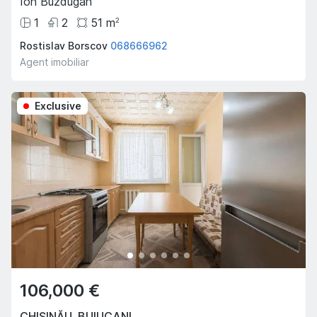
Ion Buzdugan
1
2
51
m
2
Rostislav Borscov
068666962
Agent imobiliar
Exclusive
106,000 €
CHIȘINĂU
,
BUIUCANI