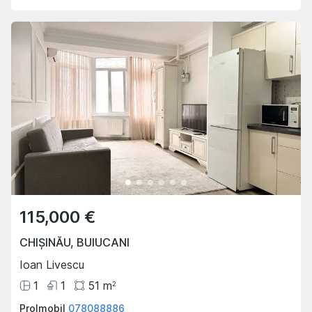
115,000 €
CHIȘINĂU
,
BUIUCANI
Ioan Livescu
1
1
51
m
2
ProImobil
078088886