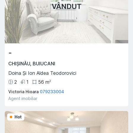
VÂNDUT
-
CHIȘINĂU
,
BUIUCANI
Doina Și Ion Aldea Teodorovici
2
1
56
m
2
Victoria Hioara
079233004
Agent imobiliar
Hot