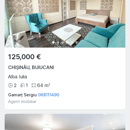
125,000 €
CHIȘINĂU
,
BUIUCANI
Alba Iulia
2
1
64
m
2
Gamarț Sergiu
068111490
Agent imobiliar