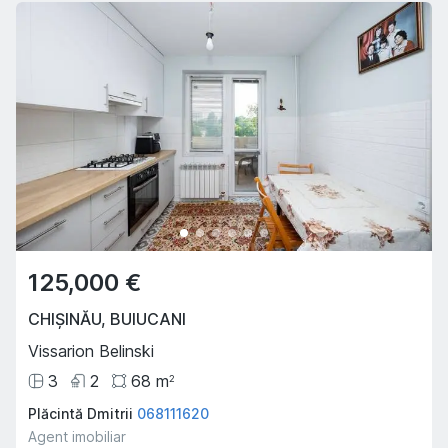
125,000 €
CHIȘINĂU
,
BUIUCANI
Vissarion Belinski
3
2
68
m
2
Plăcintă Dmitrii
068111620
Agent imobiliar