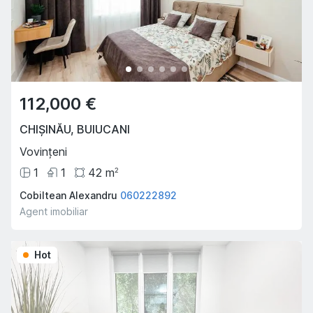
112,000 €
CHIȘINĂU
,
BUIUCANI
Vovințeni
1
1
42
m
2
Cobiltean Alexandru
060222892
Agent imobiliar
Hot