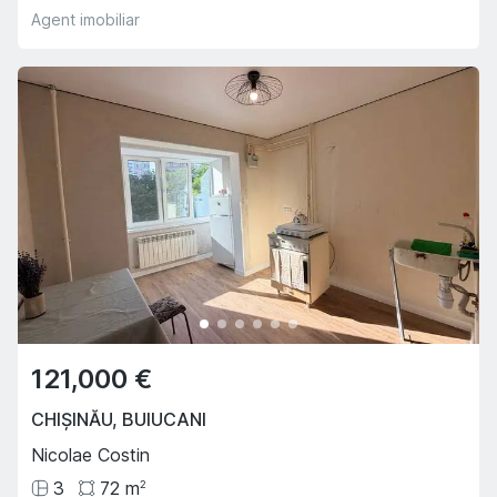
Agent imobiliar
121,000 €
CHIȘINĂU
,
BUIUCANI
Nicolae Costin
3
72
m
2