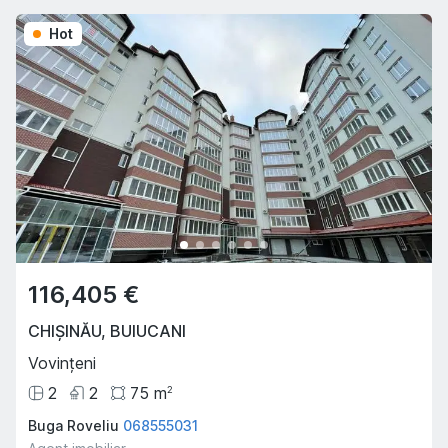
Hot
116,405 €
CHIȘINĂU
,
BUIUCANI
Vovințeni
2
2
75
m
2
Buga Roveliu
068555031