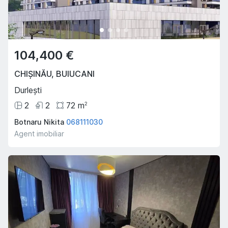
104,400 €
CHIȘINĂU
,
BUIUCANI
Durlești
2
2
72
m
2
Botnaru Nikita
068111030
Agent imobiliar