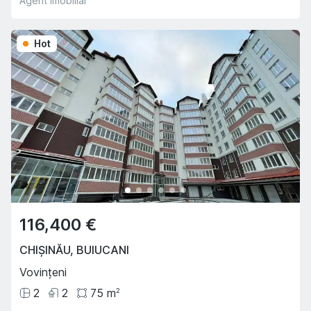
Agent imobiliar
Hot
116,400 €
CHIȘINĂU
,
BUIUCANI
Vovințeni
2
2
75
m
2