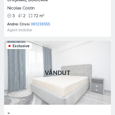
Nicolae Costin
3
2
72
m
2
Andrei Crivoi
061236555
Agent imobiliar
Exclusive
VÂNDUT
-