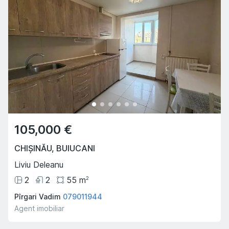
105,000 €
CHIȘINĂU
,
BUIUCANI
Liviu Deleanu
2
2
55
m
2
Pîrgari Vadim
079011944
Agent imobiliar