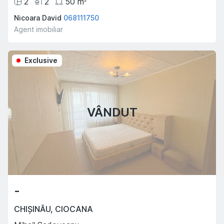
2
2
50
m
Nicoara David
068111750
Agent imobiliar
Exclusive
VÂNDUT
-
CHIȘINĂU
,
CIOCANA