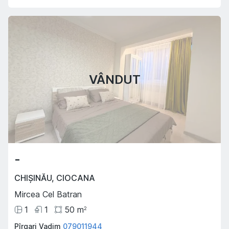
VÂNDUT
-
CHIȘINĂU
,
CIOCANA
Mircea Cel Batran
1
1
50
m
2
Pîrgari Vadim
079011944