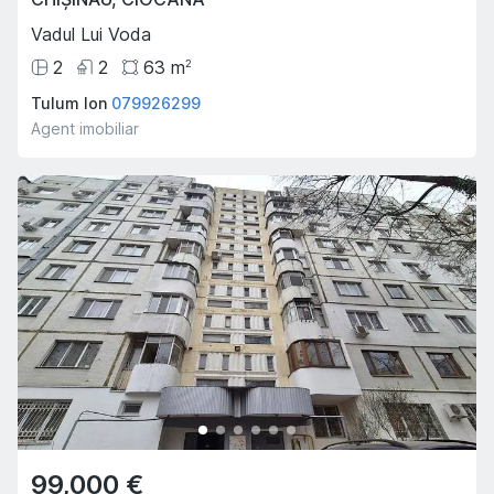
Vadul Lui Voda
2
2
63
m
2
Tulum Ion
079926299
Agent imobiliar
99,000 €