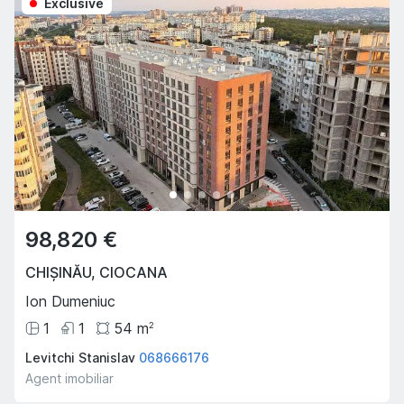
Exclusive
98,820 €
CHIȘINĂU
,
CIOCANA
Ion Dumeniuc
1
1
54
m
2
Levitchi Stanislav
068666176
Agent imobiliar