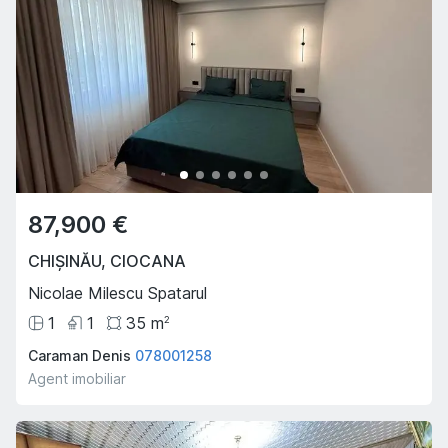
87,900 €
CHIȘINĂU
,
CIOCANA
Nicolae Milescu Spatarul
1
1
35
m
2
Caraman Denis
078001258
Agent imobiliar