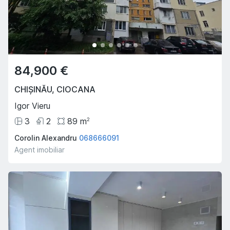
84,900 €
CHIȘINĂU
,
CIOCANA
Igor Vieru
3
2
89
m
2
Corolin Alexandru
068666091
Agent imobiliar