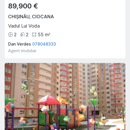
89,900 €
CHIȘINĂU
,
CIOCANA
Vadul Lui Voda
2
2
55
m
2
Dan Verdes
078048333
Agent imobiliar
Oferta Săptămânii
Hot
Hot