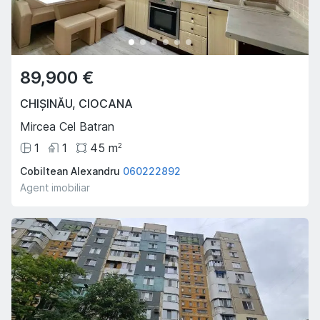
89,900 €
CHIȘINĂU
,
CIOCANA
Mircea Cel Batran
1
1
45
m
2
Cobiltean Alexandru
060222892
Agent imobiliar