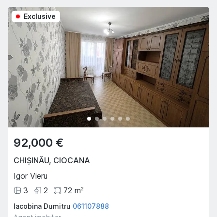
Exclusive
92,000 €
CHIȘINĂU
,
CIOCANA
Igor Vieru
3
2
72
m
2
Iacobina Dumitru
061107888