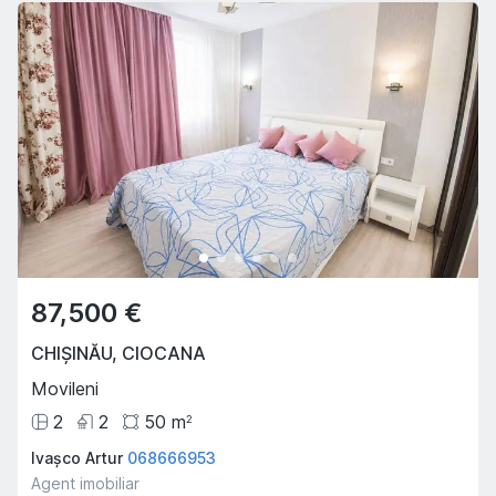
87,500 €
CHIȘINĂU
,
CIOCANA
Movileni
2
2
50
m
2
Ivașco Artur
068666953
Agent imobiliar