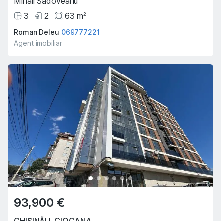
Mihail Sadoveanu
3
2
63
m
2
Roman Deleu
069777221
Agent imobiliar
93,900 €
CHIȘINĂU
,
CIOCANA