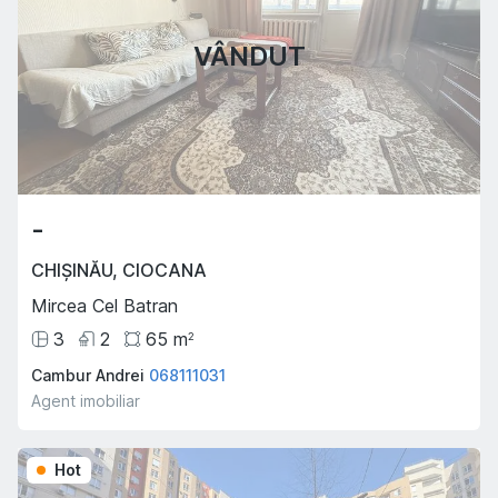
VÂNDUT
-
CHIȘINĂU
,
CIOCANA
Mircea Cel Batran
3
2
65
m
2
Cambur Andrei
068111031
Agent imobiliar
Hot