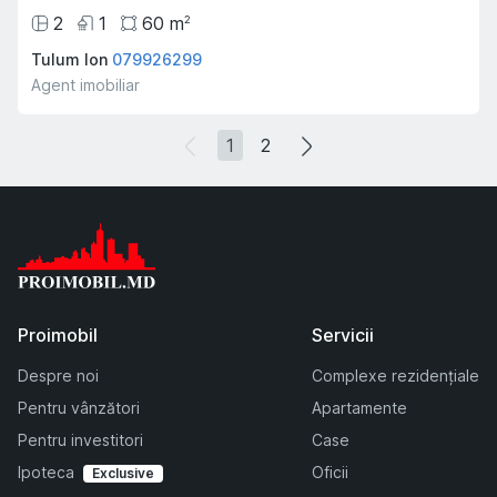
2
1
60
m
2
Tulum Ion
079926299
Agent imobiliar
1
2
Proimobil
Servicii
Despre noi
Complexe rezidențiale
Pentru vânzători
Apartamente
Pentru investitori
Case
Ipoteca
Oficii
Exclusive