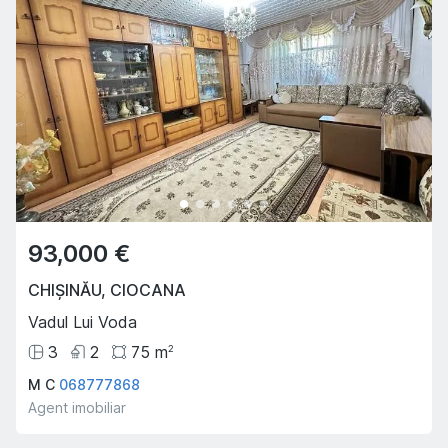
93,000 €
CHIȘINĂU
,
CIOCANA
Vadul Lui Voda
3
2
75
m
2
M C
068777868
Agent imobiliar