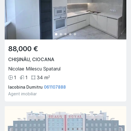
88,000 €
CHIȘINĂU
,
CIOCANA
Nicolae Milescu Spatarul
1
1
34
m
2
Iacobina Dumitru
061107888
Agent imobiliar