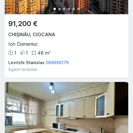
91,200 €
CHIȘINĂU
,
CIOCANA
Ion Dumeniuc
1
1
48
m
2
Levitchi Stanislav
068666176
Agent imobiliar