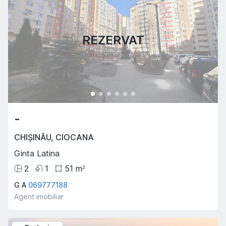
REZERVAT
-
CHIȘINĂU
,
CIOCANA
Ginta Latina
2
1
51
m
2
G A
069777188
Agent imobiliar