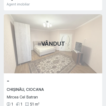
Agent imobiliar
VÂNDUT
-
CHIȘINĂU
,
CIOCANA
Mircea Cel Batran
1
1
51
m
2