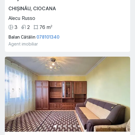
CHIȘINĂU
,
CIOCANA
Alecu Russo
3
2
76
m
2
Balan Cătălin
078101340
Agent imobiliar