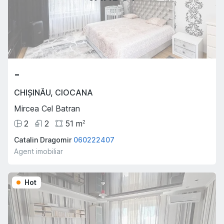
-
CHIȘINĂU
,
CIOCANA
Mircea Cel Batran
2
2
51
m
2
Catalin Dragomir
060222407
Agent imobiliar
Hot