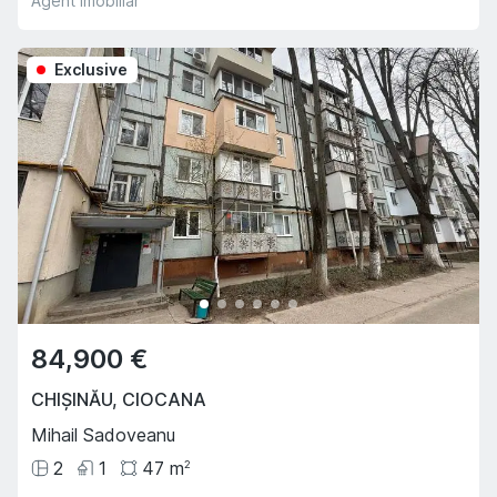
Agent imobiliar
Exclusive
84,900 €
CHIȘINĂU
,
CIOCANA
Mihail Sadoveanu
2
1
47
m
2