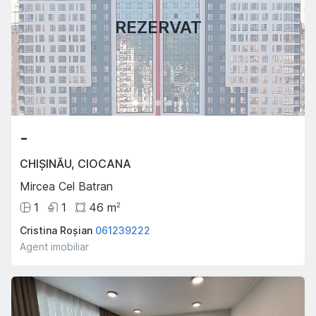
REZERVAT
-
CHIȘINĂU
,
CIOCANA
Mircea Cel Batran
1
1
46
m
2
Cristina Roșian
061239222
Agent imobiliar