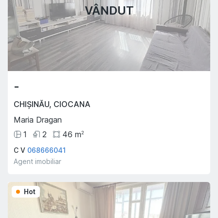
VÂNDUT
-
CHIȘINĂU
,
CIOCANA
Maria Dragan
1
2
46
m
2
C V
068666041
Agent imobiliar
Hot