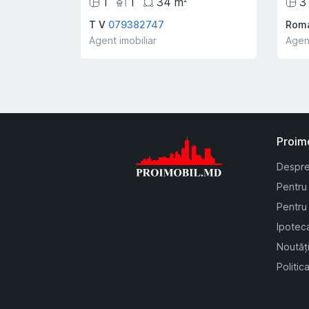
1
1
34
m
3
T V
079382747
Roma
Agent imobiliar
Agent
Proim
Despre
Pentru
Pentru 
Ipotec
Noutăți
Politic