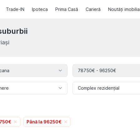
Trade-IN
Ipoteca
Prima Casă
Carieră
Noutăți imobili
suburbii
iași
cana
78750€ - 96250€
mere
Complex rezidențial
8750€
Până la 96250€