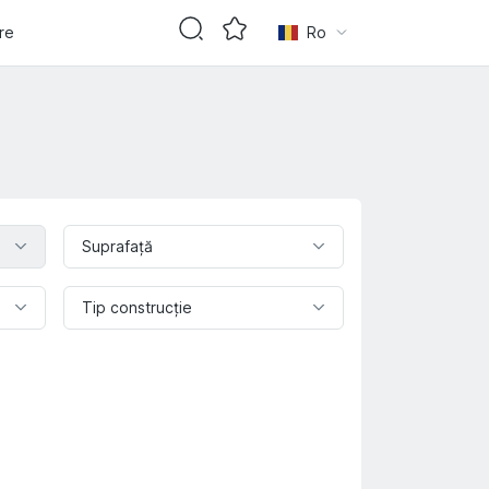
are
Ro
Suprafaţă
Tip construcție