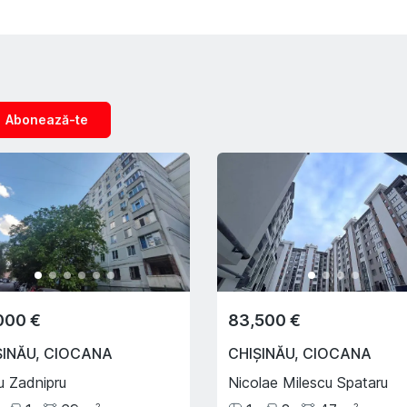
Abonează-te
000 €
83,500 €
ȘINĂU
,
CIOCANA
CHIȘINĂU
,
CIOCANA
u Zadnipru
Nicolae Milescu Spataru
2
2