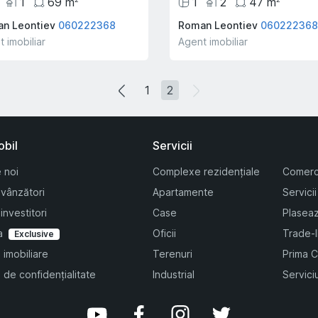
1
69
m
1
2
47
m
n Leontiev
060222368
Roman Leontiev
060222368
 imobiliar
Agent imobiliar
1
2
obil
Servicii
 noi
Complexe rezidențiale
Comerc
 vânzători
Apartamente
Servicii
investitori
Case
Plasea
a
Oficii
Trade-
Exclusive
 imobiliare
Terenuri
Prima 
a de confidențialitate
Industrial
Serviciu