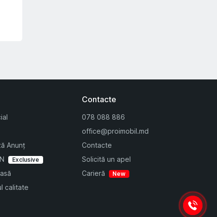
Contacte
ial
078 088 886
office@proimobil.md
ză Anunț
Contacte
IN
Solicită un apel
Exclusive
Casă
Carieră
New
l calitate