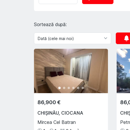
Sortează după:
86,900 €
86,
CHIȘINĂU
,
CIOCANA
CHI
Mircea Cel Batran
Petr
2