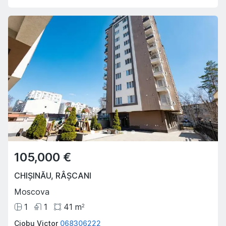
105,000 €
CHIȘINĂU
,
RÂȘCANI
Moscova
1
1
41
m
2
Ciobu Victor
068306222