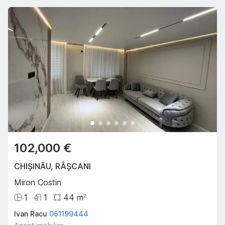
102,000 €
CHIȘINĂU
,
RÂȘCANI
Miron Costin
1
1
44
m
2
Ivan Racu
061199444