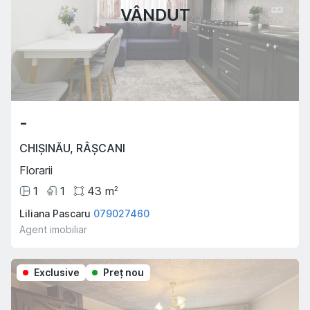
VÂNDUT
-
CHIȘINĂU
,
RÂȘCANI
Florarii
1
1
43
m
2
Liliana Pascaru
079027460
Agent imobiliar
Exclusive
Preţ nou