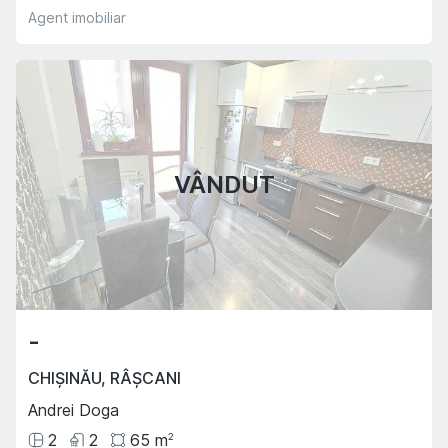
Agent imobiliar
VÂNDUT
-
CHIȘINĂU
,
RÂȘCANI
Andrei Doga
2
2
65
m
2