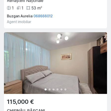
Renașterii Naționale
1
1
53
m
2
Buzgan Aurelia
068666012
Agent imobiliar
115,000 €
CHIȘINĂU
,
RÂȘCANI