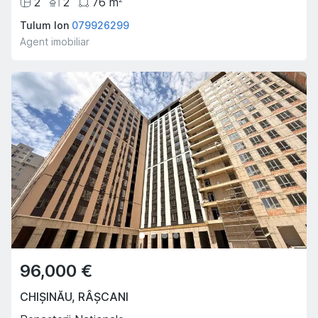
2
2
76
m
Tulum Ion
079926299
Agent imobiliar
96,000 €
CHIȘINĂU
,
RÂȘCANI