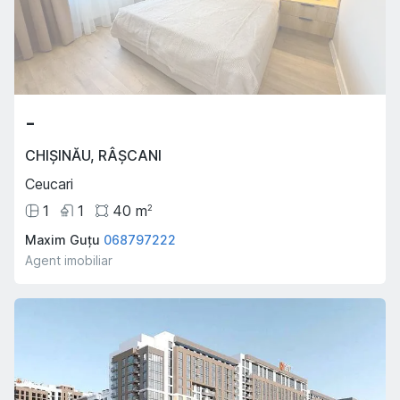
-
CHIȘINĂU
,
RÂȘCANI
Ceucari
1
1
40
m
2
Maxim Guțu
068797222
Agent imobiliar