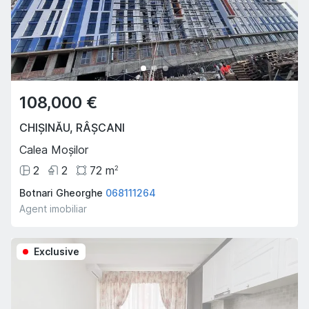
108,000 €
CHIȘINĂU
,
RÂȘCANI
Calea Moșilor
2
2
72
m
2
Botnari Gheorghe
068111264
Agent imobiliar
Exclusive