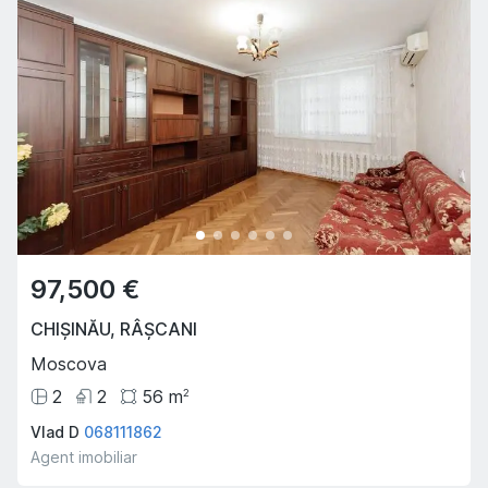
97,500 €
CHIȘINĂU
,
RÂȘCANI
Moscova
2
2
56
m
2
Vlad D
068111862
Agent imobiliar