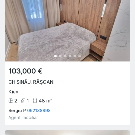
103,000 €
CHIȘINĂU
,
RÂȘCANI
Kiev
2
1
48
m
2
Sergiu P
062188898
Agent imobiliar