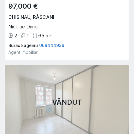
97,000 €
CHIȘINĂU
,
RÂȘCANI
Nicolae Dimo
2
1
65
m
2
Burac Eugeniu
068444936
Agent imobiliar
VÂNDUT