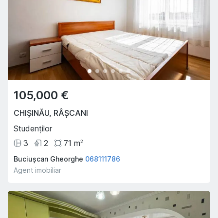
105,000 €
CHIȘINĂU
,
RÂȘCANI
Studenților
3
2
71
m
2
Buciușcan Gheorghe
068111786
Agent imobiliar