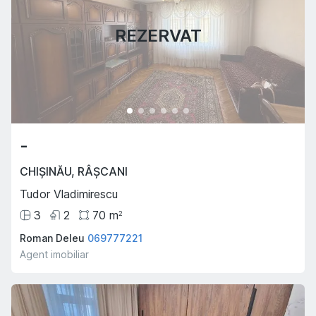
REZERVAT
-
CHIȘINĂU
,
RÂȘCANI
Tudor Vladimirescu
3
2
70
m
2
Roman Deleu
069777221
Agent imobiliar