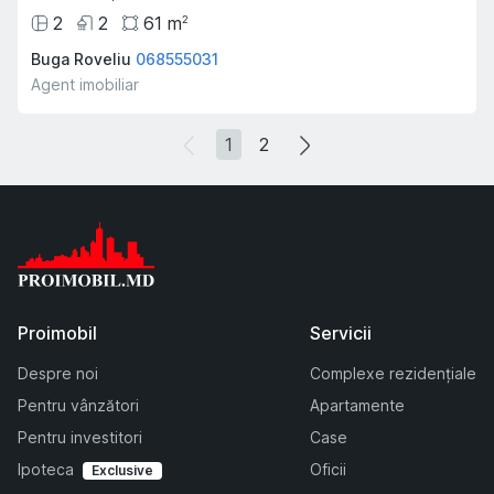
2
2
61
m
2
Buga Roveliu
068555031
Agent imobiliar
1
2
Proimobil
Servicii
Despre noi
Complexe rezidențiale
Pentru vânzători
Apartamente
Pentru investitori
Case
Ipoteca
Oficii
Exclusive