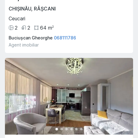
CHIȘINĂU
,
RÂȘCANI
Ceucari
2
2
64
m
2
Buciușcan Gheorghe
068111786
Agent imobiliar