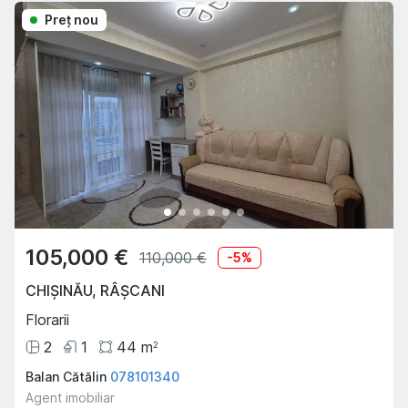
Preţ nou
105,000 €
110,000 €
-
5
%
CHIȘINĂU
,
RÂȘCANI
Florarii
2
1
44
m
2
Balan Cătălin
078101340
Agent imobiliar