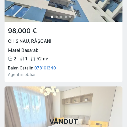
98,000 €
CHIȘINĂU
,
RÂȘCANI
Matei Basarab
2
1
52
m
2
Balan Cătălin
078101340
Agent imobiliar
VÂNDUT