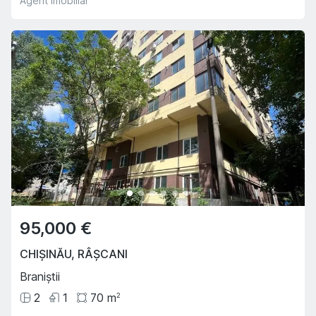
Agent imobiliar
95,000 €
CHIȘINĂU
,
RÂȘCANI
Braniștii
2
1
70
m
2