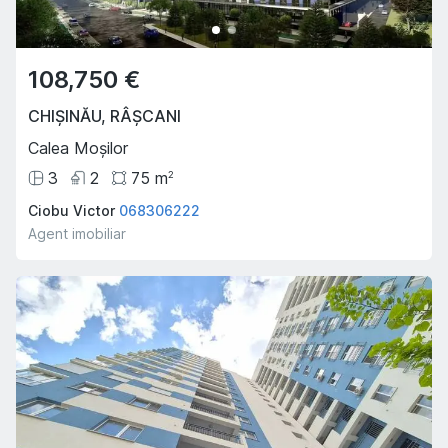
108,750 €
CHIȘINĂU
,
RÂȘCANI
Calea Moșilor
3
2
75
m
2
Ciobu Victor
068306222
Agent imobiliar