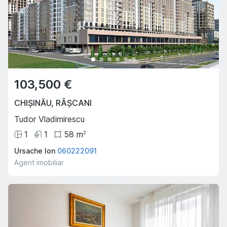
103,500 €
CHIȘINĂU
,
RÂȘCANI
Tudor Vladimirescu
1
1
58
m
2
Ursache Ion
060222091
Agent imobiliar