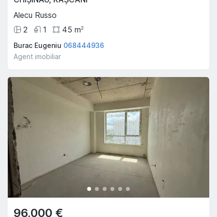
Alecu Russo
2
1
45
m
2
Burac Eugeniu
068444936
Agent imobiliar
96,000 €