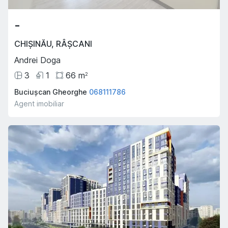
-
CHIȘINĂU
,
RÂȘCANI
Andrei Doga
3
1
66
m
2
Buciușcan Gheorghe
068111786
Agent imobiliar