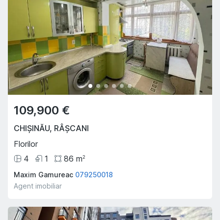
109,900 €
CHIȘINĂU
,
RÂȘCANI
Florilor
4
1
86
m
2
Maxim Gamureac
079250018
Agent imobiliar