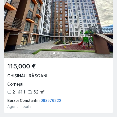
115,000 €
CHIȘINĂU
,
RÂȘCANI
Cornești
2
1
62
m
2
Berzoi Constantin
068576222
Agent imobiliar