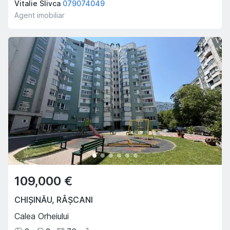
Vitalie Slivca
079074049
Agent imobiliar
109,000 €
CHIȘINĂU
,
RÂȘCANI
Calea Orheiului
2