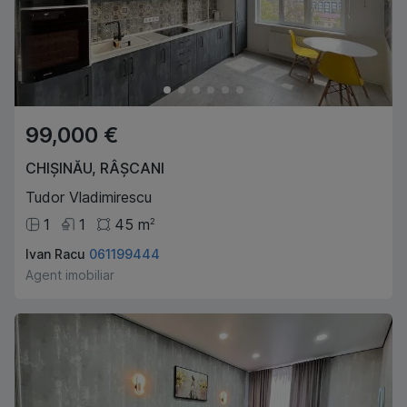
99,000 €
CHIȘINĂU
,
RÂȘCANI
Tudor Vladimirescu
1
1
45
m
2
Ivan Racu
061199444
Agent imobiliar