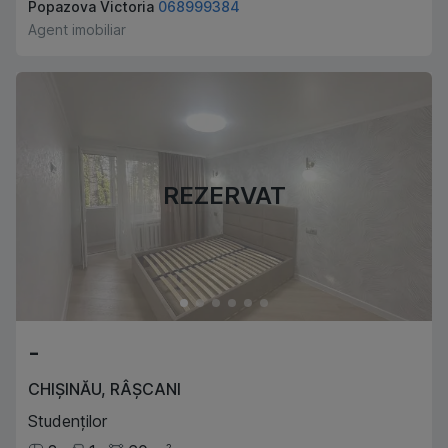
Popazova Victoria
068999384
Agent imobiliar
REZERVAT
-
CHIȘINĂU
,
RÂȘCANI
Studenților
2