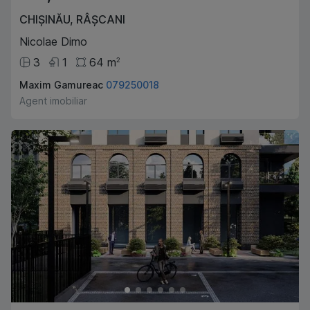
CHIȘINĂU
,
RÂȘCANI
Nicolae Dimo
3
1
64
m
2
Maxim Gamureac
079250018
Agent imobiliar