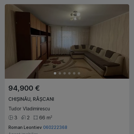
94,900 €
CHIȘINĂU
,
RÂȘCANI
Tudor Vladimirescu
3
2
66
m
2
Roman Leontiev
060222368