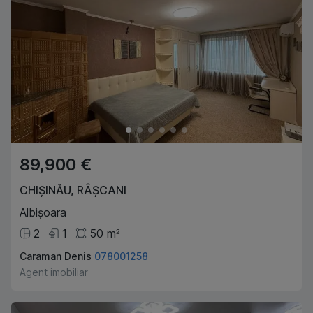
89,900 €
CHIȘINĂU
,
RÂȘCANI
Albișoara
2
1
50
m
2
Caraman Denis
078001258
Agent imobiliar