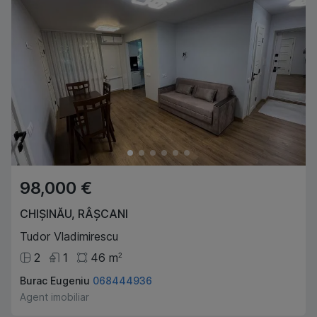
98,000 €
CHIȘINĂU
,
RÂȘCANI
Tudor Vladimirescu
2
1
46
m
2
Burac Eugeniu
068444936
Agent imobiliar