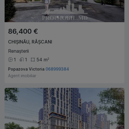
86,400 €
CHIȘINĂU
,
RÂȘCANI
Renașterii
1
1
54
m
2
Popazova Victoria
068999384
Agent imobiliar