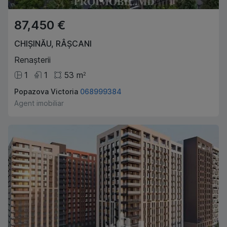
87,450 €
CHIȘINĂU
,
RÂȘCANI
Renașterii
1
1
53
m
2
Popazova Victoria
068999384
Agent imobiliar