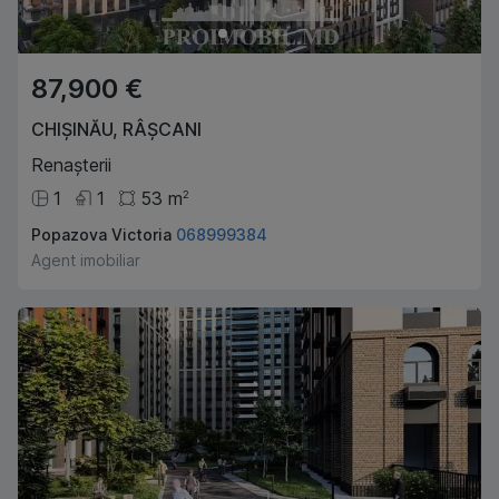
87,900 €
CHIȘINĂU
,
RÂȘCANI
Renașterii
1
1
53
m
2
Popazova Victoria
068999384
Agent imobiliar