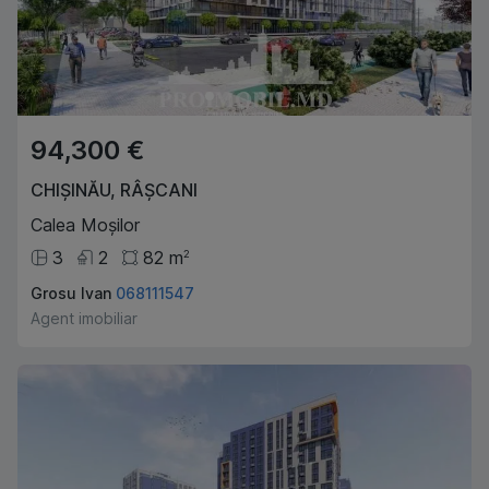
94,300 €
CHIȘINĂU
,
RÂȘCANI
Calea Moșilor
3
2
82
m
2
Grosu Ivan
068111547
Agent imobiliar