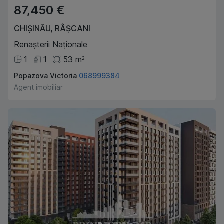
87,450 €
CHIȘINĂU
,
RÂȘCANI
Renașterii Naționale
1
1
53
m
2
Popazova Victoria
068999384
Agent imobiliar