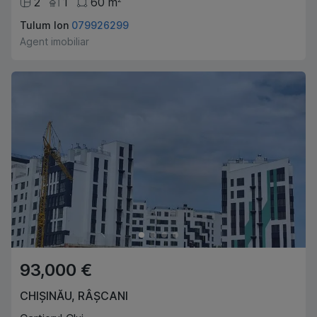
2
1
60
m
Tulum Ion
079926299
Agent imobiliar
93,000 €
CHIȘINĂU
,
RÂȘCANI