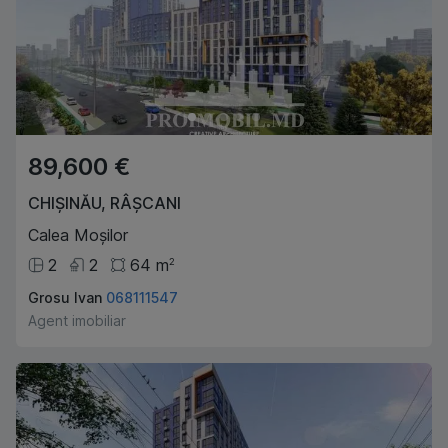
89,600 €
CHIȘINĂU
,
RÂȘCANI
Calea Moșilor
2
2
64
m
2
Grosu Ivan
068111547
Agent imobiliar