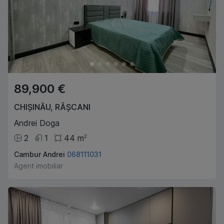
89,900 €
CHIȘINĂU
,
RÂȘCANI
Andrei Doga
2
1
44
m
2
Cambur Andrei
068111031
Agent imobiliar