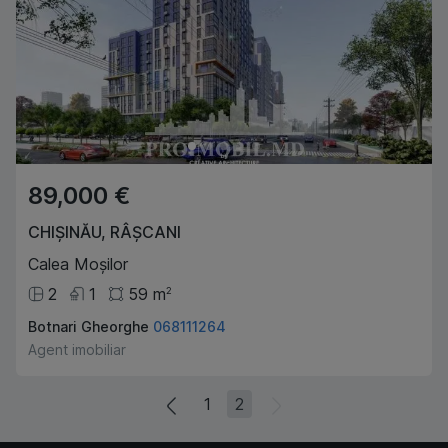
89,000 €
CHIȘINĂU
,
RÂȘCANI
Calea Moșilor
2
1
59
m
2
Botnari Gheorghe
068111264
Agent imobiliar
1
2