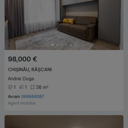
98,000 €
CHIȘINĂU
,
RÂȘCANI
Andrei Doga
1
1
38
m
2
Avram
068666087
Agent imobiliar