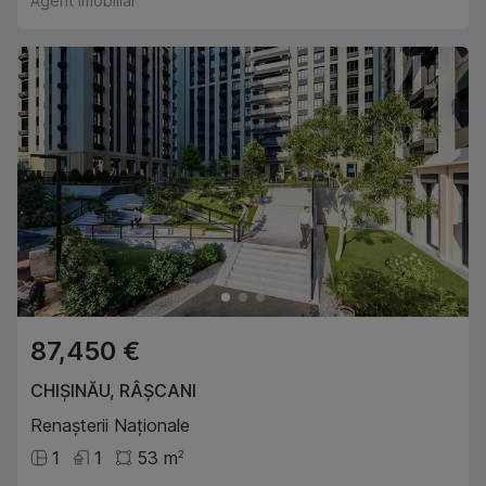
Agent imobiliar
87,450 €
CHIȘINĂU
,
RÂȘCANI
Renașterii Naționale
1
1
53
m
2