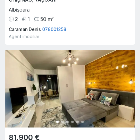
Albișoara
2
1
50
m
2
Caraman Denis
078001258
Agent imobiliar
81,900 €