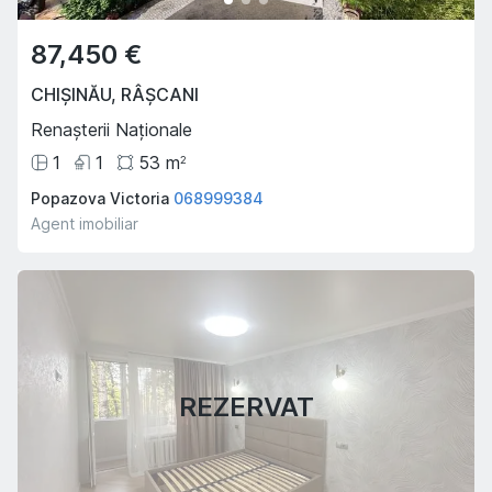
87,450 €
CHIȘINĂU
,
RÂȘCANI
Renașterii Naționale
1
1
53
m
2
Popazova Victoria
068999384
Agent imobiliar
REZERVAT