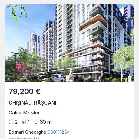
79,200 €
CHIȘINĂU
,
RÂȘCANI
Calea Moșilor
2
1
60
m
2
Botnari Gheorghe
068111264