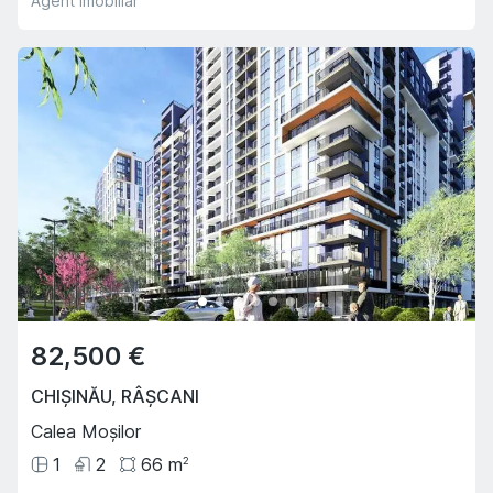
Agent imobiliar
82,500 €
CHIȘINĂU
,
RÂȘCANI
Calea Moșilor
1
2
66
m
2