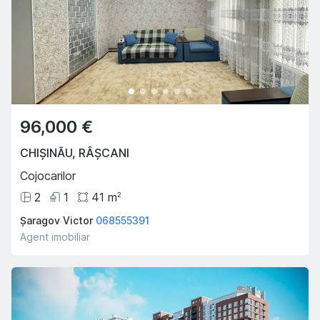
96,000 €
CHIȘINĂU
,
RÂȘCANI
Cojocarilor
2
1
41
m
2
Șaragov Victor
068555391
Agent imobiliar