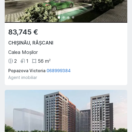
83,745 €
CHIȘINĂU
,
RÂȘCANI
Calea Moșilor
2
1
56
m
2
Popazova Victoria
068999384
Agent imobiliar