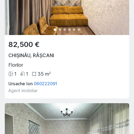
82,500 €
CHIȘINĂU
,
RÂȘCANI
Florilor
1
1
35
m
2
Ursache Ion
060222091
Agent imobiliar