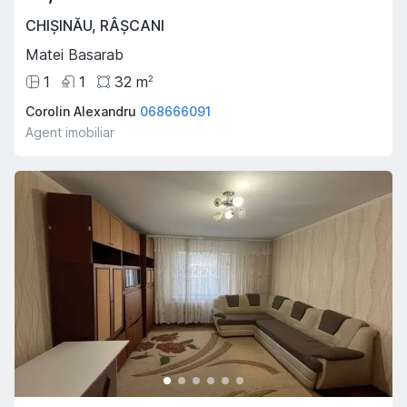
CHIȘINĂU
,
RÂȘCANI
Matei Basarab
1
1
32
m
2
Corolin Alexandru
068666091
Agent imobiliar