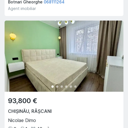
Botnari Gheorghe
068111264
Agent imobiliar
93,800 €
CHIȘINĂU
,
RÂȘCANI
Nicolae Dimo
2