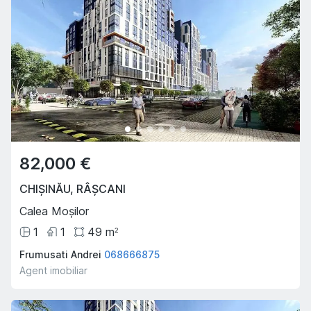
82,000 €
CHIȘINĂU
,
RÂȘCANI
Calea Moșilor
1
1
49
m
2
Frumusati Andrei
068666875
Agent imobiliar