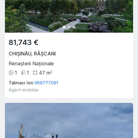
81,743 €
CHIȘINĂU
,
RÂȘCANI
Renașterii Naționale
1
1
47
m
2
Talmaci Ion
069777091
Agent imobiliar