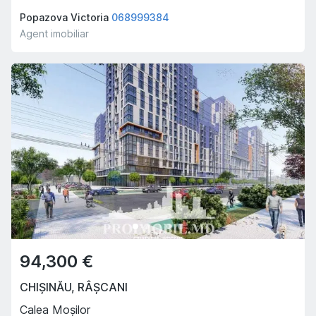
Popazova Victoria
068999384
Agent imobiliar
94,300 €
CHIȘINĂU
,
RÂȘCANI
Calea Moșilor