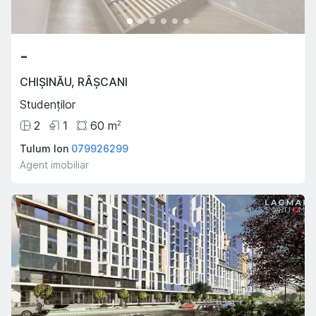
-
CHIȘINĂU
,
RÂȘCANI
Studenților
2
1
60
m
2
Tulum Ion
079926299
Agent imobiliar