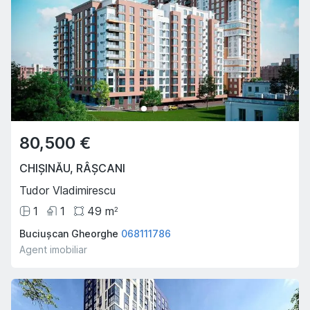
80,500 €
CHIȘINĂU
,
RÂȘCANI
Tudor Vladimirescu
1
1
49
m
2
Buciușcan Gheorghe
068111786
Agent imobiliar