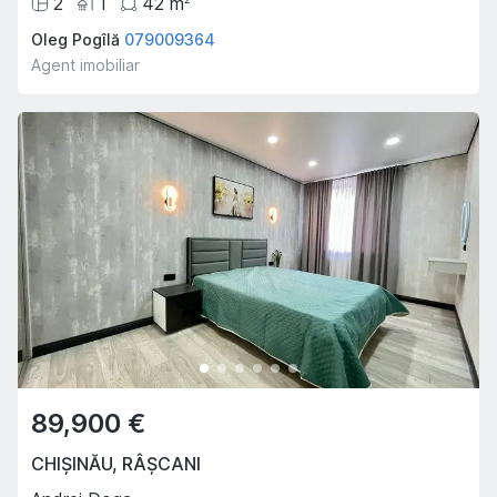
2
1
42
m
Oleg Pogîlă
079009364
Agent imobiliar
89,900 €
CHIȘINĂU
,
RÂȘCANI