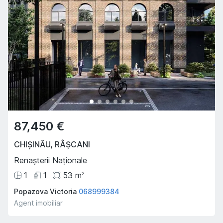
87,450 €
CHIȘINĂU
,
RÂȘCANI
Renașterii Naționale
1
1
53
m
2
Popazova Victoria
068999384
Agent imobiliar