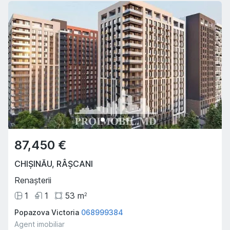
87,450 €
CHIȘINĂU
,
RÂȘCANI
Renașterii
1
1
53
m
2
Popazova Victoria
068999384
Agent imobiliar