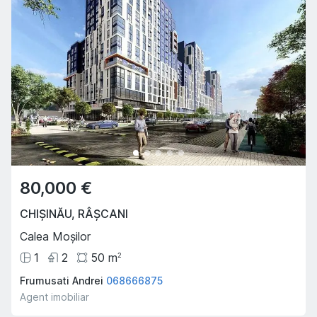
80,000 €
CHIȘINĂU
,
RÂȘCANI
Calea Moșilor
1
2
50
m
2
Frumusati Andrei
068666875
Agent imobiliar