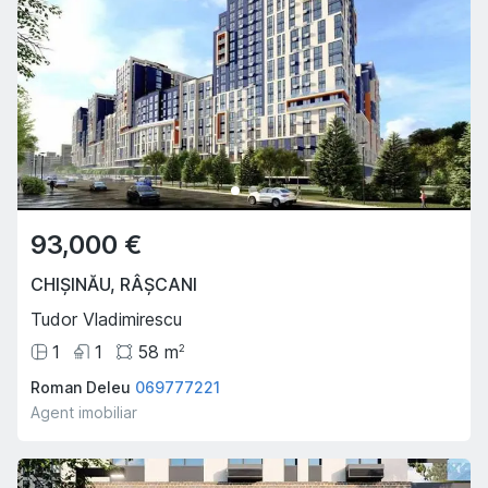
93,000 €
CHIȘINĂU
,
RÂȘCANI
Tudor Vladimirescu
1
1
58
m
2
Roman Deleu
069777221
Agent imobiliar