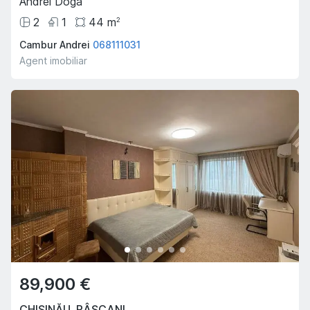
Andrei Doga
2
1
44
m
2
Cambur Andrei
068111031
Agent imobiliar
89,900 €
CHIȘINĂU
,
RÂȘCANI