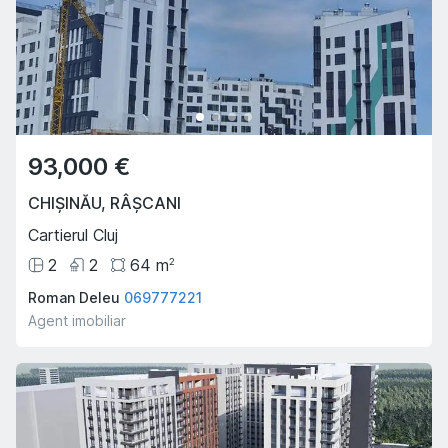
93,000 €
CHIȘINĂU
,
RÂȘCANI
Cartierul Cluj
2
2
64
m
2
Roman Deleu
069777221
Agent imobiliar