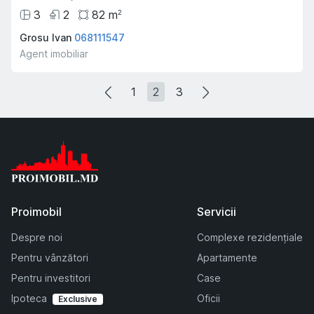
3
2
82
m
2
Grosu Ivan
068111547
Agent imobiliar
1
2
3
Proimobil
Servicii
Despre noi
Complexe rezidențiale
Pentru vânzători
Apartamente
Pentru investitori
Case
Ipoteca
Oficii
Exclusive