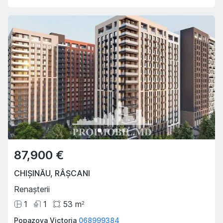
87,900 €
CHIȘINĂU
,
RÂȘCANI
Renașterii
1
1
53
m
2
Popazova Victoria
068999384