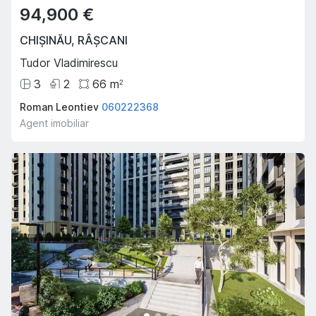
94,900 €
CHIȘINĂU
,
RÂȘCANI
Tudor Vladimirescu
3
2
66
m
2
Roman Leontiev
060222368
Agent imobiliar