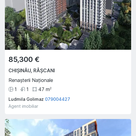
85,300 €
CHIȘINĂU
,
RÂȘCANI
Renașterii Naționale
1
1
47
m
2
Ludmila Golimaz
079004427
Agent imobiliar