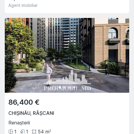
Agent imobiliar
86,400 €
CHIȘINĂU
,
RÂȘCANI
Renașterii
1
1
54
m
2