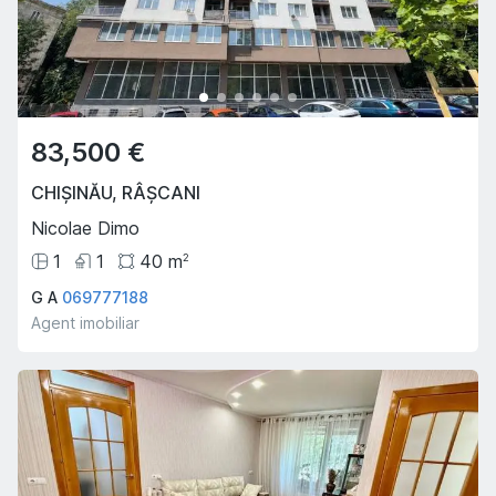
83,500 €
CHIȘINĂU
,
RÂȘCANI
Nicolae Dimo
1
1
40
m
2
G A
069777188
Agent imobiliar