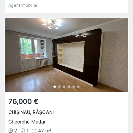
Agent imobiliar
76,000 €
CHIȘINĂU
,
RÂȘCANI
Gheorghe Madan
2
1
47
m
2