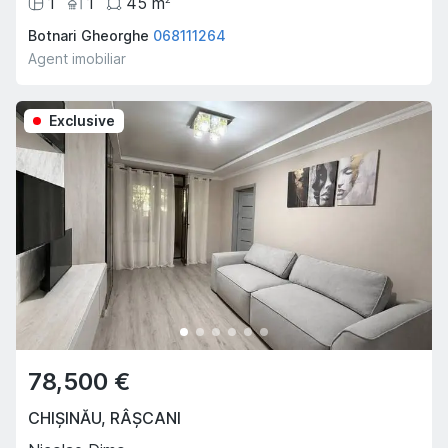
1
1
45
m
Botnari Gheorghe
068111264
Agent imobiliar
Exclusive
78,500 €
CHIȘINĂU
,
RÂȘCANI