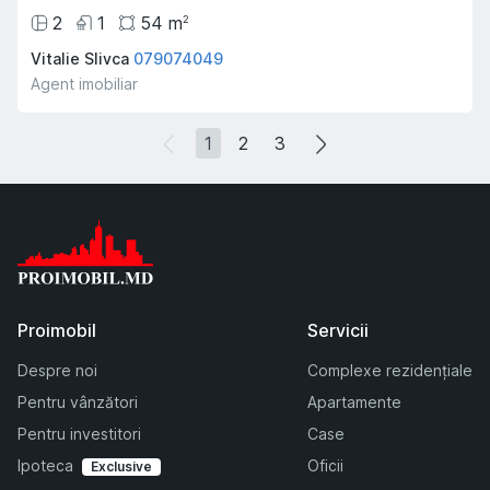
2
1
54
m
2
Vitalie Slivca
079074049
Agent imobiliar
1
2
3
Proimobil
Servicii
Despre noi
Complexe rezidențiale
Pentru vânzători
Apartamente
Pentru investitori
Case
Ipoteca
Oficii
Exclusive