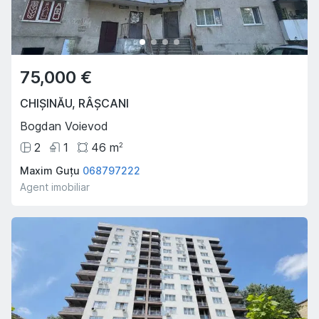
75,000 €
CHIȘINĂU
,
RÂȘCANI
Bogdan Voievod
2
1
46
m
2
Maxim Guțu
068797222
Agent imobiliar