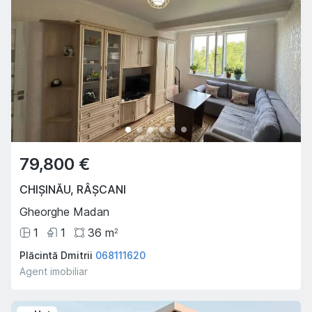
79,800 €
CHIȘINĂU
,
RÂȘCANI
Gheorghe Madan
1
1
36
m
2
Plăcintă Dmitrii
068111620
Agent imobiliar