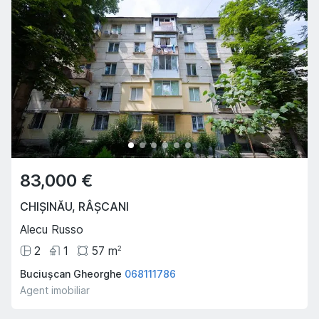
83,000 €
CHIȘINĂU
,
RÂȘCANI
Alecu Russo
2
1
57
m
2
Buciușcan Gheorghe
068111786
Agent imobiliar