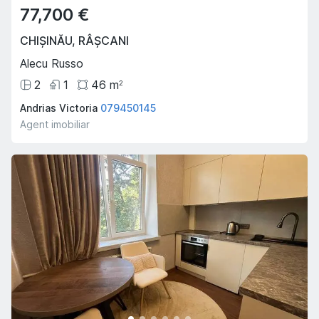
77,700 €
CHIȘINĂU
,
RÂȘCANI
Alecu Russo
2
1
46
m
2
Andrias Victoria
079450145
Agent imobiliar