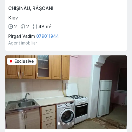
CHIȘINĂU
,
RÂȘCANI
Kiev
2
2
48
m
2
Pîrgari Vadim
079011944
Agent imobiliar
Exclusive