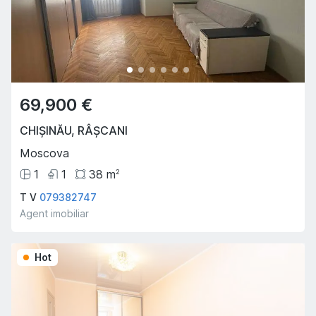
69,900 €
CHIȘINĂU
,
RÂȘCANI
Moscova
1
1
38
m
2
T V
079382747
Agent imobiliar
Hot