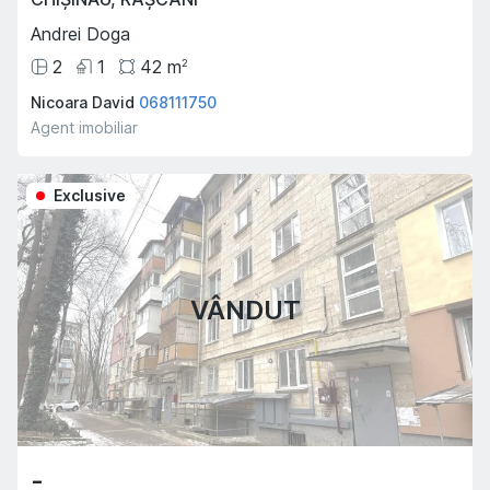
Andrei Doga
2
1
42
m
2
Nicoara David
068111750
Agent imobiliar
Exclusive
VÂNDUT
-