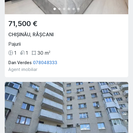
71,500 €
CHIȘINĂU
,
RÂȘCANI
Pajurii
1
1
30
m
2
Dan Verdes
078048333
Agent imobiliar