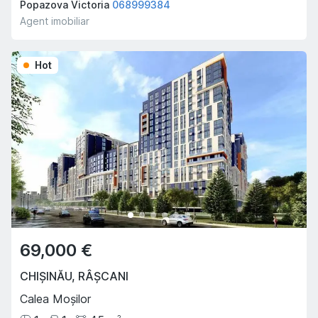
Popazova Victoria
068999384
Agent imobiliar
Hot
69,000 €
CHIȘINĂU
,
RÂȘCANI
Calea Moșilor
2