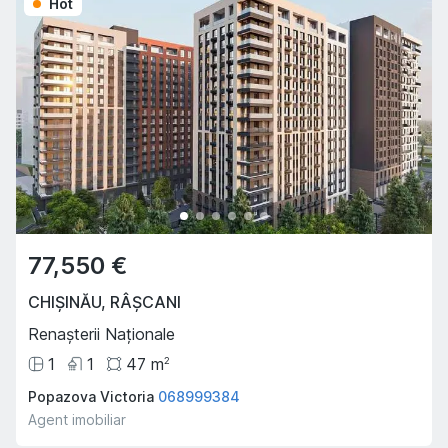
Hot
77,550 €
CHIȘINĂU
,
RÂȘCANI
Renașterii Naționale
1
1
47
m
2
Popazova Victoria
068999384
Agent imobiliar