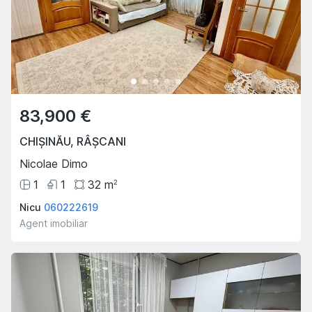
83,900 €
CHIȘINĂU
,
RÂȘCANI
Nicolae Dimo
1
1
32
m
2
Nicu
060222619
Agent imobiliar