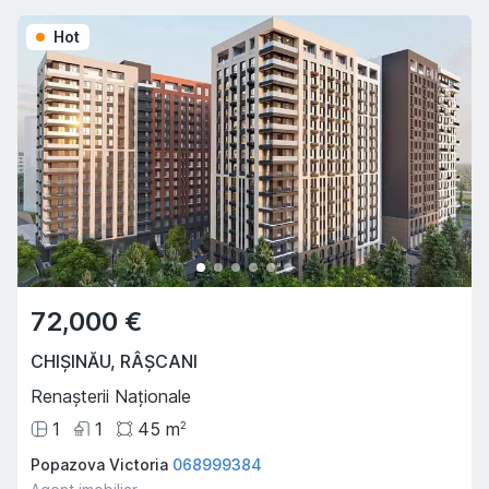
Hot
72,000 €
CHIȘINĂU
,
RÂȘCANI
Renașterii Naționale
1
1
45
m
2
Popazova Victoria
068999384