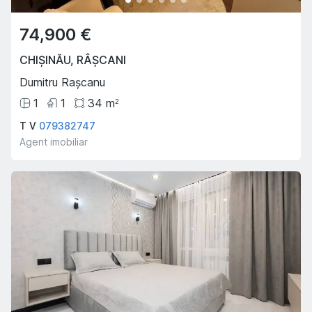
74,900 €
CHIȘINĂU
,
RÂȘCANI
Dumitru Rașcanu
1
1
34
m
2
T V
079382747
Agent imobiliar