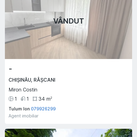
VÂNDUT
-
CHIȘINĂU
,
RÂȘCANI
Miron Costin
1
1
34
m
2
Tulum Ion
079926299
Agent imobiliar