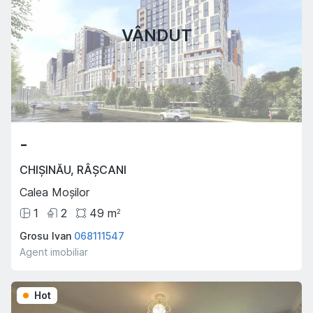
VÂNDUT
-
CHIȘINĂU
,
RÂȘCANI
Calea Moșilor
1
2
49
m
2
Grosu Ivan
068111547
Agent imobiliar
Hot