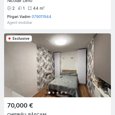
Nicolae Dimo
2
1
44
m
2
Pîrgari Vadim
079011944
Agent imobiliar
Exclusive
70,000 €
CHIȘINĂU
,
RÂȘCANI