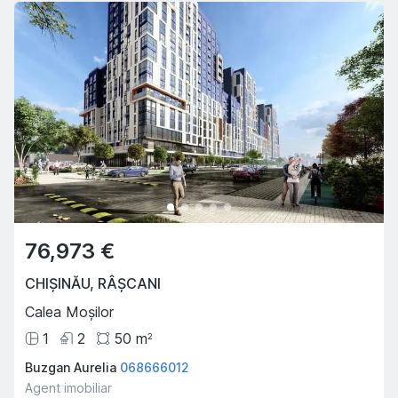
76,973 €
CHIȘINĂU
,
RÂȘCANI
Calea Moșilor
1
2
50
m
2
Buzgan Aurelia
068666012
Agent imobiliar