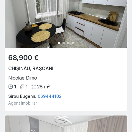
68,900 €
CHIȘINĂU
,
RÂȘCANI
Nicolae Dimo
1
1
28
m
2
Sirbu Eugeniu
069444102
Agent imobiliar