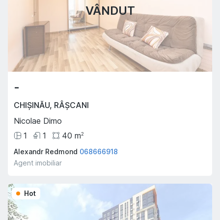
VÂNDUT
-
CHIȘINĂU
,
RÂȘCANI
Nicolae Dimo
1
1
40
m
2
Alexandr Redmond
068666918
Agent imobiliar
Hot