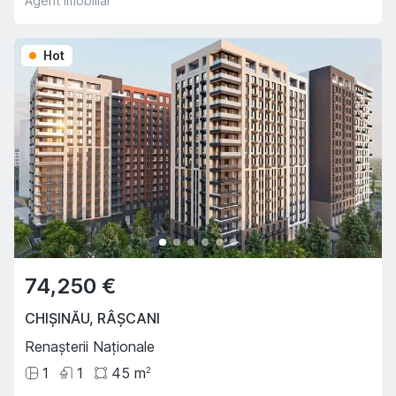
Agent imobiliar
Hot
74,250 €
CHIȘINĂU
,
RÂȘCANI
Renașterii Naționale
1
1
45
m
2