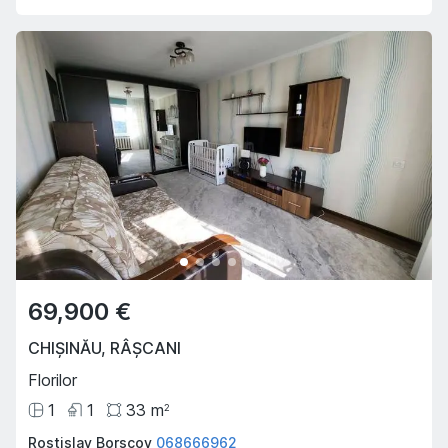
69,900 €
CHIȘINĂU
,
RÂȘCANI
Florilor
1
1
33
m
2
Rostislav Borscov
068666962