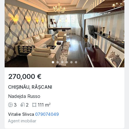
270,000 €
CHIȘINĂU
,
RÂȘCANI
Nadejda Russo
3
2
111
m
2
Vitalie Slivca
079074049
Agent imobiliar