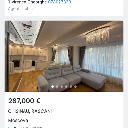
Țivirenco Gheorghe
078027333
Agent imobiliar
287,000 €
CHIȘINĂU
,
RÂȘCANI
Moscova
2