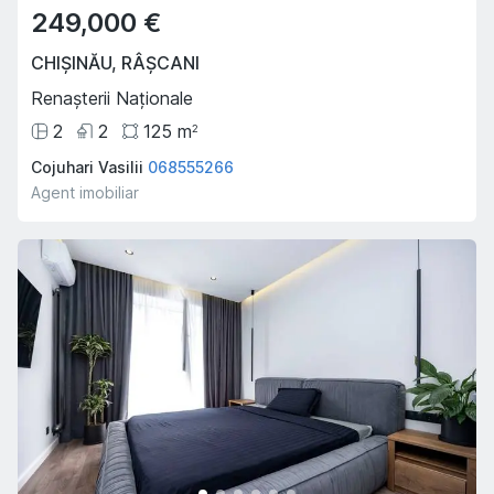
249,000 €
CHIȘINĂU
,
RÂȘCANI
Renașterii Naționale
2
2
125
m
2
Cojuhari Vasilii
068555266
Agent imobiliar