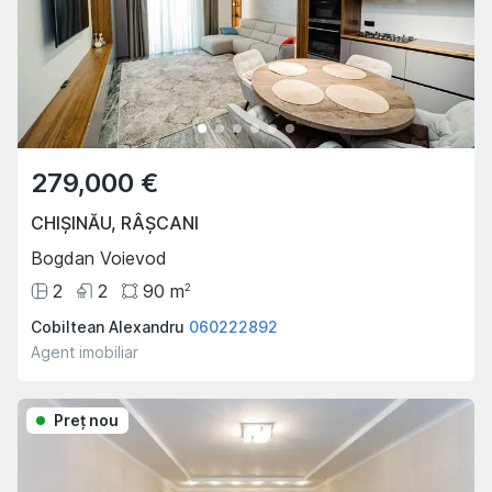
279,000 €
CHIȘINĂU
,
RÂȘCANI
Bogdan Voievod
2
2
90
m
2
Cobiltean Alexandru
060222892
Agent imobiliar
Preţ nou