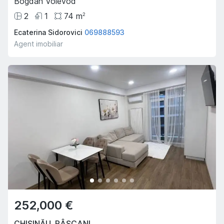
Bogdan Voievod
2
1
74
m
2
Ecaterina Sidorovici
069888593
Agent imobiliar
252,000 €
CHIȘINĂU
,
RÂȘCANI