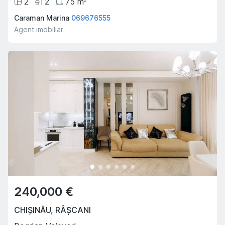
2
2
75
m
Caraman Marina
069676555
Agent imobiliar
240,000 €
CHIȘINĂU
,
RÂȘCANI