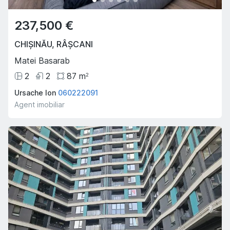
237,500 €
CHIȘINĂU
,
RÂȘCANI
Matei Basarab
2
2
87
m
2
Ursache Ion
060222091
Agent imobiliar