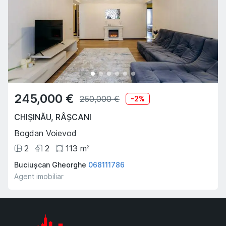
245,000 €
250,000 €
-
2
%
CHIȘINĂU
,
RÂȘCANI
Bogdan Voievod
2
2
113
m
2
Buciușcan Gheorghe
068111786
Agent imobiliar