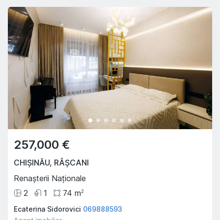
257,000 €
CHIȘINĂU
,
RÂȘCANI
Renașterii Naționale
2
1
74
m
2
Ecaterina Sidorovici
069888593