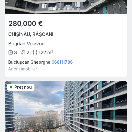
280,000 €
CHIȘINĂU
,
RÂȘCANI
Bogdan Voievod
3
2
122
m
2
Buciușcan Gheorghe
068111786
Agent imobiliar
Preţ nou