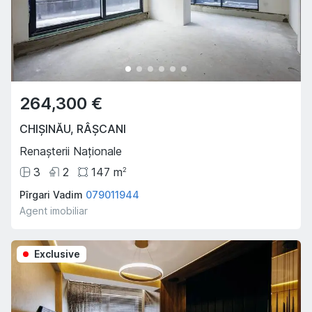
264,300 €
CHIȘINĂU
,
RÂȘCANI
Renașterii Naționale
3
2
147
m
2
Pîrgari Vadim
079011944
Agent imobiliar
Exclusive