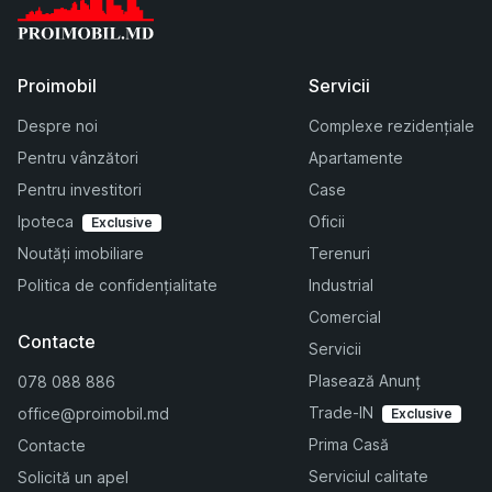
Proimobil
Servicii
Despre noi
Complexe rezidențiale
Pentru vânzători
Apartamente
Pentru investitori
Case
Ipoteca
Oficii
Exclusive
Noutăți imobiliare
Terenuri
Politica de confidențialitate
Industrial
Comercial
Contacte
Servicii
Plasează Anunț
078 088 886
Trade-IN
office@proimobil.md
Exclusive
Prima Casă
Contacte
Serviciul calitate
Solicită un apel