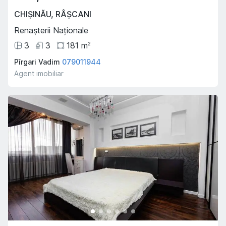
CHIȘINĂU
,
RÂȘCANI
Renașterii Naționale
3
3
181
m
2
Pîrgari Vadim
079011944
Agent imobiliar