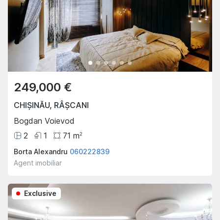
249,000 €
CHIȘINĂU
,
RÂȘCANI
Bogdan Voievod
2
1
71
m
2
Borta Alexandru
060222839
Agent imobiliar
Exclusive