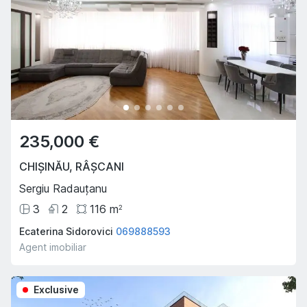
235,000 €
CHIȘINĂU
,
RÂȘCANI
Sergiu Radauțanu
3
2
116
m
2
Ecaterina Sidorovici
069888593
Agent imobiliar
Exclusive