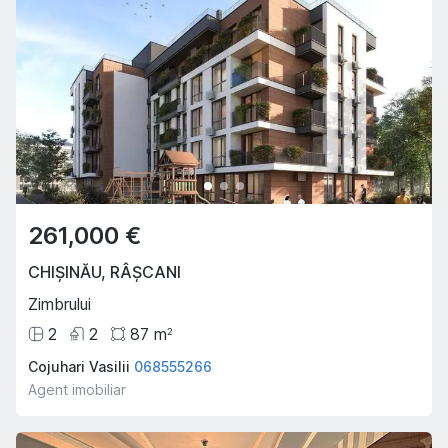
261,000 €
CHIȘINĂU
,
RÂȘCANI
Zimbrului
2
2
87
m
2
Cojuhari Vasilii
068555266
Agent imobiliar