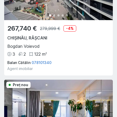
267,740 €
279,999 €
-
4
%
CHIȘINĂU
,
RÂȘCANI
Bogdan Voievod
3
2
122
m
2
Balan Cătălin
078101340
Agent imobiliar
Preţ nou