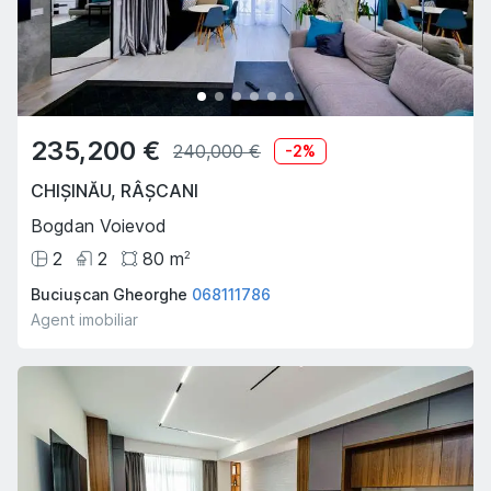
235,200 €
240,000 €
-
2
%
CHIȘINĂU
,
RÂȘCANI
Bogdan Voievod
2
2
80
m
2
Buciușcan Gheorghe
068111786
Agent imobiliar