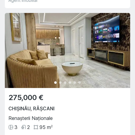
Agent imobiliar
275,000 €
CHIȘINĂU
,
RÂȘCANI
Renașterii Naționale
3
2
95
m
2