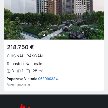
218,750 €
CHIȘINĂU
,
RÂȘCANI
Renașterii Naționale
3
1
128
m
2
Popazova Victoria
068999384
Agent imobiliar