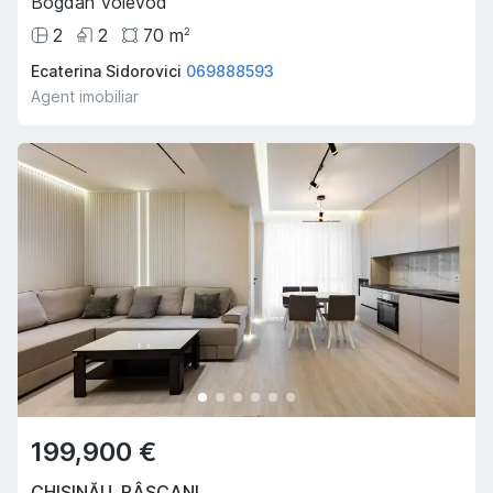
Bogdan Voievod
2
2
70
m
2
Ecaterina Sidorovici
069888593
Agent imobiliar
199,900 €
CHIȘINĂU
,
RÂȘCANI