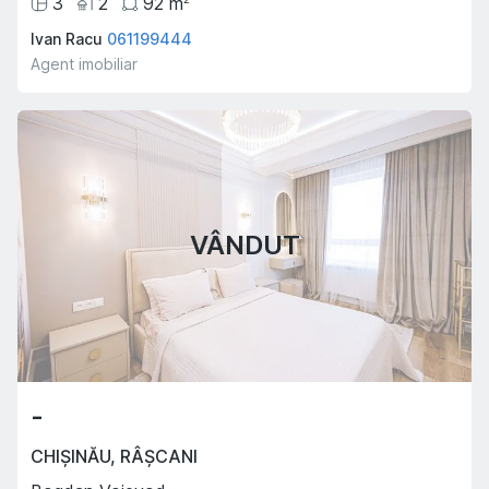
3
2
92
m
Ivan Racu
061199444
Agent imobiliar
VÂNDUT
-
CHIȘINĂU
,
RÂȘCANI