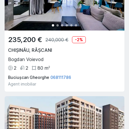
235,200 €
240,000 €
-
2
%
CHIȘINĂU
,
RÂȘCANI
Bogdan Voievod
2
2
80
m
2
Buciușcan Gheorghe
068111786
Agent imobiliar