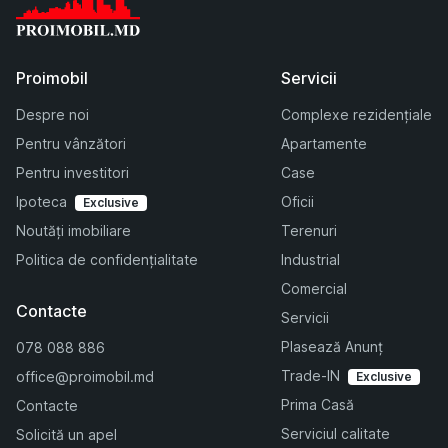
Proimobil
Servicii
Despre noi
Complexe rezidențiale
Pentru vânzători
Apartamente
Pentru investitori
Case
Ipoteca
Oficii
Exclusive
Noutăți imobiliare
Terenuri
Politica de confidențialitate
Industrial
Comercial
Contacte
Servicii
Plasează Anunț
078 088 886
Trade-IN
office@proimobil.md
Exclusive
Prima Casă
Contacte
Serviciul calitate
Solicită un apel