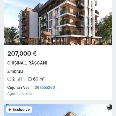
207,000 €
CHIȘINĂU
,
RÂȘCANI
Zimbrului
2
1
69
m
2
Cojuhari Vasilii
068555266
Agent imobiliar
Exclusive