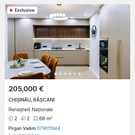
Exclusive
205,000 €
CHIȘINĂU
,
RÂȘCANI
Renașterii Naționale
2
2
68
m
2
Pîrgari Vadim
079011944