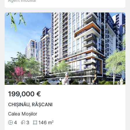
Agent imobiliar
199,000 €
CHIȘINĂU
,
RÂȘCANI
Calea Moșilor
4
3
146
m
2