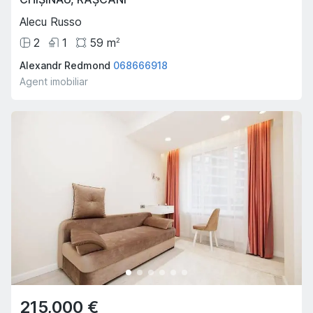
Alecu Russo
2
1
59
m
2
Alexandr Redmond
068666918
Agent imobiliar
215,000 €