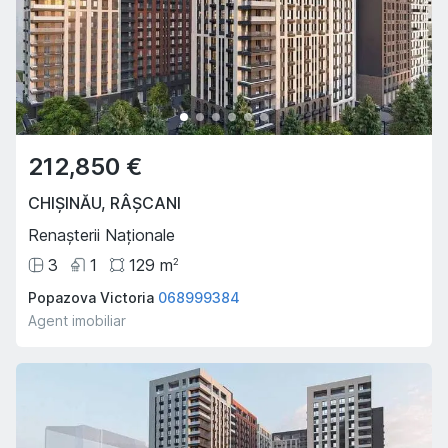
212,850 €
CHIȘINĂU
,
RÂȘCANI
Renașterii Naționale
3
1
129
m
2
Popazova Victoria
068999384
Agent imobiliar