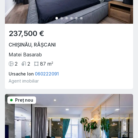
237,500 €
CHIȘINĂU
,
RÂȘCANI
Matei Basarab
2
2
87
m
2
Ursache Ion
060222091
Agent imobiliar
Preţ nou