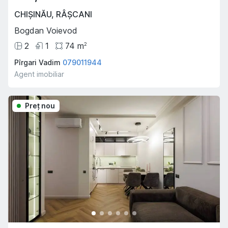
CHIȘINĂU
,
RÂȘCANI
Bogdan Voievod
2
1
74
m
2
Pîrgari Vadim
079011944
Agent imobiliar
Preţ nou