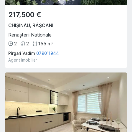
217,500 €
CHIȘINĂU
,
RÂȘCANI
Renașterii Naționale
2
2
155
m
2
Pîrgari Vadim
079011944
Agent imobiliar