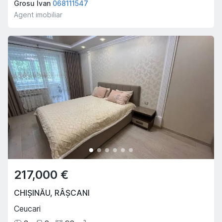
Grosu Ivan
068111547
Agent imobiliar
217,000 €
CHIȘINĂU
,
RÂȘCANI
Ceucari
2