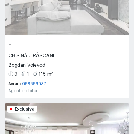
-
CHIȘINĂU
,
RÂȘCANI
Bogdan Voievod
3
1
115
m
2
Avram
068666087
Agent imobiliar
Exclusive