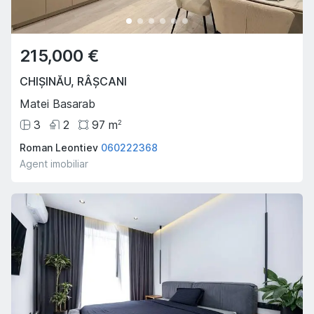
215,000 €
CHIȘINĂU
,
RÂȘCANI
Matei Basarab
3
2
97
m
2
Roman Leontiev
060222368
Agent imobiliar