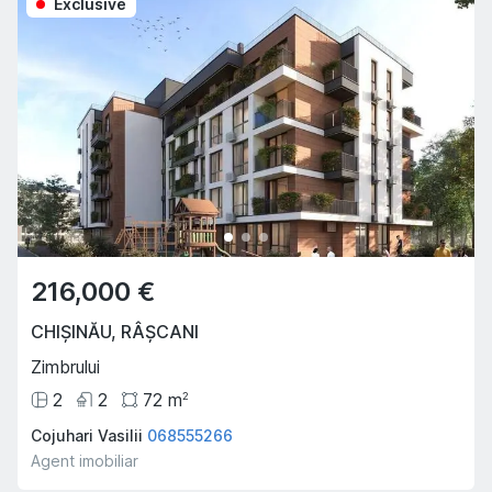
Exclusive
216,000 €
CHIȘINĂU
,
RÂȘCANI
Zimbrului
2
2
72
m
2
Cojuhari Vasilii
068555266
Agent imobiliar