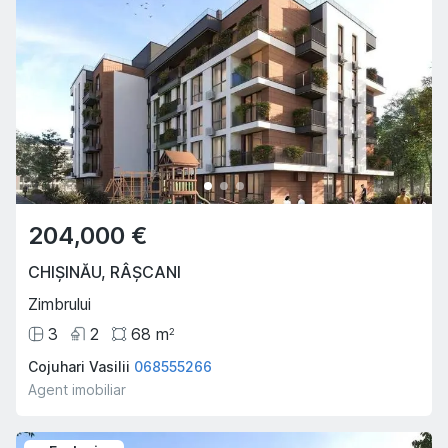
204,000 €
CHIȘINĂU
,
RÂȘCANI
Zimbrului
3
2
68
m
2
Cojuhari Vasilii
068555266
Agent imobiliar