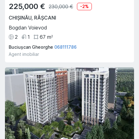
225,000 €
230,000 €
-
2
%
CHIȘINĂU
,
RÂȘCANI
Bogdan Voievod
2
1
67
m
2
Buciușcan Gheorghe
068111786
Agent imobiliar