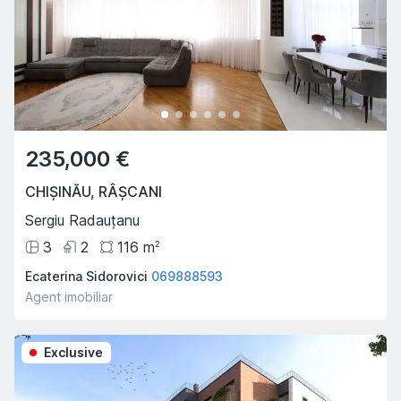
235,000 €
CHIȘINĂU
,
RÂȘCANI
Sergiu Radauțanu
3
2
116
m
2
Ecaterina Sidorovici
069888593
Agent imobiliar
Exclusive