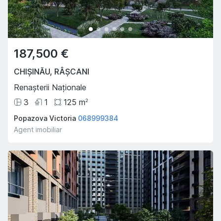
187,500 €
CHIȘINĂU
,
RÂȘCANI
Renașterii Naționale
3
1
125
m
2
Popazova Victoria
068999384
Agent imobiliar