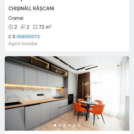
CHIȘINĂU
,
RÂȘCANI
Cramei
2
2
72
m
2
C S
068555073
Agent imobiliar