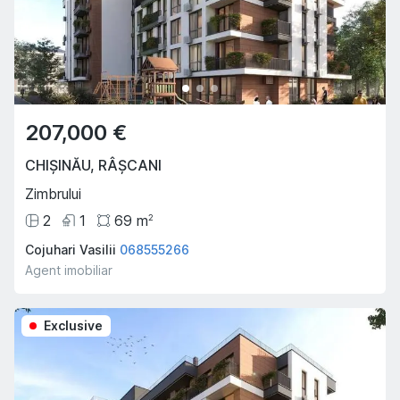
207,000 €
CHIȘINĂU
,
RÂȘCANI
Zimbrului
2
1
69
m
2
Cojuhari Vasilii
068555266
Agent imobiliar
Exclusive