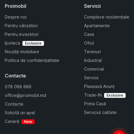
Proimobil
Servicii
Despre noi
Complexe rezidențiale
Pentru vânzători
Apartamente
Pentru investitori
Case
Ipoteca
Oficii
Exclusive
Noutăți imobiliare
Terenuri
Politica de confidențialitate
Industrial
Comercial
Contacte
Servicii
Plasează Anunț
078 088 886
Trade-IN
office@proimobil.md
Exclusive
Prima Casă
Contacte
Serviciul calitate
Solicită un apel
Carieră
New