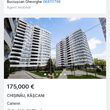
Buciușcan Gheorghe
068111786
Agent imobiliar
175,000 €
CHIȘINĂU
,
RÂȘCANI
Carierei
2