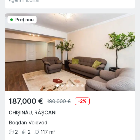
Agent imobiliar
Preţ nou
187,000 €
190,000 €
-
2
%
CHIȘINĂU
,
RÂȘCANI
Bogdan Voievod
2
2
117
m
2