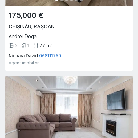
175,000 €
CHIȘINĂU
,
RÂȘCANI
Andrei Doga
2
1
77
m
2
Nicoara David
068111750
Agent imobiliar