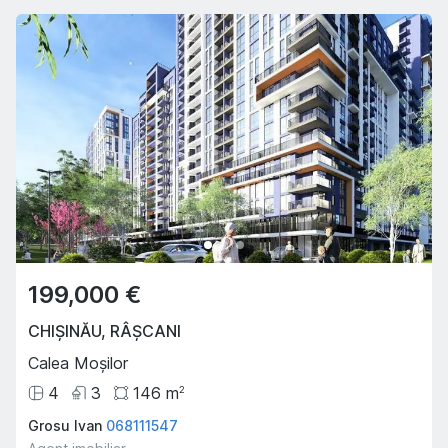
199,000 €
CHIȘINĂU
,
RÂȘCANI
Calea Moșilor
4
3
146
m
2
Grosu Ivan
068111547