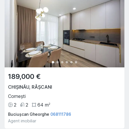
189,000 €
CHIȘINĂU
,
RÂȘCANI
Cornești
2
2
64
m
2
Buciușcan Gheorghe
068111786
Agent imobiliar