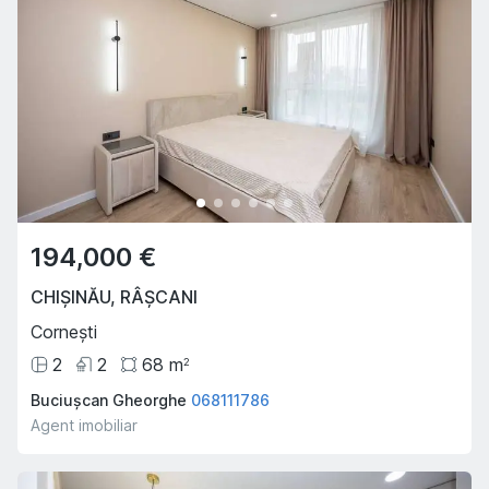
194,000 €
CHIȘINĂU
,
RÂȘCANI
Cornești
2
2
68
m
2
Buciușcan Gheorghe
068111786
Agent imobiliar