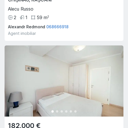
Alecu Russo
2
1
59
m
2
Alexandr Redmond
068666918
Agent imobiliar
182,000 €