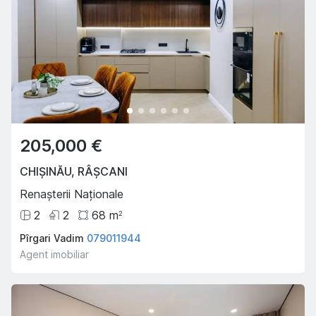
205,000 €
CHIȘINĂU
,
RÂȘCANI
Renașterii Naționale
2
2
68
m
2
Pîrgari Vadim
079011944
Agent imobiliar