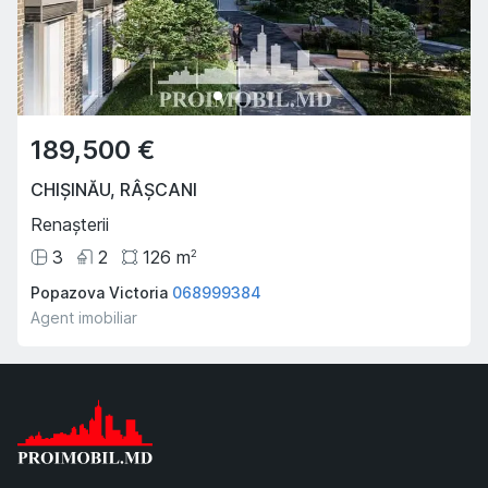
189,500 €
CHIȘINĂU
,
RÂȘCANI
Renașterii
3
2
126
m
2
Popazova Victoria
068999384
Agent imobiliar