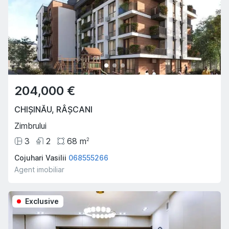
204,000 €
CHIȘINĂU
,
RÂȘCANI
Zimbrului
3
2
68
m
2
Cojuhari Vasilii
068555266
Agent imobiliar
Exclusive