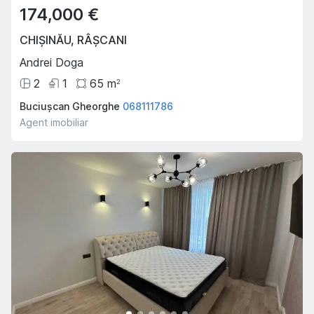
174,000 €
CHIȘINĂU
,
RÂȘCANI
Andrei Doga
2
1
65
m
2
Buciușcan Gheorghe
068111786
Agent imobiliar