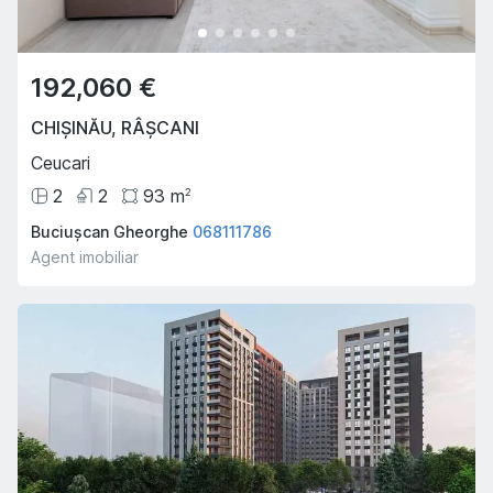
192,060 €
CHIȘINĂU
,
RÂȘCANI
Ceucari
2
2
93
m
2
Buciușcan Gheorghe
068111786
Agent imobiliar