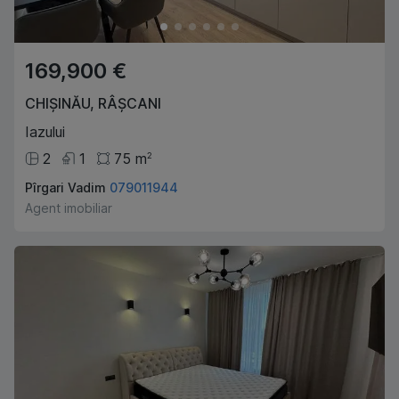
169,900 €
CHIȘINĂU
,
RÂȘCANI
Iazului
2
1
75
m
2
Pîrgari Vadim
079011944
Agent imobiliar