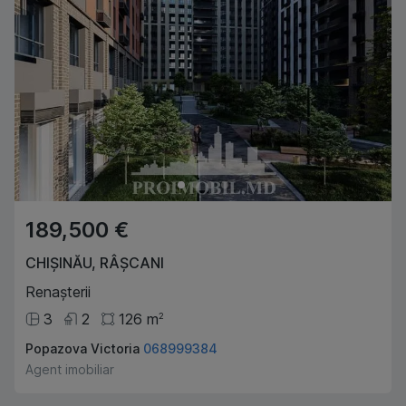
189,500 €
CHIȘINĂU
,
RÂȘCANI
Renașterii
3
2
126
m
2
Popazova Victoria
068999384
Agent imobiliar