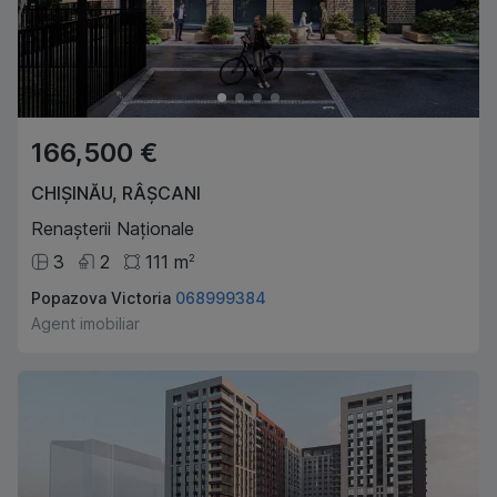
166,500 €
CHIȘINĂU
,
RÂȘCANI
Renașterii Naționale
3
2
111
m
2
Popazova Victoria
068999384
Agent imobiliar