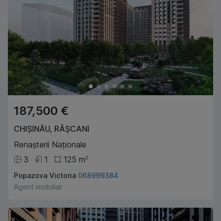
187,500 €
CHIȘINĂU
,
RÂȘCANI
Renașterii Naționale
3
1
125
m
2
Popazova Victoria
068999384
Agent imobiliar