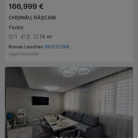
166,999 €
CHIȘINĂU
,
RÂȘCANI
Florilor
1
2
74
m
2
Roman Leontiev
060222368
Agent imobiliar