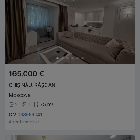
165,000 €
CHIȘINĂU
,
RÂȘCANI
Moscova
2
1
75
m
2
C V
068666041
Agent imobiliar