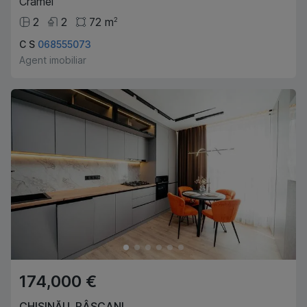
Cramei
2
2
72
m
2
C S
068555073
Agent imobiliar
174,000 €
CHIȘINĂU
,
RÂȘCANI