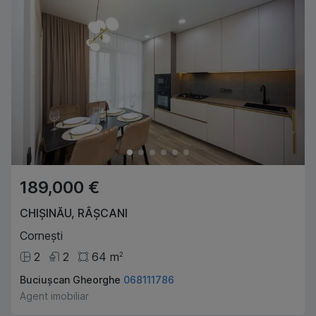
189,000 €
CHIȘINĂU
,
RÂȘCANI
Cornești
2
2
64
m
2
Buciușcan Gheorghe
068111786
Agent imobiliar