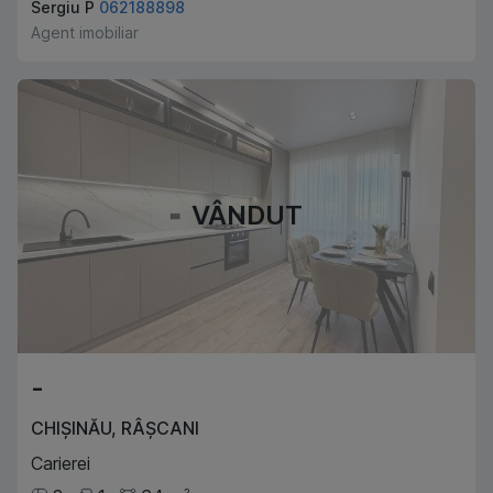
Sergiu P
062188898
Agent imobiliar
VÂNDUT
-
CHIȘINĂU
,
RÂȘCANI
Carierei
2