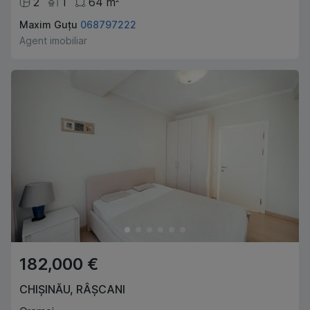
2
1
64
m
Maxim Guțu
068797222
Agent imobiliar
182,000 €
CHIȘINĂU
,
RÂȘCANI