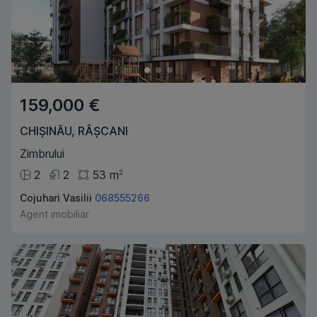
159,000 €
CHIȘINĂU
,
RÂȘCANI
Zimbrului
2
2
53
m
2
Cojuhari Vasilii
068555266
Agent imobiliar