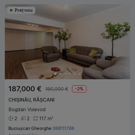
Preţ nou
187,000 €
190,000 €
-
2
%
CHIȘINĂU
,
RÂȘCANI
Bogdan Voievod
2
2
117
m
2
Buciușcan Gheorghe
068111786