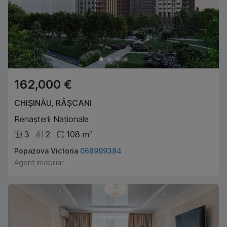
162,000 €
CHIȘINĂU
,
RÂȘCANI
Renașterii Naționale
3
2
108
m
2
Popazova Victoria
068999384
Agent imobiliar