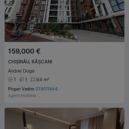
159,000 €
CHIȘINĂU
,
RÂȘCANI
Andrei Doga
1
1
64
m
2
Pîrgari Vadim
079011944
Agent imobiliar