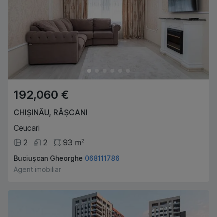
192,060 €
CHIȘINĂU
,
RÂȘCANI
Ceucari
2
2
93
m
2
Buciușcan Gheorghe
068111786
Agent imobiliar