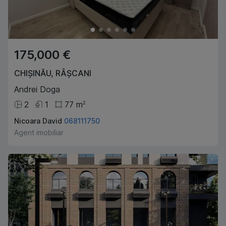
175,000 €
CHIȘINĂU
,
RÂȘCANI
Andrei Doga
2
1
77
m
2
Nicoara David
068111750
Agent imobiliar