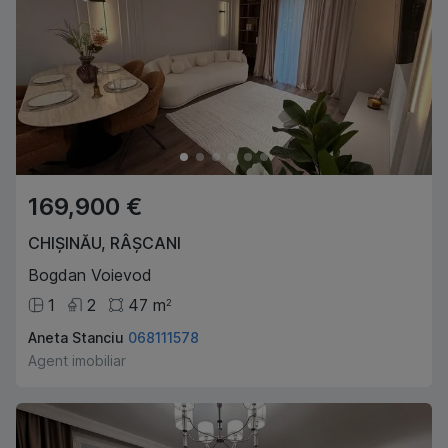
169,900 €
CHIȘINĂU
,
RÂȘCANI
Bogdan Voievod
1
2
47
m
2
Aneta Stanciu
068111578
Agent imobiliar