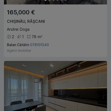
165,000 €
CHIȘINĂU
,
RÂȘCANI
Andrei Doga
2
1
78
m
2
Balan Cătălin
078101340
Agent imobiliar