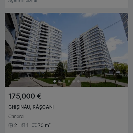
Agent imobiliar
175,000 €
CHIȘINĂU
,
RÂȘCANI
Carierei
2
1
70
m
2