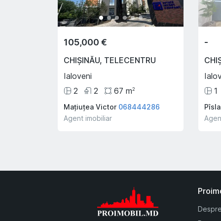
105,000 €
-
CHIȘINĂU
,
TELECENTRU
CHI
Ialoveni
Ialo
2
2
67
m
1
2
Mațiuțea Victor
068444286
Pîsl
Agent imobiliar
Agent
Proim
Despre