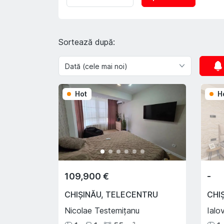
Sortează după:
Hot
H
109,900 €
-
CHIȘINĂU
,
TELECENTRU
CHI
Nicolae Testemițanu
Ialo
2