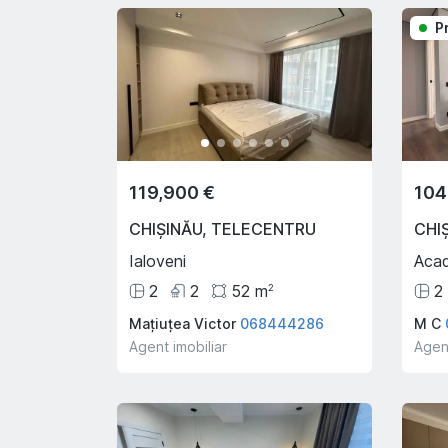
P
119,900 €
104
CHIȘINĂU
,
TELECENTRU
CHI
Ialoveni
Acad
2
2
52
m
2
2
Mațiuțea Victor
068444286
M C
Agent imobiliar
Agent