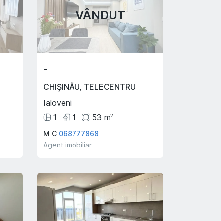
VÂNDUT
-
CHIȘINĂU
,
TELECENTRU
Ialoveni
1
1
53
m
2
M C
068777868
Agent imobiliar