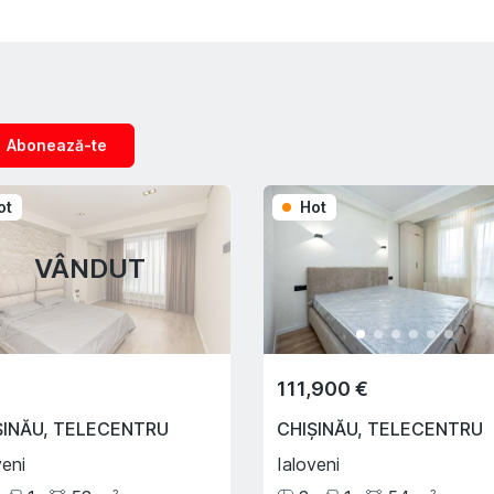
Abonează-te
ot
Hot
VÂNDUT
111,900 €
ȘINĂU
,
TELECENTRU
CHIȘINĂU
,
TELECENTRU
veni
Ialoveni
2
2