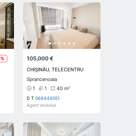
105,000 €
0
%
CHIȘINĂU
,
TELECENTRU
Sprancenoaia
1
1
40
m
2
D T
068444051
Agent imobiliar