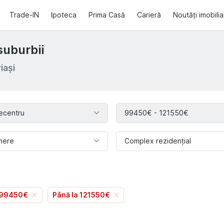
Trade-IN
Ipoteca
Prima Casă
Carieră
Noutăți imobili
suburbii
iași
ecentru
99450€ - 121550€
mere
Complex rezidențial
 99450€
Până la 121550€