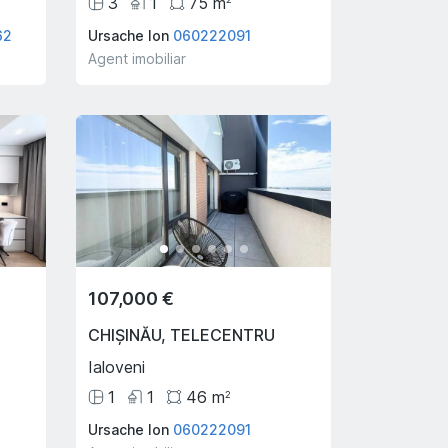
3
1
75
m
62
Ursache Ion
060222091
Agent imobiliar
107,000 €
CHIȘINĂU
,
TELECENTRU
Ialoveni
1
1
46
m
2
Ursache Ion
060222091