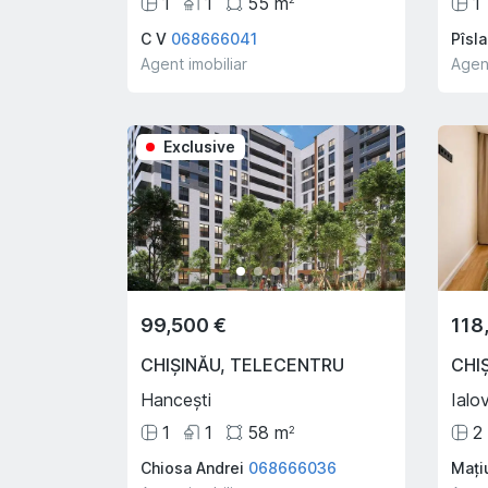
1
1
55
m
1
C V
068666041
Pîsl
Agent imobiliar
Agent
Exclusive
99,500 €
118
CHIȘINĂU
,
TELECENTRU
CHI
Hancești
Ialo
1
1
58
m
2
2
Chiosa Andrei
068666036
Mați