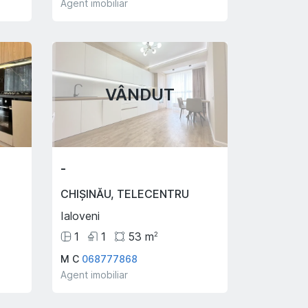
Agent imobiliar
VÂNDUT
-
CHIȘINĂU
,
TELECENTRU
Ialoveni
1
1
53
m
2
M C
068777868
Agent imobiliar