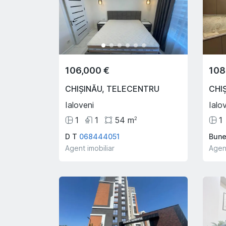
106,000 €
108
CHIȘINĂU
,
TELECENTRU
CHI
Ialoveni
Ialo
1
1
54
m
1
2
D T
068444051
Bune
Agent imobiliar
Agent