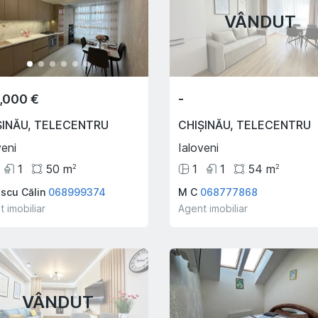
VÂNDUT
,000 €
-
ȘINĂU
,
TELECENTRU
CHIȘINĂU
,
TELECENTRU
veni
Ialoveni
1
50
m
1
1
54
m
2
2
scu Călin
068999374
M C
068777868
 imobiliar
Agent imobiliar
VÂNDUT