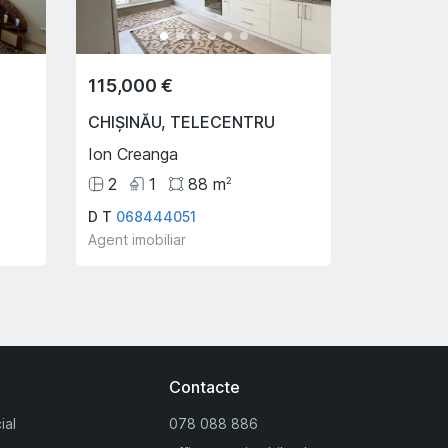
115,000 €
CHIȘINĂU
,
TELECENTRU
Ion Creanga
2
1
88
m
2
D T
068444051
Agent imobiliar
Contacte
ial
078 088 886