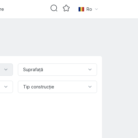
are
Ro
Suprafaţă
Tip construcție