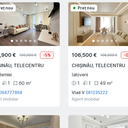
reţ nou
Preţ nou
,900 €
106,500 €
-
5
%
-
109,900 €
106,900 €
ȘINĂU
,
TELECENTRU
CHIȘINĂU
,
TELECENTRU
emiei
Ialoveni
1
60
m
1
1
49
m
2
2
068777868
Vlad V
061235222
 imobiliar
Agent imobiliar