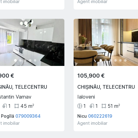
 imobiliar
Agent imobiliar
900 €
105,900 €
ȘINĂU
,
TELECENTRU
CHIȘINĂU
,
TELECENTRU
tantin Varnav
Ialoveni
1
45
m
1
1
51
m
2
2
 Pogîlă
079009364
Nicu
060222619
 imobiliar
Agent imobiliar