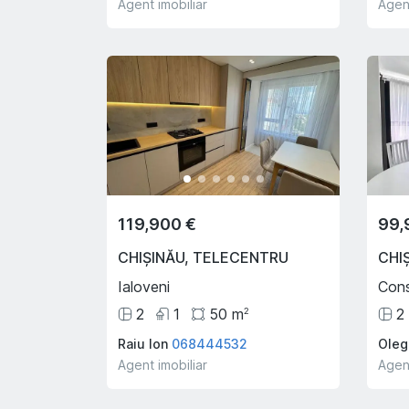
Agent imobiliar
Agent
119,900 €
99,
CHIȘINĂU
,
TELECENTRU
CHI
Ialoveni
Cons
2
1
50
m
2
2
Raiu Ion
068444532
Oleg
Agent imobiliar
Agent