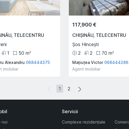
117,900 €
ȘINĂU
,
TELECENTRU
CHIȘINĂU
,
TELECENTRU
veni
Șos Hincești
1
50
m
2
2
70
m
2
2
aru Alexandru
068444375
Mațiuțea Victor
068444286
 imobiliar
Agent imobiliar
1
2
obil
Servicii
 noi
Complexe rezidențiale
Comerc