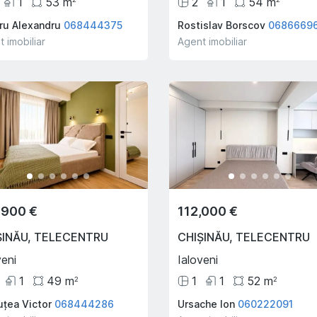
1
53
m
2
1
54
m
aru Alexandru
068444375
Rostislav Borscov
0686669
 imobiliar
Agent imobiliar
,900 €
112,000 €
ȘINĂU
,
TELECENTRU
CHIȘINĂU
,
TELECENTRU
veni
Ialoveni
1
49
m
1
1
52
m
2
2
uțea Victor
068444286
Ursache Ion
060222091