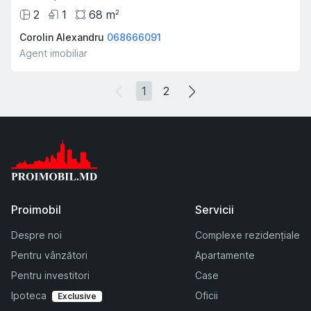
2
1
68
m
2
Corolin Alexandru
068666091
Agent imobiliar
1
2
Proimobil
Servicii
Despre noi
Complexe rezidențiale
Pentru vânzători
Apartamente
Pentru investitori
Case
Ipoteca
Oficii
Exclusive