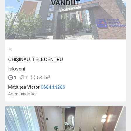
VÂNDUT
-
CHIȘINĂU
,
TELECENTRU
Ialoveni
1
1
54
m
2
Mațiuțea Victor
068444286
Agent imobiliar