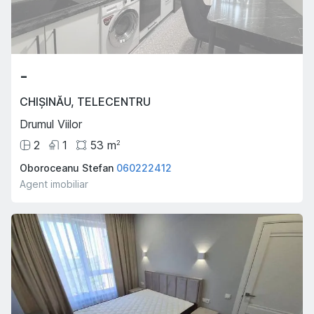
-
CHIȘINĂU
,
TELECENTRU
Drumul Viilor
2
1
53
m
2
Oboroceanu Stefan
060222412
Agent imobiliar