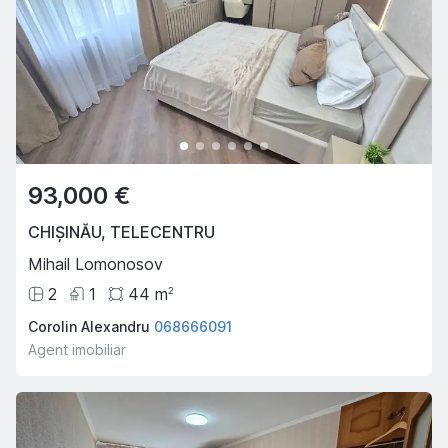
93,000 €
CHIȘINĂU
,
TELECENTRU
Mihail Lomonosov
2
1
44
m
2
Corolin Alexandru
068666091
Agent imobiliar