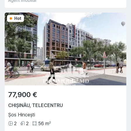
Agent imobiliar
Hot
77,900 €
CHIȘINĂU
,
TELECENTRU
Șos Hincești
2
2
56
m
2