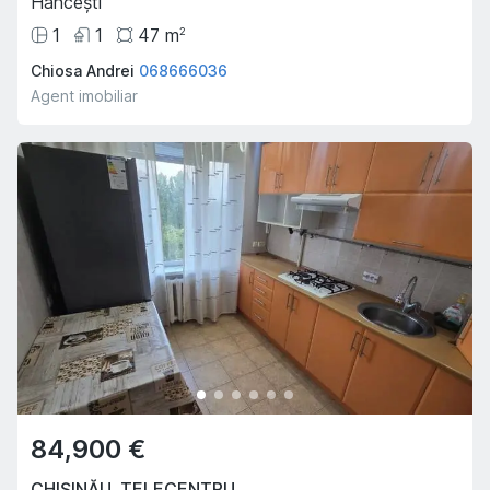
Hancești
1
1
47
m
2
Chiosa Andrei
068666036
Agent imobiliar
84,900 €
CHIȘINĂU
,
TELECENTRU