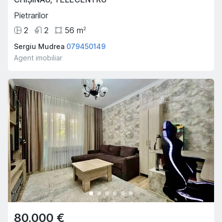
Pietrarilor
2
2
56
m
2
Sergiu Mudrea
079450149
Agent imobiliar
80,000 €