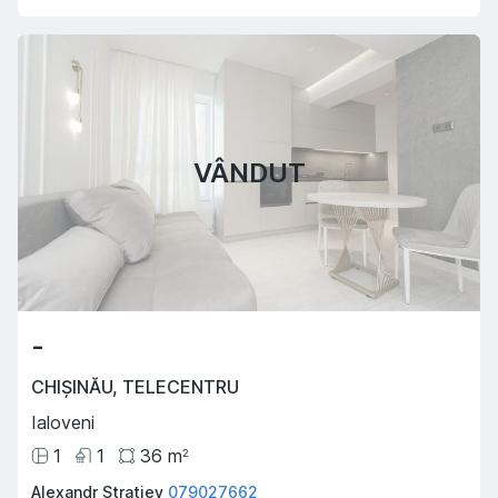
VÂNDUT
-
CHIȘINĂU
,
TELECENTRU
Ialoveni
1
1
36
m
2
Alexandr Stratiev
079027662