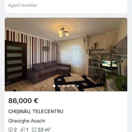
Agent imobiliar
86,000 €
CHIȘINĂU
,
TELECENTRU
Gheorghe Asachi
2
1
53
m
2