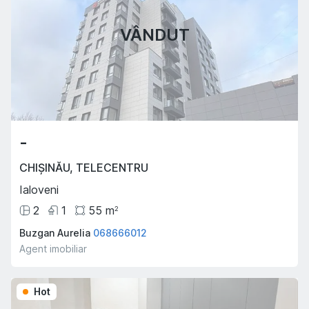
VÂNDUT
-
CHIȘINĂU
,
TELECENTRU
Ialoveni
2
1
55
m
2
Buzgan Aurelia
068666012
Agent imobiliar
Hot