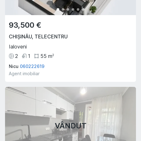
93,500 €
CHIȘINĂU
,
TELECENTRU
Ialoveni
2
1
55
m
2
Nicu
060222619
Agent imobiliar
VÂNDUT