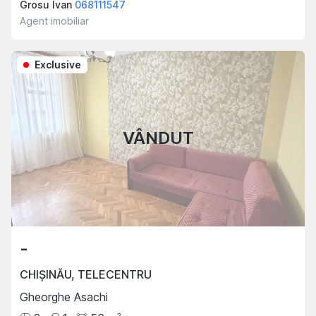
Grosu Ivan
068111547
Agent imobiliar
Exclusive
VÂNDUT
-
CHIȘINĂU
,
TELECENTRU
Gheorghe Asachi
2