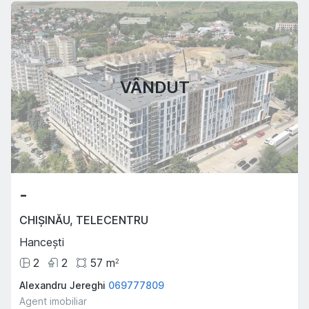
VÂNDUT
-
CHIȘINĂU
,
TELECENTRU
Hancești
2
2
57
m
2
Alexandru Jereghi
069777809
Agent imobiliar