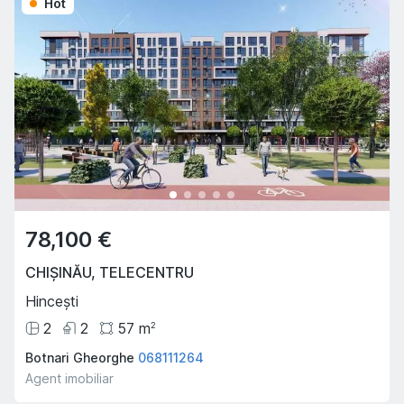
Hot
78,100 €
CHIȘINĂU
,
TELECENTRU
Hincești
2
2
57
m
2
Botnari Gheorghe
068111264
Agent imobiliar