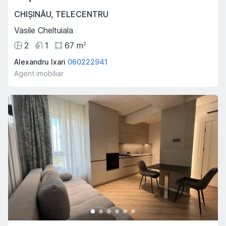
CHIȘINĂU
,
TELECENTRU
Vasile Cheltuiala
2
1
67
m
2
Alexandru Ixari
060222941
Agent imobiliar