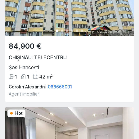
84,900 €
CHIȘINĂU
,
TELECENTRU
Șos Hancești
1
1
42
m
2
Corolin Alexandru
068666091
Agent imobiliar
Hot