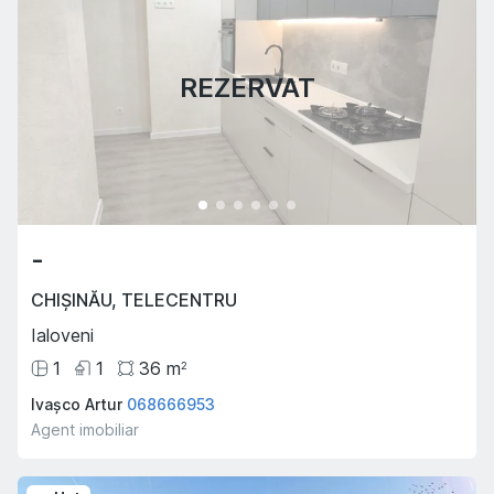
REZERVAT
-
CHIȘINĂU
,
TELECENTRU
Ialoveni
1
1
36
m
2
Ivașco Artur
068666953
Agent imobiliar