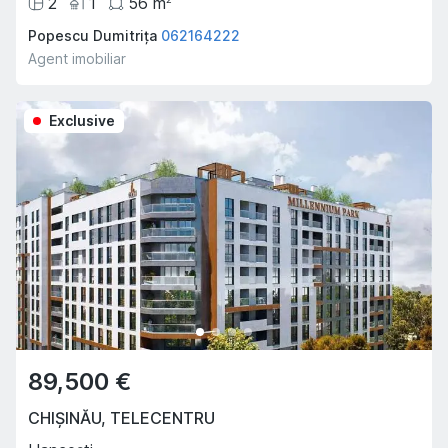
2
1
56
m
Popescu Dumitrița
062164222
Agent imobiliar
Exclusive
89,500 €
CHIȘINĂU
,
TELECENTRU