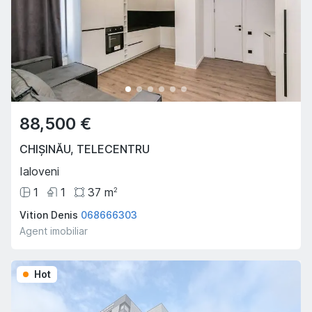
88,500 €
CHIȘINĂU
,
TELECENTRU
Ialoveni
1
1
37
m
2
Vition Denis
068666303
Agent imobiliar
Hot