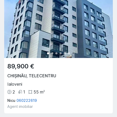
89,900 €
CHIȘINĂU
,
TELECENTRU
Ialoveni
2
1
55
m
2
Nicu
060222619
Agent imobiliar