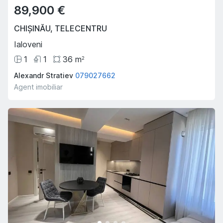
89,900 €
CHIȘINĂU
,
TELECENTRU
Ialoveni
1
1
36
m
2
Alexandr Stratiev
079027662
Agent imobiliar
Oferta Săptămânii
Hot
Hot