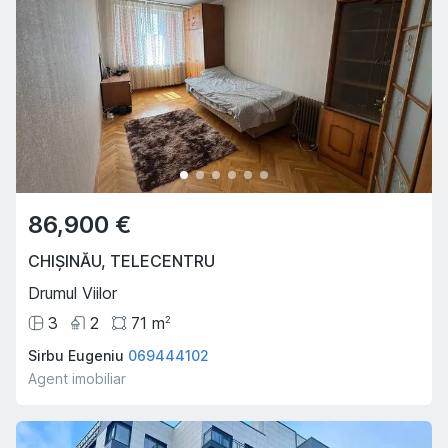
86,900 €
CHIȘINĂU
,
TELECENTRU
Drumul Viilor
3
2
71
m
2
Sirbu Eugeniu
069444102
Agent imobiliar