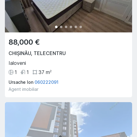
88,000 €
CHIȘINĂU
,
TELECENTRU
Ialoveni
1
1
37
m
2
Ursache Ion
060222091
Agent imobiliar