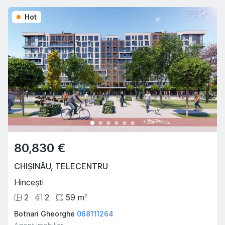
Hot
80,830 €
CHIȘINĂU
,
TELECENTRU
Hincești
2
2
59
m
2
Botnari Gheorghe
068111264