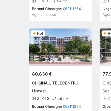
1
1
50
m
1
Botnari Gheorghe
068111264
Ivaș
Agent imobiliar
Agent
Hot
H
80,830 €
77,
CHIȘINĂU
,
TELECENTRU
CHI
Hincești
Șos 
2
2
59
m
2
2
Botnari Gheorghe
068111264
Gros