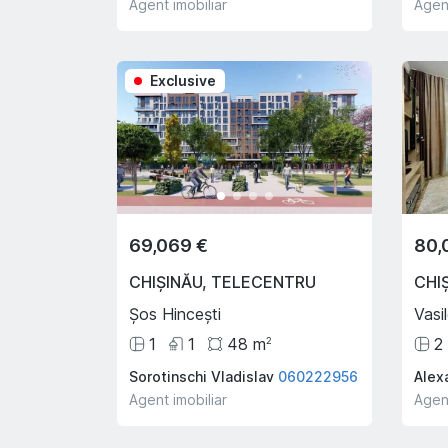
Agent imobiliar
Agent
Exclusive
Oferta Săptămânii
Hot
Ho
69,069 €
80,
CHIȘINĂU
,
TELECENTRU
CHI
Șos Hincești
Vasi
1
1
48
m
2
2
Sorotinschi Vladislav
060222956
Alexa
150,000 €
109
Agent imobiliar
Agent
SUBURBIE
,
DURLEȘTI
CHIȘ