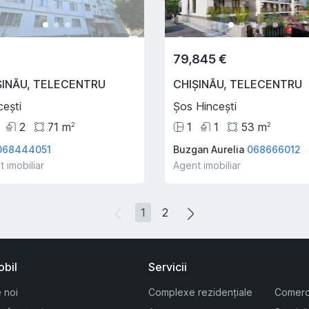
79,845 €
ȘINĂU
,
TELECENTRU
CHIȘINĂU
,
TELECENTRU
ești
Șos Hincești
2
71
m
1
1
53
m
2
2
068444051
Buzgan Aurelia
068666012
 imobiliar
Agent imobiliar
1
2
obil
Servicii
 noi
Complexe rezidențiale
Comerc