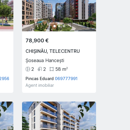
78,900 €
CHIȘINĂU
,
TELECENTRU
Șoseaua Hancești
2
2
58
m
2
2956
Pincas Eduard
069777991
Agent imobiliar