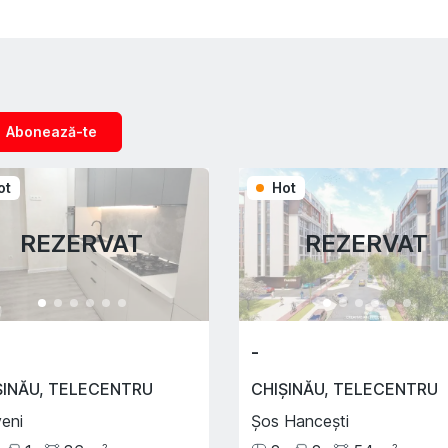
Abonează-te
ot
Hot
REZERVAT
REZERVAT
-
ȘINĂU
,
TELECENTRU
CHIȘINĂU
,
TELECENTRU
veni
Șos Hancești
2
2