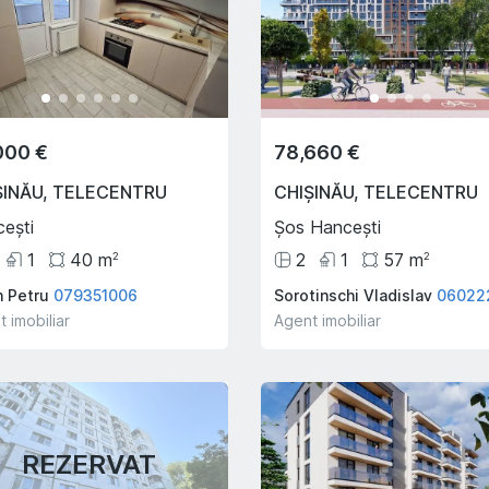
000 €
78,660 €
ȘINĂU
,
TELECENTRU
CHIȘINĂU
,
TELECENTRU
ești
Șos Hancești
1
40
m
2
1
57
m
2
2
n Petru
079351006
Sorotinschi Vladislav
06022
 imobiliar
Agent imobiliar
REZERVAT