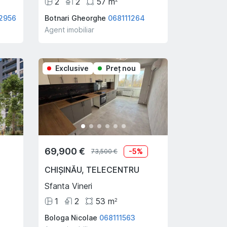
2
2
57
m
2956
Botnari Gheorghe
068111264
Agent imobiliar
Exclusive
Preţ nou
69,900 €
-
5
%
73,500 €
CHIȘINĂU
,
TELECENTRU
Sfanta Vineri
1
2
53
m
2
Bologa Nicolae
068111563