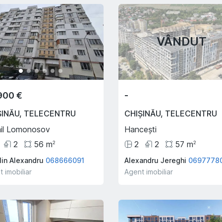
lae Testemițanu
Extravilan
1
55
m
167
ari
2
68666041
R A
079044798
VÂNDUT
 imobiliar
Agent imobiliar
900 €
-
ȘINĂU
,
TELECENTRU
CHIȘINĂU
,
TELECENTRU
il Lomonosov
Hancești
2
56
m
2
2
57
m
2
2
lin Alexandru
068666091
Alexandru Jereghi
0697778
 imobiliar
Agent imobiliar