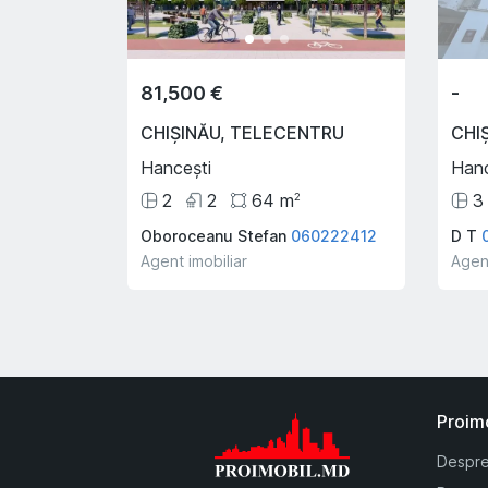
81,500 €
-
CHIȘINĂU
,
TELECENTRU
CHI
Hancești
Hanc
2
2
64
m
3
2
Oboroceanu Stefan
060222412
D T
Agent imobiliar
Agent
Proim
Despre