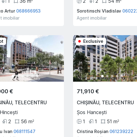
1
36
m
2
2
54
m
co Artur
068666953
Sorotinschi Vladislav
06022
 imobiliar
Agent imobiliar
ot
Exclusive
900 €
71,910 €
ȘINĂU
,
TELECENTRU
CHIȘINĂU
,
TELECENTRU
Hincești
Șos Hancești
2
56
m
1
1
51
m
2
2
u Ivan
068111547
Cristina Roșian
061239222