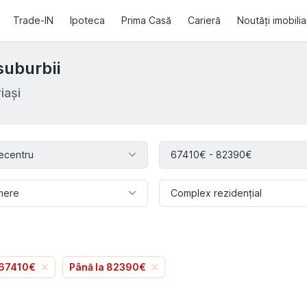
Trade-IN
Ipoteca
Prima Casă
Carieră
Noutăți imobili
suburbii
iași
ecentru
67410€ - 82390€
mere
Complex rezidențial
 67410€
Până la 82390€