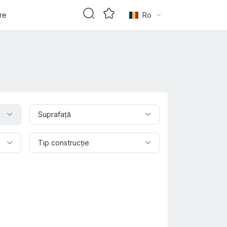
are
Ro
Suprafaţă
Tip construcție