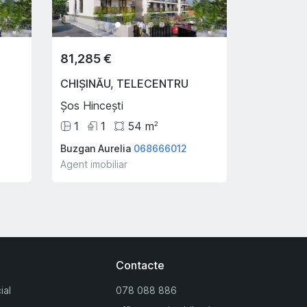
81,285 €
CHIȘINĂU
,
TELECENTRU
Șos Hincești
1
1
54
m
2
Buzgan Aurelia
068666012
Agent imobiliar
Contacte
ial
078 088 886