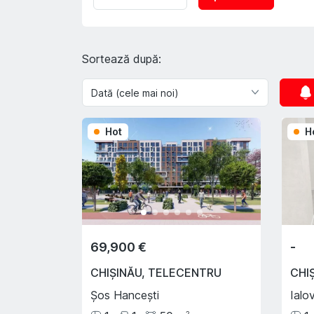
Sortează după:
Hot
H
69,900 €
-
CHIȘINĂU
,
TELECENTRU
CHI
Șos Hancești
Ialo
2