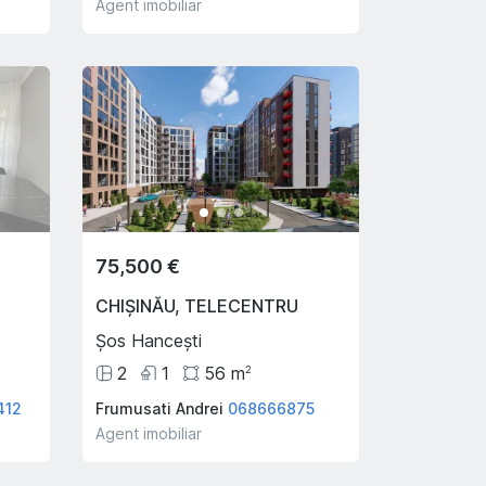
Agent imobiliar
Hot
Hot
75,500 €
CHIȘINĂU
,
TELECENTRU
Șos Hancești
2
1
56
m
2
412
Frumusati Andrei
068666875
159,800 €
57,000
Agent imobiliar
SUBURBIE
,
BACIOI
SUBURB