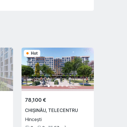
Hot
78,100 €
CHIȘINĂU
,
TELECENTRU
Hincești
2