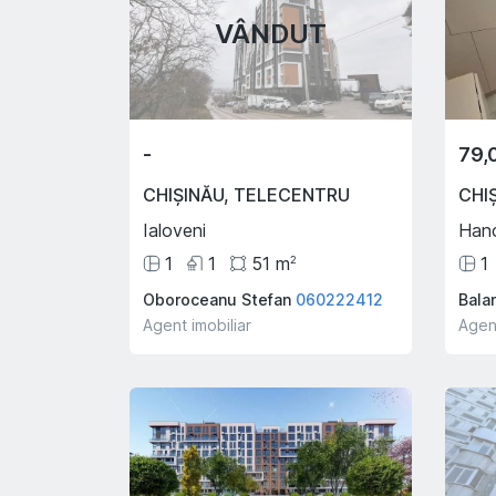
VÂNDUT
-
79,
CHIȘINĂU
,
TELECENTRU
CHI
Ialoveni
Hanc
1
1
51
m
1
2
Oboroceanu Stefan
060222412
Bala
Agent imobiliar
Agent