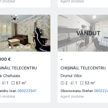
 imobiliar
Agent imobiliar
VÂNDUT
t
Hot
000 €
-
ȘINĂU
,
TELECENTRU
CHIȘINĂU
,
TELECENTRU
le Cheltuiala
Drumul Viilor
1
67
m
2
1
53
m
2
2
ndru Ixari
060222941
Oboroceanu Stefan
060222
,900 €
79,900 €
 imobiliar
Agent imobiliar
INĂU
,
TELECENTRU
SUBURBIE
,
BACIOI