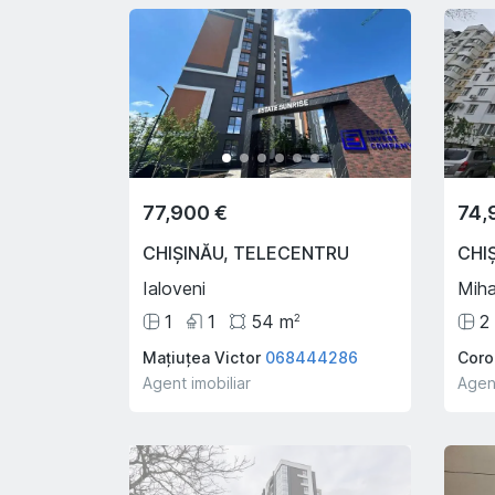
Poiana Domneasca
Nico
8
ari
1
S P
060222874
C V
0
Agent imobiliar
Agent
77,900 €
74,
CHIȘINĂU
,
TELECENTRU
CHI
Ialoveni
Miha
1
1
54
m
2
2
Mațiuțea Victor
068444286
Coro
Agent imobiliar
Agent