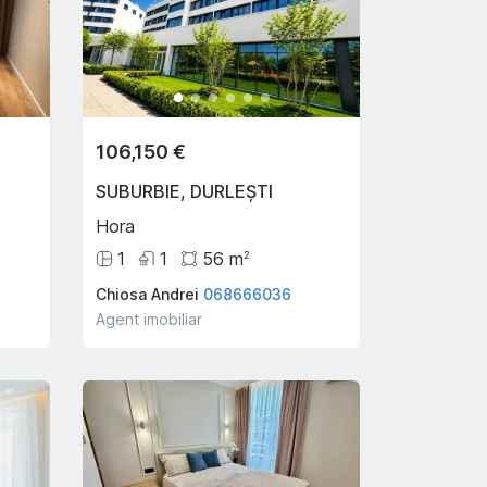
106,150 €
SUBURBIE
,
DURLEȘTI
Hora
1
1
56
m
2
Chiosa Andrei
068666036
Agent imobiliar