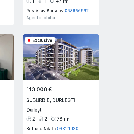
1
1
47
m
Rostislav Borscov
068666962
Agent imobiliar
Exclusive
113,000 €
SUBURBIE
,
DURLEȘTI
Durlești
2
2
78
m
2
Botnaru Nikita
068111030