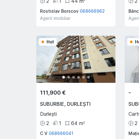
2
1
44
m
2
Rostislav Borscov
068666962
Bănc
Agent imobiliar
Agent
Hot
H
111,900 €
-
SUBURBIE
,
DURLEȘTI
SUB
Durlești
Cart
2
1
64
m
2
2
C V
068666041
Mați