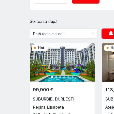
Sortează după:
Hot
H
99,900 €
113
SUBURBIE
,
DURLEȘTI
SUB
Regina Elisabeta
Ateli
2