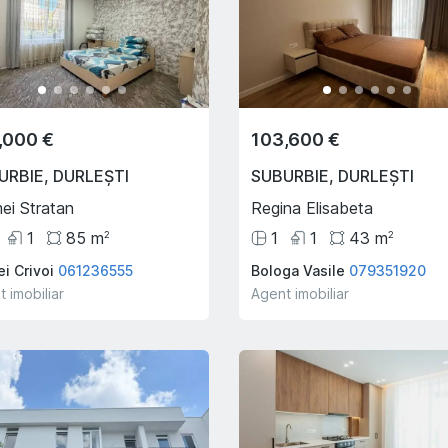
,000 €
103,600 €
URBIE
,
DURLEȘTI
SUBURBIE
,
DURLEȘTI
ei Stratan
Regina Elisabeta
1
85
m
1
1
43
m
2
2
i Crivoi
061236555
Bologa Vasile
079351920
 imobiliar
Agent imobiliar