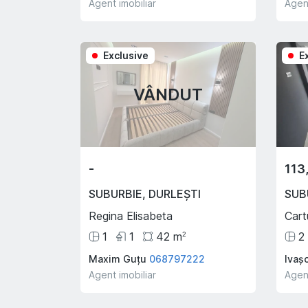
Agent imobiliar
Agent
Exclusive
E
VÂNDUT
-
113
SUBURBIE
,
DURLEȘTI
SUB
Regina Elisabeta
Cart
1
1
42
m
2
2
Maxim Guțu
068797222
Ivaș
Agent imobiliar
Agent