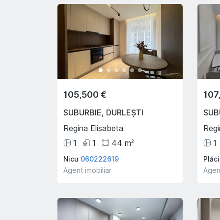
105,500 €
107
SUBURBIE
,
DURLEȘTI
SUB
Regina Elisabeta
Regi
1
1
44
m
1
2
Nicu
060222619
Plăci
Agent imobiliar
Agent