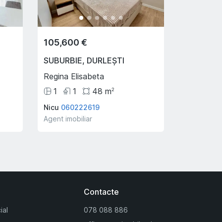
105,600 €
SUBURBIE
,
DURLEȘTI
Regina Elisabeta
1
1
48
m
2
Nicu
060222619
Agent imobiliar
Contacte
ial
078 088 886