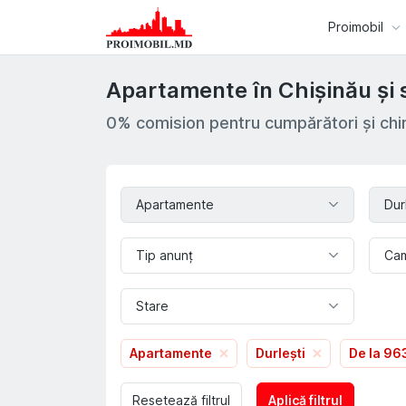
Proimobil
Apartamente în Chișinău și 
0% comision pentru cumpărători și chir
Apartamente
Dur
Tip anunț
Ca
Stare
Apartamente
Durlești
De la 9
Resetează filtrul
Aplică filtrul