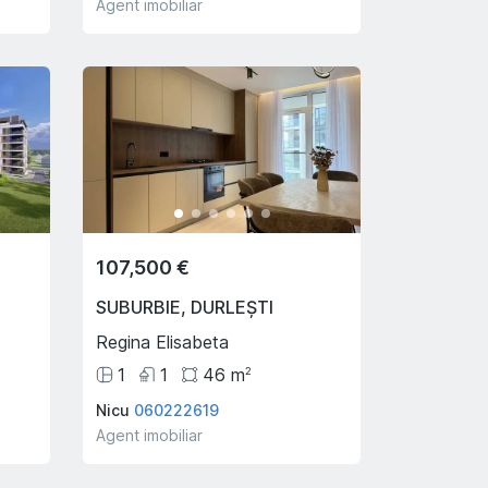
Agent imobiliar
107,500 €
SUBURBIE
,
DURLEȘTI
Regina Elisabeta
1
1
46
m
2
Nicu
060222619
Agent imobiliar