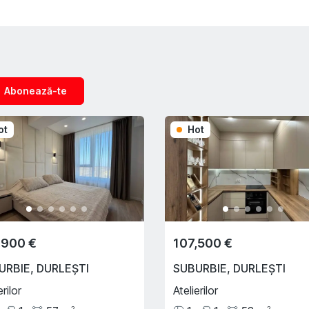
Abonează-te
ot
Hot
,900 €
107,500 €
URBIE
,
DURLEȘTI
SUBURBIE
,
DURLEȘTI
erilor
Atelierilor
2
2