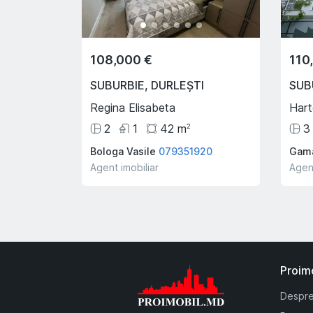
108,000 €
110
SUBURBIE
,
DURLEȘTI
SUB
Regina Elisabeta
Har
2
1
42
m
3
2
Bologa Vasile
079351920
Gama
Agent imobiliar
Agent
Proim
Despre