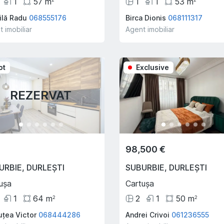
1
57
m
1
1
53
m
ilă Radu
068555176
Birca Dionis
068111317
 imobiliar
Agent imobiliar
ot
Exclusive
REZERVAT
98,500 €
URBIE
,
DURLEȘTI
SUBURBIE
,
DURLEȘTI
ușa
Cartușa
1
64
m
2
1
50
m
2
2
uțea Victor
068444286
Andrei Crivoi
061236555