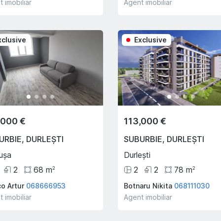
 imobiliar
Agent imobiliar
xclusive
Exclusive
,000 €
113,000 €
URBIE
,
DURLEȘTI
SUBURBIE
,
DURLEȘTI
ușa
Durlești
2
68
m
2
2
78
m
2
2
co Artur
068666953
Botnaru Nikita
068111030
 imobiliar
Agent imobiliar