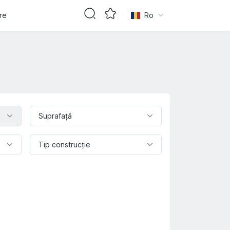
are
Ro
Suprafaţă
Tip construcție