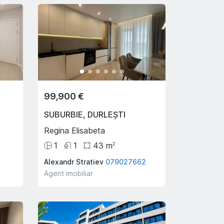
99,900 €
SUBURBIE
,
DURLEȘTI
Regina Elisabeta
1
1
43
m
2
Alexandr Stratiev
079027662
Agent imobiliar