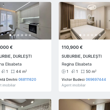
,000 €
110,900 €
URBIE
,
DURLEȘTI
SUBURBIE
,
DURLEȘTI
na Elisabeta
Regina Elisabeta
1
44
m
1
1
50
m
2
2
ntă Dmitrii
068111620
Victor Budeci
069697444
 imobiliar
Agent imobiliar