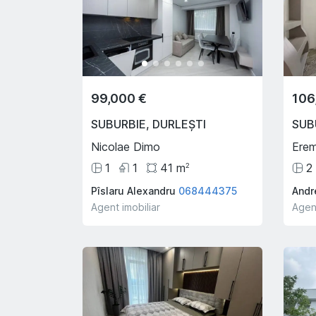
99,000 €
106
SUBURBIE
,
DURLEȘTI
SUB
Nicolae Dimo
Erem
1
1
41
m
2
2
Pîslaru Alexandru
068444375
Andre
Agent imobiliar
Agent