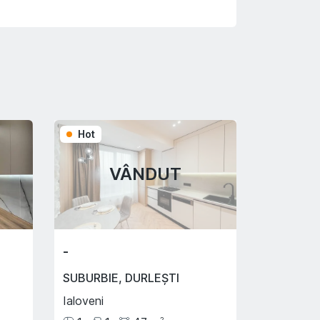
Hot
VÂNDUT
-
SUBURBIE
,
DURLEȘTI
Ialoveni
2