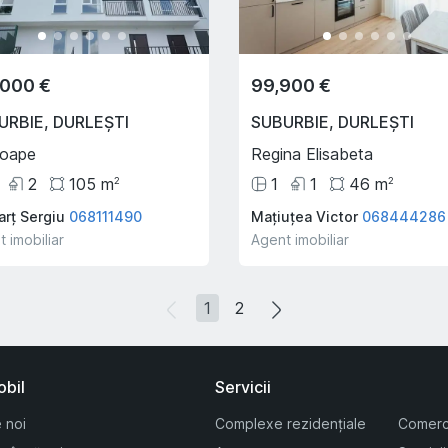
,000 €
99,900 €
URBIE
,
DURLEȘTI
SUBURBIE
,
DURLEȘTI
toape
Regina Elisabeta
2
105
m
1
1
46
m
2
2
rț Sergiu
068111490
Mațiuțea Victor
068444286
 imobiliar
Agent imobiliar
1
2
obil
Servicii
 noi
Complexe rezidențiale
Comerc