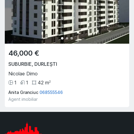
46,000 €
SUBURBIE
,
DURLEȘTI
Nicolae Dimo
1
1
42
m
2
Anita Granciuc
068555546
Agent imobiliar