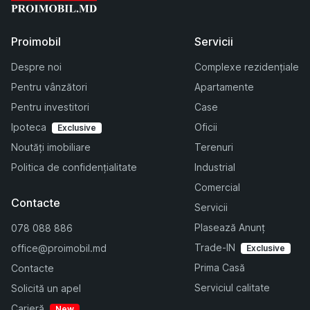
Proimobil
Servicii
Despre noi
Complexe rezidențiale
Pentru vânzători
Apartamente
Pentru investitori
Case
Ipoteca
Oficii
Exclusive
Noutăți imobiliare
Terenuri
Politica de confidențialitate
Industrial
Comercial
Contacte
Servicii
Plasează Anunț
078 088 886
Trade-IN
office@proimobil.md
Exclusive
Prima Casă
Contacte
Serviciul calitate
Solicită un apel
Carieră
New