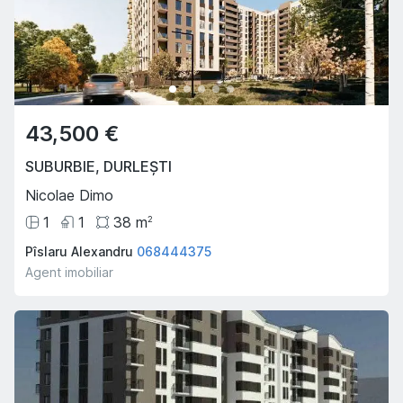
43,500 €
SUBURBIE
,
DURLEȘTI
Nicolae Dimo
1
1
38
m
2
Pîslaru Alexandru
068444375
Agent imobiliar