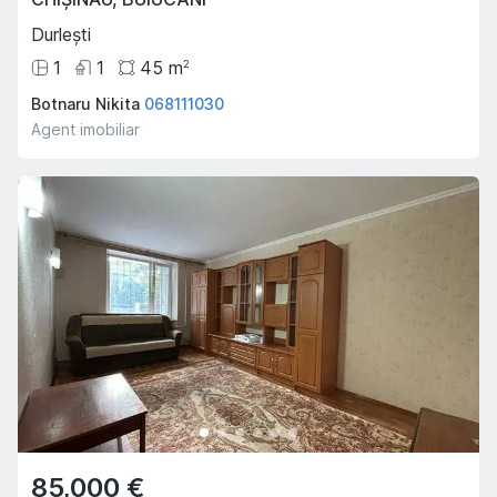
Durlești
1
1
45
m
2
Botnaru Nikita
068111030
Agent imobiliar
85,000 €