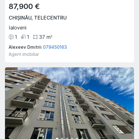
87,900 €
CHIȘINĂU
,
TELECENTRU
Ialoveni
1
1
37
m
2
Alexeev Dmitrii
079450163
Agent imobiliar
Oferta Săptămânii
Hot
Hot