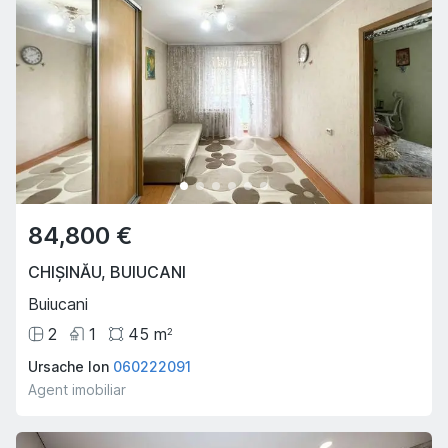
84,800 €
CHIȘINĂU
,
BUIUCANI
Buiucani
2
1
45
m
2
Ursache Ion
060222091
Agent imobiliar