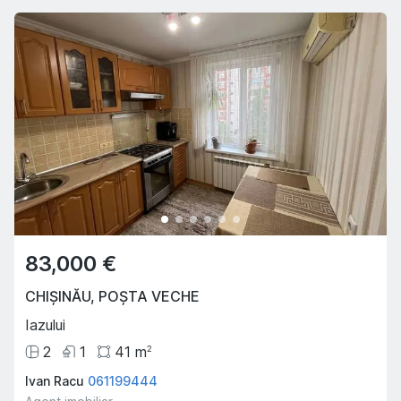
83,000 €
CHIȘINĂU
,
POȘTA VECHE
Iazului
2
1
41
m
2
Ivan Racu
061199444