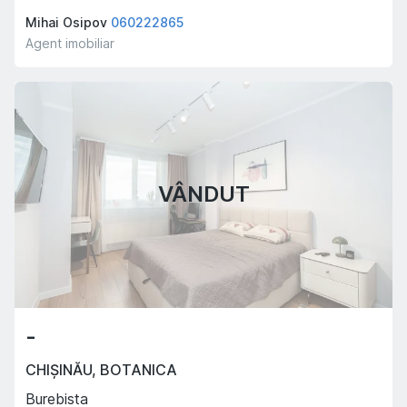
Mihai Osipov
060222865
Agent imobiliar
VÂNDUT
-
CHIȘINĂU
,
BOTANICA
Burebista