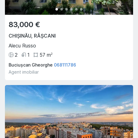
83,000 €
CHIȘINĂU
,
RÂȘCANI
Alecu Russo
2
1
57
m
2
Buciușcan Gheorghe
068111786
Agent imobiliar