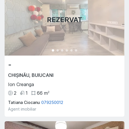
REZERVAT
-
CHIȘINĂU
,
BUIUCANI
Ion Creanga
2
1
66
m
2
Tatiana Ciocanu
079250012
Agent imobiliar