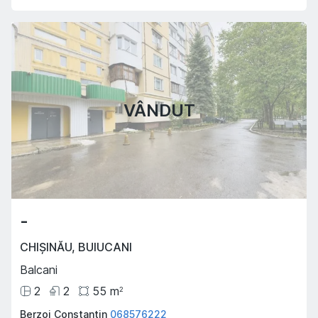
VÂNDUT
-
CHIȘINĂU
,
BUIUCANI
Balcani
2
2
55
m
2
Berzoi Constantin
068576222