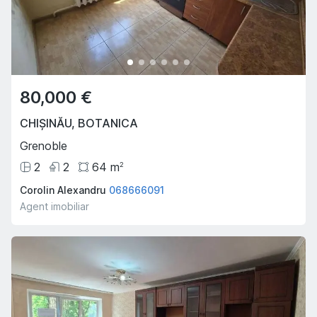
80,000 €
CHIȘINĂU
,
BOTANICA
Grenoble
2
2
64
m
2
Corolin Alexandru
068666091
Agent imobiliar