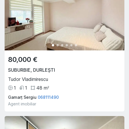
80,000 €
SUBURBIE
,
DURLEȘTI
Tudor Vladimirescu
1
1
48
m
2
Gamarț Sergiu
068111490
Agent imobiliar