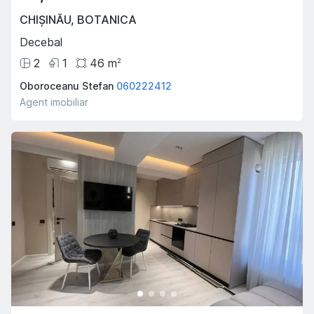
CHIȘINĂU
,
BOTANICA
Decebal
2
1
46
m
2
Oboroceanu Stefan
060222412
Agent imobiliar