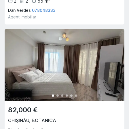
2
2
55
m
Dan Verdes
078048333
Agent imobiliar
82,000 €
CHIȘINĂU
,
BOTANICA