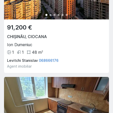
91,200 €
CHIȘINĂU
,
CIOCANA
Ion Dumeniuc
1
1
48
m
2
Levitchi Stanislav
068666176
Agent imobiliar