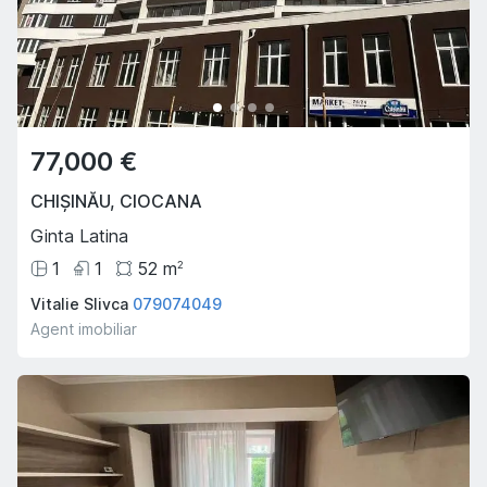
77,000 €
CHIȘINĂU
,
CIOCANA
Ginta Latina
1
1
52
m
2
Vitalie Slivca
079074049
Agent imobiliar