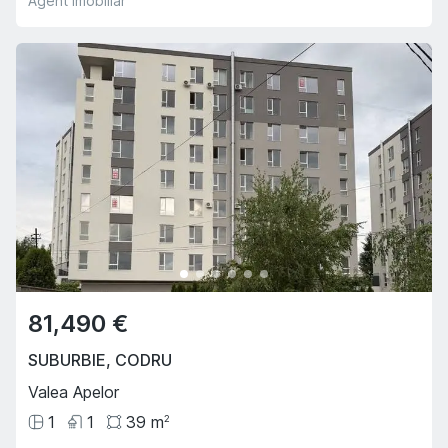
Agent imobiliar
81,490 €
SUBURBIE
,
CODRU
Valea Apelor
1
1
39
m
2