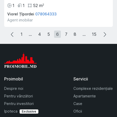
1
1
52
m
2
Viorel Țîpordei
078064333
Agent imobiliar
1
...
4
5
6
7
8
...
15
Proimobil
Servicii
Despre noi
Complexe rezidențiale
Pentru vânzători
Apartamente
Pentru investitori
Case
Ipoteca
Oficii
Exclusive