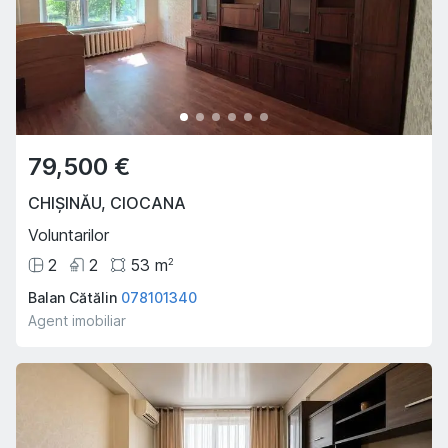
79,500 €
CHIȘINĂU
,
CIOCANA
Voluntarilor
2
2
53
m
2
Balan Cătălin
078101340
Agent imobiliar