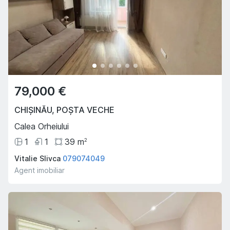
79,000 €
CHIȘINĂU
,
POȘTA VECHE
Calea Orheiului
1
1
39
m
2
Vitalie Slivca
079074049
Agent imobiliar