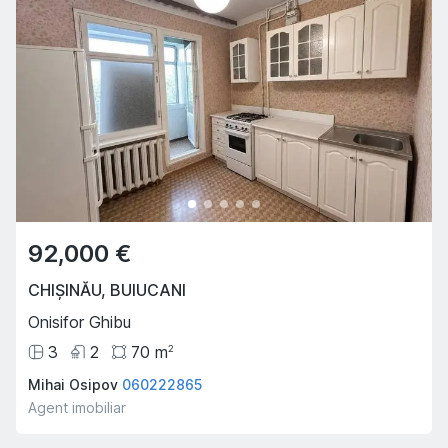
92,000 €
CHIȘINĂU
,
BUIUCANI
Onisifor Ghibu
3
2
70
m
2
Mihai Osipov
060222865
Agent imobiliar