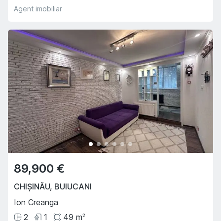
Agent imobiliar
89,900 €
CHIȘINĂU
,
BUIUCANI
Ion Creanga
2
1
49
m
2