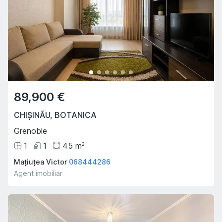
89,900 €
CHIȘINĂU
,
BOTANICA
Grenoble
1
1
45
m
2
Mațiuțea Victor
068444286
Agent imobiliar