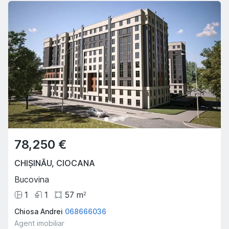
78,250 €
CHIȘINĂU
,
CIOCANA
Bucovina
1
1
57
m
2
Chiosa Andrei
068666036
Agent imobiliar