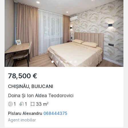
78,500 €
CHIȘINĂU
,
BUIUCANI
Doina Și Ion Aldea Teodorovici
1
1
33
m
2
Pîslaru Alexandru
068444375
Agent imobiliar