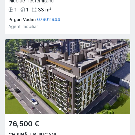
Nicolae Testemițanu
1
1
33
m
2
Pîrgari Vadim
079011944
Agent imobiliar
76,500 €
CHIȘINĂU
,
BUIUCANI