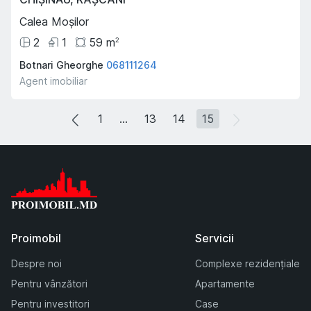
Calea Moșilor
2
1
59
m
2
Botnari Gheorghe
068111264
Agent imobiliar
1
...
13
14
15
Proimobil
Servicii
Despre noi
Complexe rezidențiale
Pentru vânzători
Apartamente
Pentru investitori
Case