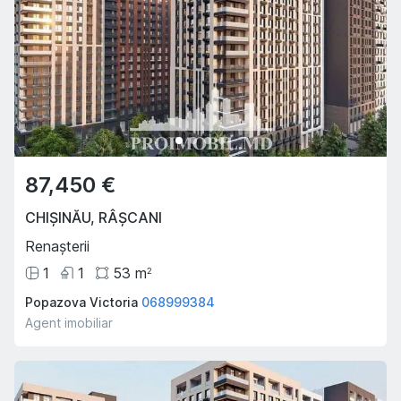
87,450 €
CHIȘINĂU
,
RÂȘCANI
Renașterii
1
1
53
m
2
Popazova Victoria
068999384
Agent imobiliar