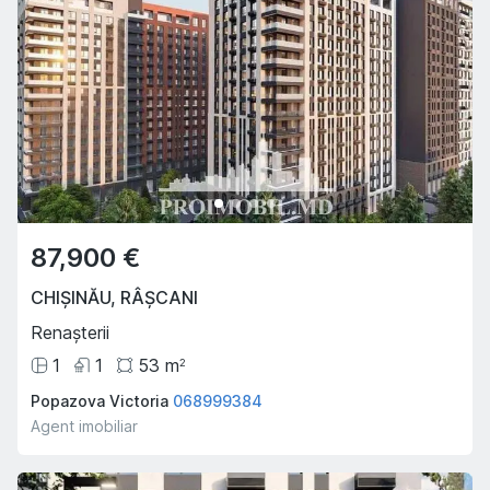
87,900 €
CHIȘINĂU
,
RÂȘCANI
Renașterii
1
1
53
m
2
Popazova Victoria
068999384
Agent imobiliar