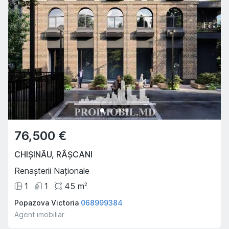
76,500 €
CHIȘINĂU
,
RÂȘCANI
Renașterii Naționale
1
1
45
m
2
Popazova Victoria
068999384
Agent imobiliar