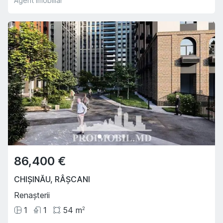
Agent imobiliar
86,400 €
CHIȘINĂU
,
RÂȘCANI
Renașterii
1
1
54
m
2