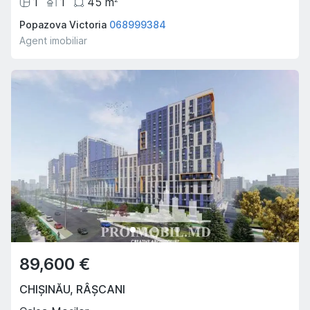
1
1
45
m
Popazova Victoria
068999384
Agent imobiliar
89,600 €
CHIȘINĂU
,
RÂȘCANI