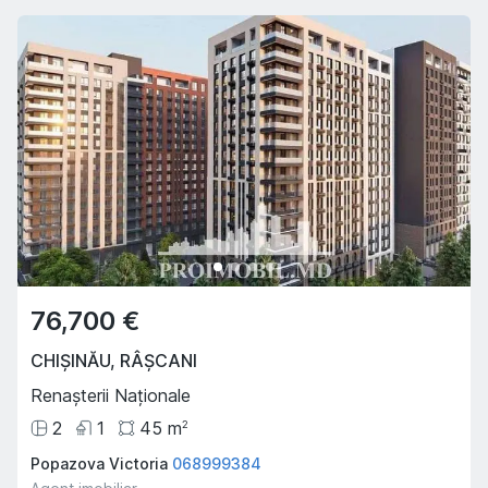
76,700 €
CHIȘINĂU
,
RÂȘCANI
Renașterii Naționale
2
1
45
m
2
Popazova Victoria
068999384