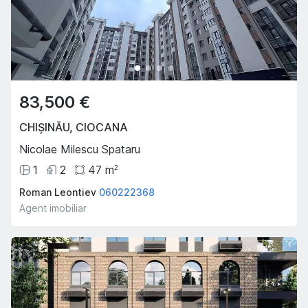
83,500 €
CHIȘINĂU
,
CIOCANA
Nicolae Milescu Spataru
1
2
47
m
2
Roman Leontiev
060222368
Agent imobiliar