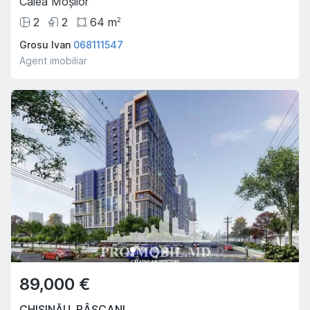
Calea Moșilor
2
2
64
m
2
Grosu Ivan
068111547
Agent imobiliar
89,000 €
CHIȘINĂU
,
RÂȘCANI