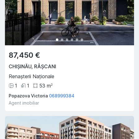
87,450 €
CHIȘINĂU
,
RÂȘCANI
Renașterii Naționale
1
1
53
m
2
Popazova Victoria
068999384
Agent imobiliar