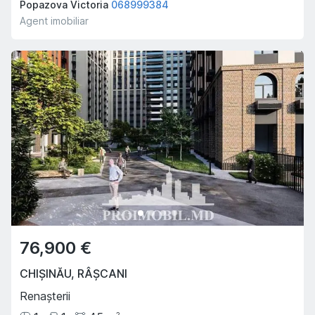
Popazova Victoria
068999384
Agent imobiliar
76,900 €
CHIȘINĂU
,
RÂȘCANI
Renașterii
2